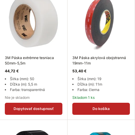
3M Páska extrémne tesniaca
3M Páska akrylová obojstranná
50mm-5,5m
19mm-11m
44,72 €
53,40 €
Šírka (mm): 50
Šírka (mm): 19
Dĺžka (m): 5,5 m
Dĺžka (m): 11m
Farba: transparentná
Farba: čierna
Nie je skladom
Skladom 1 ks
Dopytovať dostupnosť
Do košíka