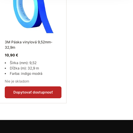
3M Páska vinylová 9,52mm-
32,9m
10,90 €
Šírka (mm): 9,52
Dĺžka (m): 32,9 m
Farba: indigo modrá
Nie je skladom
Dopytovať dostupnosť