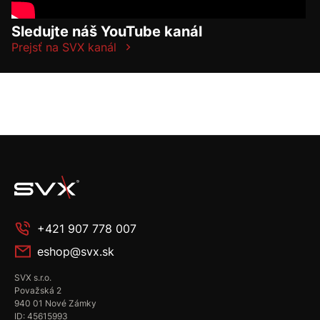
Sledujte náš YouTube kanál
Prejsť na SVX kanál
+421 907 778 007
eshop@svx.sk
SVX s.r.o.
Považská 2
940 01 Nové Zámky
ID: 45615993