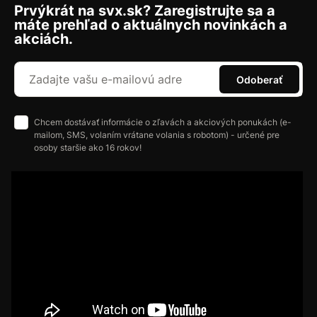
Prvýkrát na svx.sk? Zaregistrujte sa a
máte prehľad o aktuálnych novinkách a
akciách.
Odoberať
Chcem dostávať informácie o zľavách a akciových ponukách (e-
mailom, SMS, volaním vrátane volania s robotom) - určené pre
osoby staršie ako 16 rokov!