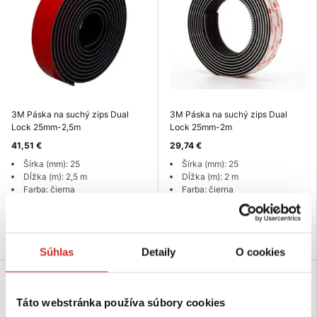
3M Páska na suchý zips Dual
3M Páska na suchý zips Dual
Lock 25mm-2,5m
Lock 25mm-2m
41,51 €
29,74 €
Šírka (mm): 25
Šírka (mm): 25
Dĺžka (m): 2,5 m
Dĺžka (m): 2 m
Farba: čierna
Farba: čierna
Nie je skladom
Nie je skladom
Dopytovať dostupnosť
Dopytovať dostupnosť
Súhlas
Detaily
O cookies
Táto webstránka používa súbory cookies