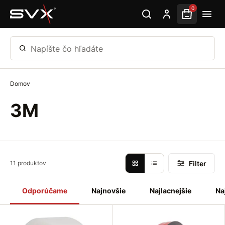
Preskočiť na hlavný obsah
0
Napíšte čo hľadáte
Domov
3M
Filter
11 produktov
Odporúčame
Najnovšie
Najlacnejšie
Na