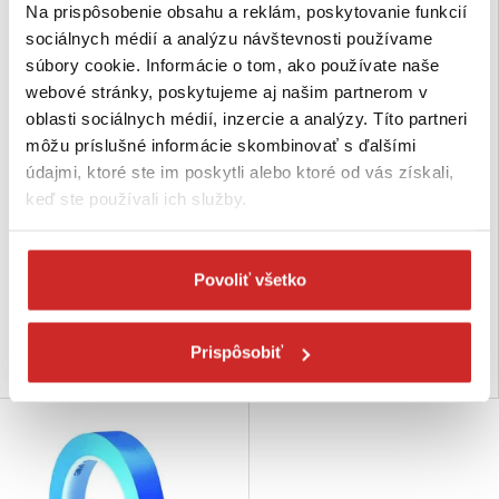
Na prispôsobenie obsahu a reklám, poskytovanie funkcií
sociálnych médií a analýzu návštevnosti používame
súbory cookie. Informácie o tom, ako používate naše
webové stránky, poskytujeme aj našim partnerom v
oblasti sociálnych médií, inzercie a analýzy. Títo partneri
môžu príslušné informácie skombinovať s ďalšími
3M Páska vinylová 3,17mm-
3M Páska vinylová 6,35mm-
údajmi, ktoré ste im poskytli alebo ktoré od vás získali,
32,9m
32,9m
keď ste používali ich služby.
5,54 €
11,06 €
Šírka (mm): 3,17
Šírka (mm): 6,35
Dĺžka (m): 32,9 m
Dĺžka (m): 32,9 m
Povoliť všetko
Farba: indigo modrá
Farba: indigo modrá
Skladom 9 ks
Nie je skladom
Prispôsobiť
Do košíka
Dopytovať dostupnosť