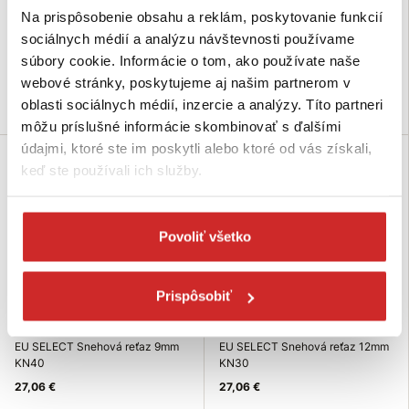
KN50
KN40
Na prispôsobenie obsahu a reklám, poskytovanie funkcií
27,06 €
27,06 €
sociálnych médií a analýzu návštevnosti používame
súbory cookie. Informácie o tom, ako používate naše
Skladom 18 ks
Skladom 36 ks
webové stránky, poskytujeme aj našim partnerom v
Do košíka
Do košíka
oblasti sociálnych médií, inzercie a analýzy. Títo partneri
môžu príslušné informácie skombinovať s ďalšími
údajmi, ktoré ste im poskytli alebo ktoré od vás získali,
keď ste používali ich služby.
Povoliť všetko
Prispôsobiť
EU SELECT Snehová reťaz 9mm
EU SELECT Snehová reťaz 12mm
KN40
KN30
27,06 €
27,06 €