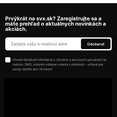
Prvýkrát na svx.sk? Zaregistrujte sa a
máte prehľad o aktuálnych novinkách a
akciách.
Odoberať
Chcem dostávať informácie o zľavách a akciových ponukách (e-
mailom, SMS, volaním vrátane volania s robotom) - určené pre
osoby staršie ako 16 rokov!