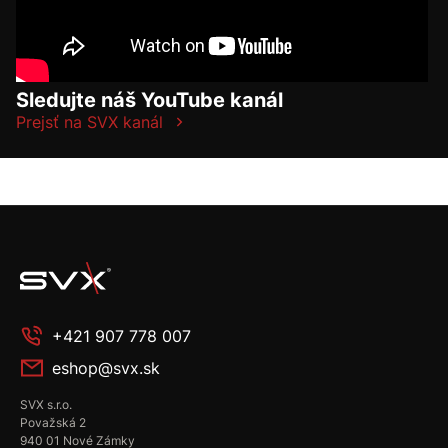
Sledujte náš YouTube kanál
Prejsť na SVX kanál
+421 907 778 007
eshop@svx.sk
SVX s.r.o.
Považská 2
940 01 Nové Zámky