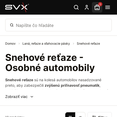
Preskočiť na hlavný obsah
0
Napíšte čo hľadáte
Domov
Laná, reťaze a sťahovacie pásky
Snehové reťaze
Snehové reťaze -
Osobné automobily
Snehové
reťaze
sú na kolesá automobilov nasadzované
preto, aby zabezpečili
zvýšenú
priľnavosť
pneumatík
,
pokiaľ je na ceste sneh alebo ľad. Aj keď zo zákona snehové
reťaze nemusíte mať stále pri sebe, ide o
užitočnú
pomôcku
,
Zobraziť viac
ktorá vám môže v nepríjemných situáciách pomôcť. V kufri by
ich mal mať pripravené každý, kto sa vydá v zime autom do
hôr. Je nevyhnutné mať
reťaze
vhodnej
veľkosti
, ktoré