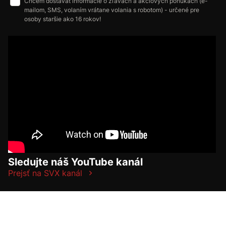
Chcem dostávať informácie o zľavách a akciových ponukách (e-
mailom, SMS, volaním vrátane volania s robotom) - určené pre
osoby staršie ako 16 rokov!
Sledujte náš YouTube kanál
Prejsť na SVX kanál