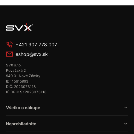
+421 907 778 007
eshop@svx.sk
SVX s.r.o.
Považská 2
940 01 Nové Zámky
ID: 45615993
DIČ: 2023073118
IČ DPH: SK2023073118
Všetko o nákupe
Neprehliadnite