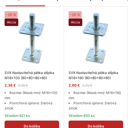
-20 %
-20 %
Akcia
Akcia
SVX Nastaviteľná pätka stĺpika
SVX Nastaviteľná pätka stĺpika
M16x100 (80x80+80x80)
M16x160 (80x80+80x80)
2,38 €
2,98 €
2,60 €
3,25 €
Rozmer (Maxb mm): M16x100
Rozmer (Maxb mm): M16x160
mm
mm
Povrchová úprava: žiarový
Povrchová úprava: žiarový
zinok
zinok
Skladom 621 ks
Skladom 830 ks
Do košíka
Do košíka