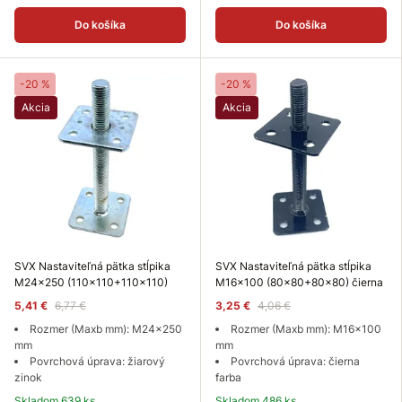
Do košíka
Do košíka
-20 %
-20 %
Akcia
Akcia
SVX Nastaviteľná pätka stĺpika
SVX Nastaviteľná pätka stĺpika
M24x250 (110x110+110x110)
M16x100 (80x80+80x80) čierna
5,41 €
6,77 €
3,25 €
4,06 €
Rozmer (Maxb mm): M24x250
Rozmer (Maxb mm): M16x100
mm
mm
Povrchová úprava: žiarový
Povrchová úprava: čierna
zinok
farba
Skladom 639 ks
Skladom 486 ks