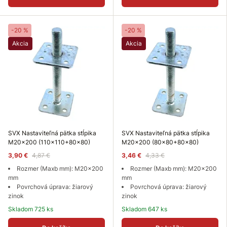
-20 %
-20 %
Akcia
Akcia
SVX Nastaviteľná pätka stĺpika
SVX Nastaviteľná pätka stĺpika
M20x200 (110x110+80x80)
M20x200 (80x80+80x80)
3,90 €
4,87 €
3,46 €
4,33 €
Rozmer (Maxb mm): M20x200
Rozmer (Maxb mm): M20x200
mm
mm
Povrchová úprava: žiarový
Povrchová úprava: žiarový
zinok
zinok
Skladom 725 ks
Skladom 647 ks