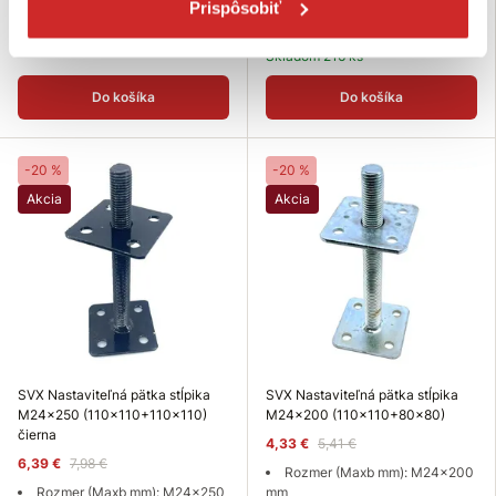
Prispôsobiť
farba
Povrchová úprava: čierna
farba
Skladom 272 ks
Skladom 216 ks
Do košíka
Do košíka
-20 %
-20 %
Akcia
Akcia
SVX Nastaviteľná pätka stĺpika
SVX Nastaviteľná pätka stĺpika
M24x250 (110x110+110x110)
M24x200 (110x110+80x80)
čierna
4,33 €
5,41 €
6,39 €
7,98 €
Rozmer (Maxb mm): M24x200
Rozmer (Maxb mm): M24x250
mm