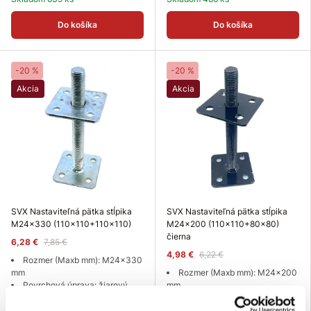
Do košíka
Do košíka
-20 %
-20 %
Akcia
Akcia
SVX Nastaviteľná pätka stĺpika
SVX Nastaviteľná pätka stĺpika
M24x330 (110x110+110x110)
M24x200 (110x110+80x80)
čierna
6,28 €
7,85 €
4,98 €
6,22 €
Rozmer (Maxb mm): M24x330
mm
Rozmer (Maxb mm): M24x200
Povrchová úprava: žiarový
mm
zinok
Povrchová úprava: čierna
farba