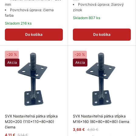
mm
Povrchová úprava: žiarový
Povrchová úprava: čierna
zinok
farba
Skladom 807 ks
Skladom 216 ks
Do košíka
Do košíka
-20 %
-20 %
Akcia
Akcia
SVX Nastaviteľná pätka stĺpika
SVX Nastaviteľná pätka stĺpika
M20x200 (110x110+80x80)
M16x160 (80x80+80x80) čierna
čierna
3,68 €
4,60 €
4,11 €
5,14 €