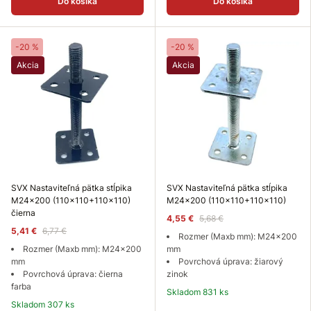
Do košíka
Do košíka
-20 %
-20 %
Akcia
Akcia
SVX Nastaviteľná pätka stĺpika
SVX Nastaviteľná pätka stĺpika
M24x200 (110x110+110x110)
M24x200 (110x110+110x110)
čierna
4,55 €
5,68 €
5,41 €
6,77 €
Rozmer (Maxb mm): M24x200
Rozmer (Maxb mm): M24x200
mm
mm
Povrchová úprava: žiarový
Povrchová úprava: čierna
zinok
farba
Skladom 831 ks
Skladom 307 ks