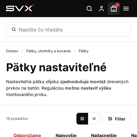
Preskočiť na hlavný obsah
0
Napíšte čo hľadáte
Domov
Pätky, uholníky a kovania
Pätky
Pätky nastaviteľné
Nastaviteľná pätka stĺpika
zjednodušuje
montáž
drevených
prvkov na betón. Reguláciou
možno
nastaviť
výšku
montovaného prvku.
Filter
16 produktov
Odporúčame
Najnovšie
Najlacnejšie
Na