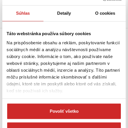
Skladom 321 ks
Skladom 270 ks
Súhlas
Detaily
O cookies
Do košíka
Do košíka
Táto webstránka používa súbory cookies
-20 %
-20 %
Na prispôsobenie obsahu a reklám, poskytovanie funkcií
Akcia
Akcia
sociálnych médií a analýzu návštevnosti používame
súbory cookie. Informácie o tom, ako používate naše
webové stránky, poskytujeme aj našim partnerom v
oblasti sociálnych médií, inzercie a analýzy. Títo partneri
môžu príslušné informácie skombinovať s ďalšími
údajmi, ktoré ste im poskytli alebo ktoré od vás získali,
keď ste používali ich služby.
SVX Nastaviteľná pätka stĺpika
SVX Nastaviteľná pätka stĺpika
M20x200 (80x80+80x80) čierna
M24x330 (110x110+110x110)
čierna
4,11 €
5,14 €
Povoliť všetko
7,36 €
9,20 €
Rozmer (Maxb mm): M20x200
mm
Rozmer (Maxb mm): M24x330
Povrchová úprava: čierna
mm