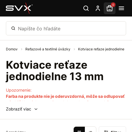
Preskočiť na hlavný obsah
0
Napíšte čo hľadáte
Domov
Reťazové a textilné úväzky
Kotviace reťaze jednodielne
Kotviace reťaze
jednodielne 13 mm
Upozornenie:
Farba na produkte nie je oderuvzdorná, môže sa odlupovať
a farbiť. Napriek tomu si produkt zachováva vysokú
odolnosť voči poveternostným vplyvom, keďže reťaz pod
Zobraziť viac
povrchovou úpravou je galvanicky pozinkovaná.
Kotviace reťaze sa v
priemysle a preprave používajú
už celé
desaťročia až dodnes. Využívá sa račňový napínač na