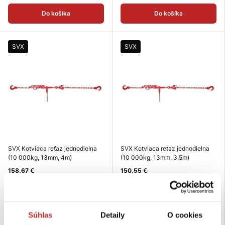
Do košíka
Do košíka
SVX
SVX
SVX Kotviaca reťaz jednodielna
SVX Kotviaca reťaz jednodielna
(10 000kg, 13mm, 4m)
(10 000kg, 13mm, 3,5m)
158,67 €
150,55 €
Dĺžka (m): 4 m
Dĺžka (m): 3,5 m
Nosnosť (kg): 10 000 kg
Nosnosť (kg): 10 000 kg
Farba: červená
Farba: červená
Súhlas
Detaily
O cookies
Skladom 22 ks
Skladom 10 ks