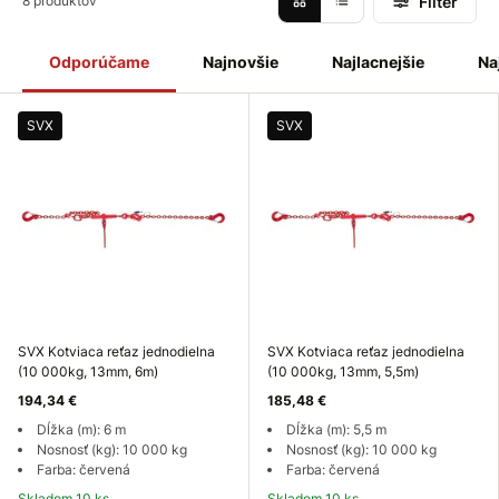
Filter
8 produktov
dotiahnutie reťaze a upevnenie nákladu k prívesu. Táto
kotviaca reťaz je uspôsobená na
ukotvenie ťažkého nákladu
na príves - napríklad stavebný mechanizmus.
Jednodielnu
Odporúčame
Najnovšie
Najlacnejšie
Na
kotviacu reťaz je možné
skrátiť
podľa potreby skracovacími
hákmi.
Skracovacie
háky
majú bezpečnostné poistky pre
vyššiu bezpečnosť
.
SVX
SVX
SVX Kotviaca reťaz jednodielna
SVX Kotviaca reťaz jednodielna
(10 000kg, 13mm, 6m)
(10 000kg, 13mm, 5,5m)
194,34 €
185,48 €
Dĺžka (m): 6 m
Dĺžka (m): 5,5 m
Nosnosť (kg): 10 000 kg
Nosnosť (kg): 10 000 kg
Farba: červená
Farba: červená
Skladom 10 ks
Skladom 10 ks