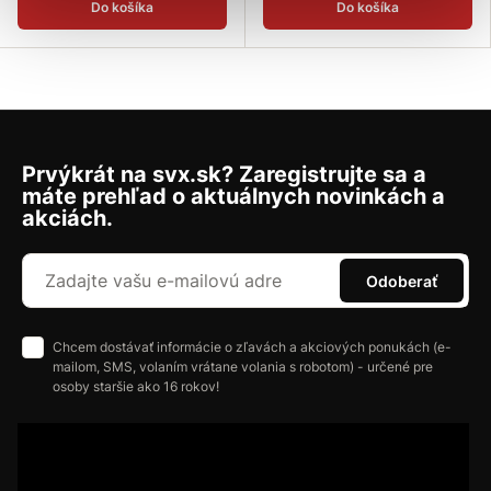
Do košíka
Do košíka
Prvýkrát na svx.sk? Zaregistrujte sa a
máte prehľad o aktuálnych novinkách a
akciách.
Odoberať
Chcem dostávať informácie o zľavách a akciových ponukách (e-
mailom, SMS, volaním vrátane volania s robotom) - určené pre
osoby staršie ako 16 rokov!