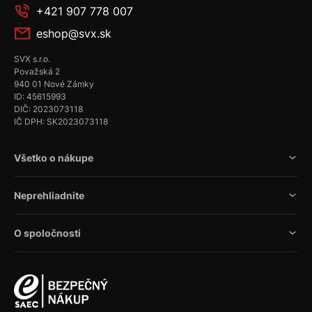
+421 907 778 007
eshop@svx.sk
SVX s.r.o.
Považská 2
940 01 Nové Zámky
ID: 45615993
DIČ: 2023073118
IČ DPH: SK2023073118
Všetko o nákupe
Neprehliadnite
O spoločnosti