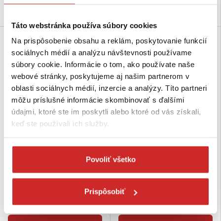
Do košíka
Do košíka
Táto webstránka používa súbory cookies
Na prispôsobenie obsahu a reklám, poskytovanie funkcií
SVX
SVX
sociálnych médií a analýzu návštevnosti používame
súbory cookie. Informácie o tom, ako používate naše
webové stránky, poskytujeme aj našim partnerom v
oblasti sociálnych médií, inzercie a analýzy. Títo partneri
môžu príslušné informácie skombinovať s ďalšími
údajmi, ktoré ste im poskytli alebo ktoré od vás získali,
keď ste používali ich služby.
SVX Kotviaca reťaz jednodielna
SVX Kotviaca reťaz jednodielna
(10 000kg, 13mm, 3m)
(10 000kg, 13mm, 2,5m)
Povoliť všetko
140,22 €
133,33 €
Dĺžka (m): 3 m
Dĺžka (m): 2,5 m
Nosnosť (kg): 10 000 kg
Nosnosť (kg): 10 000 kg
Prispôsobiť
Farba: červená
Farba: červená
Skladom 10 ks
Skladom 10 ks