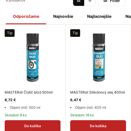
Filter
6 produktov
korózii a zadieraniu
.
Technické spreje a mazivá
pomáhajú
predlžovať životnosť zariadení a znižovať náklady na opravy.
Vyberte si
kvalitné technické spreje a mazivá
pre
Odporúčame
Najnovšie
Najlacnejšie
Na
profesionálnu starostlivosť o techniku!
Tip
Tip
MASTERsil Čistič bŕzd 500ml
MASTERsil Silikónový olej 400ml
6,72 €
6,47 €
Objem (ml): 500 ml
Objem (ml): 400 ml
Skladom 9 ks
Skladom 18 ks
Do košíka
Do košíka