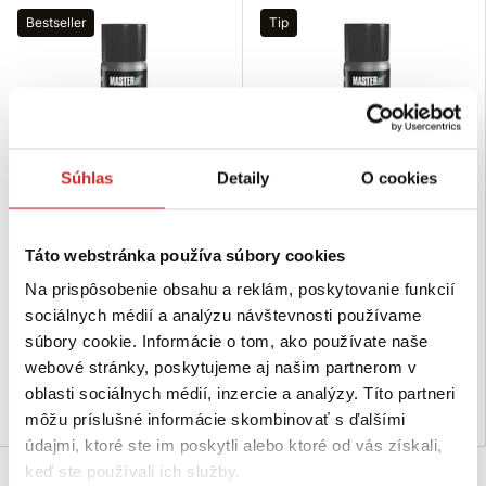
Bestseller
Tip
Súhlas
Detaily
O cookies
MASTERsil Hliník v spreji 400ml
MASTERsil Uvoľňovač skrutiek
Táto webstránka používa súbory cookies
400ml
8,24 €
Na prispôsobenie obsahu a reklám, poskytovanie funkcií
6,52 €
Objem (ml): 400 ml
sociálnych médií a analýzu návštevnosti používame
Objem (ml): 400 ml
Skladom 41 ks
Použitie: Uvoľňovač skrutiek
súbory cookie. Informácie o tom, ako používate naše
webové stránky, poskytujeme aj našim partnerom v
Skladom 24 ks
oblasti sociálnych médií, inzercie a analýzy. Títo partneri
Do košíka
Do košíka
môžu príslušné informácie skombinovať s ďalšími
údajmi, ktoré ste im poskytli alebo ktoré od vás získali,
keď ste používali ich služby.