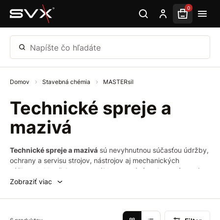
Preskočiť na hlavný obsah
0
Napíšte čo hľadáte
Domov
Stavebná chémia
MASTERsil
Technické spreje a
mazivá
Technické spreje a mazivá
sú nevyhnutnou súčasťou údržby,
ochrany a servisu strojov, nástrojov aj mechanických
súčiastok. V našej ponuke nájdete
mazivá, ochranné spreje,
čističe kontaktov a penetračné prípravky
pre rôzne typy
Zobraziť viac
aplikácií.
Produkty sa vyznačujú
vysokou účinnosťou, jednoduchou
aplikáciou
a
spoľahlivou ochranou proti opotrebeniu,