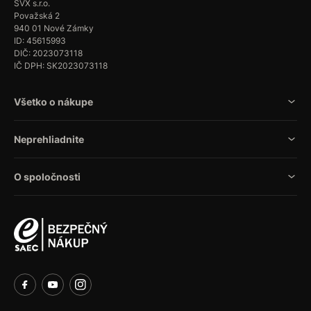
SVX s.r.o.
Považská 2
940 01 Nové Zámky
ID: 45615993
DIČ: 2023073118
IČ DPH: SK2023073118
Všetko o nákupe
Neprehliadnite
O spoločnosti