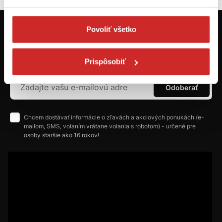
Povoliť všetko
Prvýkrát na svx.sk? Zaregistrujte sa a
máte prehľad o aktuálnych novinkách a
akciách.
Prispôsobiť
Odoberať
Chcem dostávať informácie o zľavách a akciových ponukách (e-
mailom, SMS, volaním vrátane volania s robotom) - určené pre
osoby staršie ako 16 rokov!