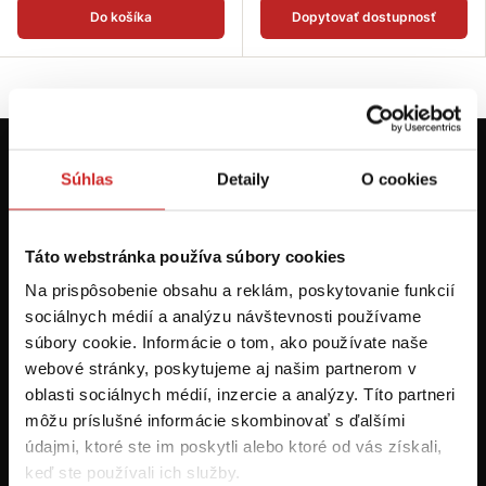
Do košíka
Dopytovať dostupnosť
Prvýkrát na svx.sk? Zaregistrujte sa a
Súhlas
Detaily
O cookies
máte prehľad o aktuálnych novinkách a
akciách.
Táto webstránka používa súbory cookies
Odoberať
Na prispôsobenie obsahu a reklám, poskytovanie funkcií
sociálnych médií a analýzu návštevnosti používame
súbory cookie. Informácie o tom, ako používate naše
Chcem dostávať informácie o zľavách a akciových ponukách (e-
webové stránky, poskytujeme aj našim partnerom v
mailom, SMS, volaním vrátane volania s robotom) - určené pre
osoby staršie ako 16 rokov!
oblasti sociálnych médií, inzercie a analýzy. Títo partneri
môžu príslušné informácie skombinovať s ďalšími
údajmi, ktoré ste im poskytli alebo ktoré od vás získali,
keď ste používali ich služby.