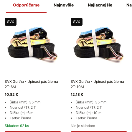
dlhou
životnosťou
a
malou
rozťažnosťou
. Mäkký materiál
Odporúčame
Najnovšie
Najlacnejšie
Na
chráni povrch vášho nákladu. Pri použití pásov na ostré hrany
použite
vhodnú
ochranu
, ako je plastový ochranný roh a
podobne.
Nikdy ho nepoužívajte na zdvíhanie bremien!
SVX
SVX
SVX Gurtňa - Upínací pás čierna
SVX Gurtňa - Upínací pás čierna
2T-6M
2T-10M
10,82 €
12,18 €
Šírka (mm): 35 mm
Šírka (mm): 35 mm
Nosnosť (T): 2 T
Nosnosť (T): 2 T
Dĺžka (m): 6 m
Dĺžka (m): 10 m
Farba: čierna
Farba: čierna
Skladom 92 ks
Nie je skladom