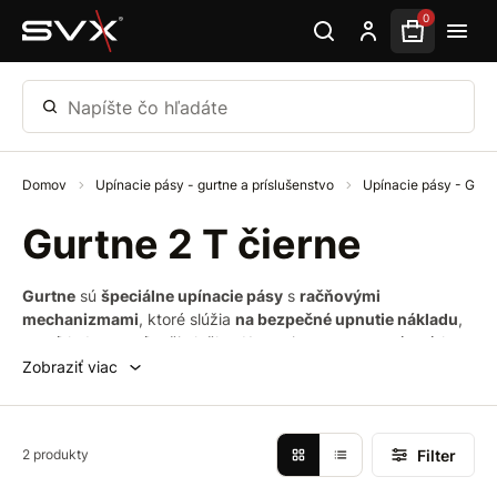
Preskočiť na hlavný obsah
0
Napíšte čo hľadáte
Domov
Upínacie pásy - gurtne a príslušenstvo
Upínacie pásy - Gurt
Gurtne 2 T čierne
Gurtne
sú
špeciálne upínacie pásy
s
račňovými
mechanizmami
, ktoré slúžia
na bezpečné upnutie nákladu
,
napríklad na vozíku či vlečke. Kotvenie pomocou upínacích
pásov je
najefektívnejším
spôsobom zabezpečenia nákladu,
Zobraziť viac
pričom
eliminujete
nárazy
a
poškodenie
nákladu
. Tento
kvalitný
dvojdielny
upínací pás je ideálny napríklad pre
lesníctvo, akúkoľvek prepravu aj na hobby použitie. Je
Filter
2 produkty
vyrobený v súlade
s najnovšou normou EU EN 12195-2
a je
odolný
voči
UV
žiareniu
. Náš upínací pás sa vyznačuje