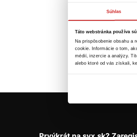
59,
Súhlas
R
T
pros
Táto webstránka používa sú
F
Na prispôsobenie obsahu a r
Ni
cookie. Informácie o tom, ak
médií, inzercie a analýzy. Tí
alebo ktoré od vás získali, ke
Do
Prvýkrát na svx.sk? Zaregis