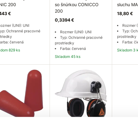
NIC 200
so šnúrkou CONICCO
sluchu M
200
443 €
18,80 €
0,3394 €
ozmer (UNI): UNI
Rozmer (
yp: Ochranné pracovné
Typ: Och
Rozmer (UNI): UNI
triedky
prostriedky
Typ: Ochranné pracovné
arba: červená
Farba: či
prostriedky
Farba: červená
ladom 829 ks
Skladom 3 
Skladom 45 ks
Do košíka
Do košíka
Do
ta Plus Zátky do uší
Delta Plus Chrániče
NIC 500
sluchu MAGNY