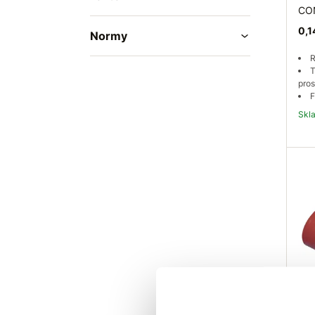
CO
0,1
Normy
R
T
pros
F
Sk
Del
CO