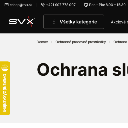
Preskočiť na hlavný obsah
eshop@svx.sk
+421 907 778 007
Pon - Pia: 8:00 – 15:30
Všetky kategórie
Akciové 
Domov
Ochranné pracovné prostriedky
Ochrana
Ochrana s