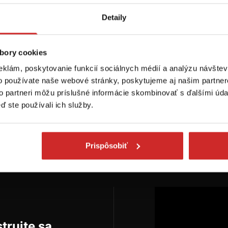
HELMET2 N na prilbu
30 €
Detaily
19,22 €
ozmer (UNI): UNI
yp: Ochranné pracovné
Rozmer (UNI): UNI
triedky
bory cookies
Typ: Ochranné pracovné
arba: červená
prostriedky
eklám, poskytovanie funkcií sociálnych médií a analýzu návšte
Farba: čierna
e je skladom
o používate naše webové stránky, poskytujeme aj našim partner
Skladom 2 ks
to partneri môžu príslušné informácie skombinovať s ďalšími údaj
ď ste používali ich služby.
pytovať dostupnosť
Do košíka
Prispôsobiť
trujte sa