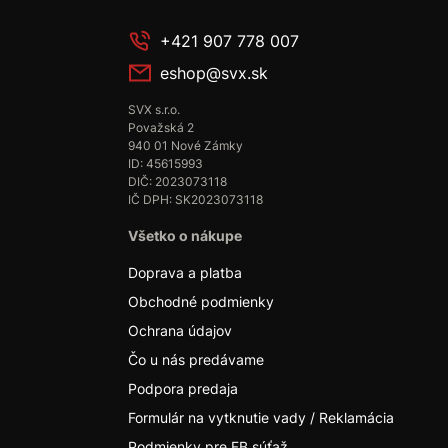
+421 907 778 007
eshop@svx.sk
SVX s.r.o.
Považská 2
940 01 Nové Zámky
ID: 45615993
DIČ: 2023073118
IČ DPH: SK2023073118
Všetko o nákupe
Doprava a platba
Obchodné podmienky
Ochrana údajov
Čo u nás predávame
Podpora predaja
Formulár na vytknutie vady / Reklamácia
Podmienky pre FB súťaž