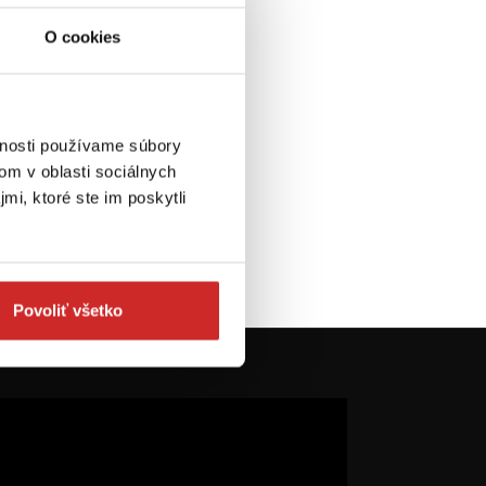
O cookies
vnosti používame súbory
om v oblasti sociálnych
mi, ktoré ste im poskytli
Povoliť všetko