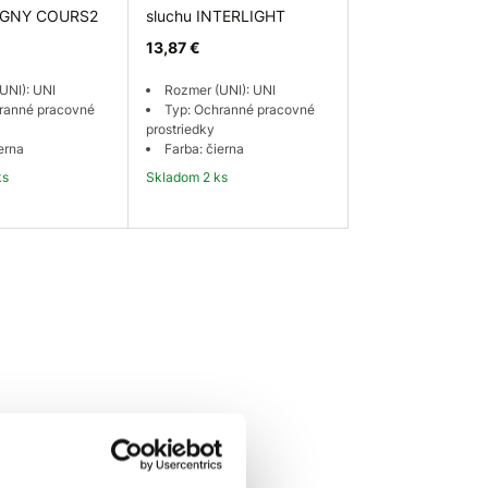
AGNY COURS2
sluchu INTERLIGHT
13,87 €
UNI): UNI
Rozmer (UNI): UNI
ranné pracovné
Typ: Ochranné pracovné
prostriedky
erna
Farba: čierna
ks
Skladom 2 ks
 košíka
Do košíka