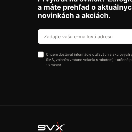
a máte prehľad o aktuálny
novinkách a akciách.
Chcem dostávať informácie o zľavách a akciových 
SMS, volaním vrátane volania s robotom) - určené p
16 rokov!