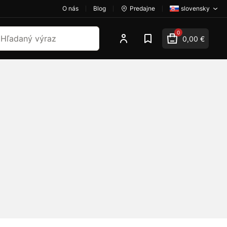
O nás
Blog
Predajne
slovensky
dať
0
0,00 €