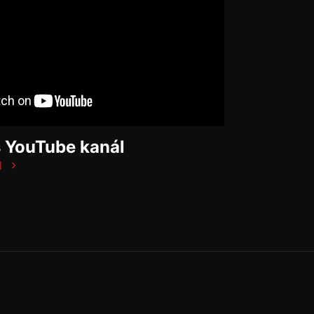
š YouTube kanál
l