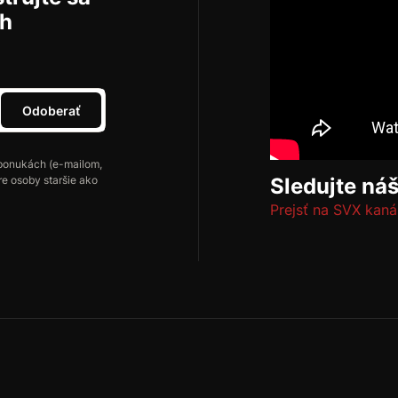
ch
Odoberať
ponukách (e-mailom,
re osoby staršie ako
Sledujte ná
Prejsť na SVX kaná