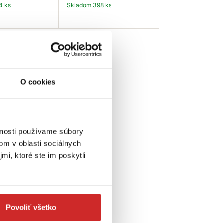
4 ks
Skladom 398 ks
 košíka
Do košíka
O cookies
vnosti používame súbory
om v oblasti sociálnych
mi, ktoré ste im poskytli
Povoliť všetko