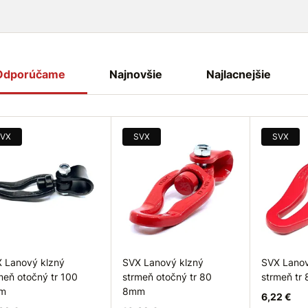
Odporúčame
Najnovšie
Najlacnejšie
VX
SVX
SVX
 Lanový klzný
SVX Lanový klzný
SVX Lanov
meň otočný tr 100
strmeň otočný tr 80
strmeň tr
m
8mm
6,22 €