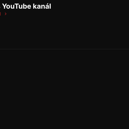
š YouTube kanál
l