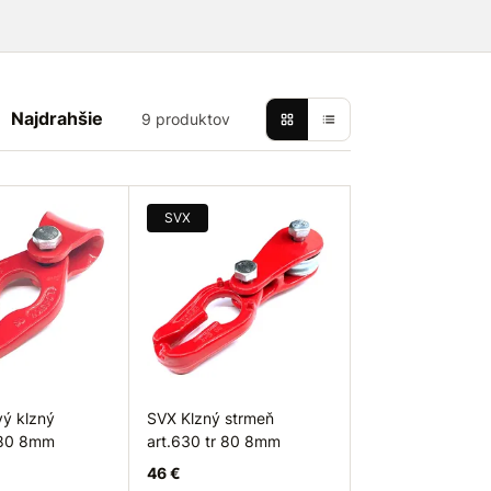
Najdrahšie
9 produktov
SVX
ý klzný
SVX Klzný strmeň
 80 8mm
art.630 tr 80 8mm
46 €