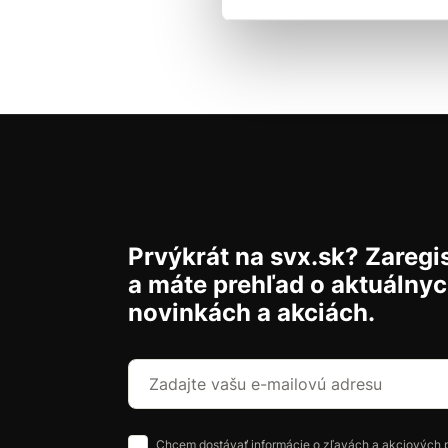
Prvýkrát na svx.sk? Zaregis
a máte prehľad o aktuálny
novinkách a akciách.
Chcem dostávať informácie o zľavách a akciových 