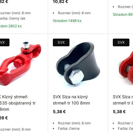
82 €
10,82 €
Rozmer 
ozmer (mm): 8 mm
Rozmer (mm): 8 mm
Skladom 89
arba: čierny lak
Skladom 1488 ks
ladom 2802 ks
Do košíka
Do košíka
Do
VX
SVX
SVX
 Klzný strmeň
SVX Slza na klzný
SVX Slza 
.535 obojstranný tr
strmeň tr 100 8mm
strmeň tr
 8mm
5,38 €
5,38 €
26 €
Rozmer (mm): 8 mm
Rozmer 
Farba: čierna
Farba: č
ozmer (mm): 8 mm