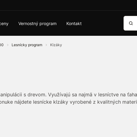
Vyhľa
ceny
Vernostný program
Kontakt
100
Lesnícky program
Klzáky
anipulácii s drevom. Využívajú sa najmä v lesníctve na ťa
nuke nájdete lesnícke klzáky vyrobené z kvalitných materi
znižovať trenie, predlžujú životnosť reťazí a zvyšujú efe