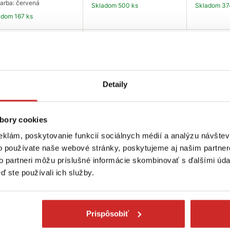
arba: červená
Skladom 500 ks
Skladom 37
ladom 167 ks
Do košíka
Do košíka
Do
VX
Detaily
bory cookies
eklám, poskytovanie funkcií sociálnych médií a analýzu návšte
 Klzný strmeň
o používate naše webové stránky, poskytujeme aj našim partner
.061 obojstranný tr80
m
to partneri môžu príslušné informácie skombinovať s ďalšími údaj
ď ste používali ich služby.
5 €
ozmer (mm): 8 mm
arba: červená
Prispôsobiť
ladom 349 ks