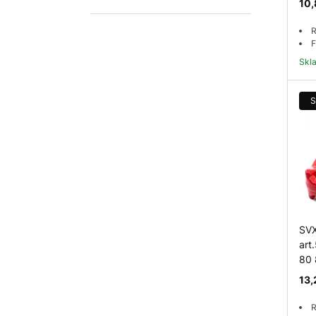
10,
R
F
Sk
S
SVX
art
80
13,
R