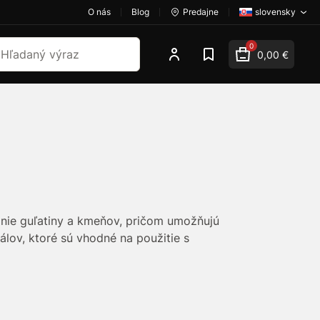
O nás
Blog
Predajne
slovensky
dať
0
0,00 €
hanie guľatiny a kmeňov, pričom umožňujú
álov, ktoré sú vhodné na použitie s
ktivitu práce v náročných podmienkach.