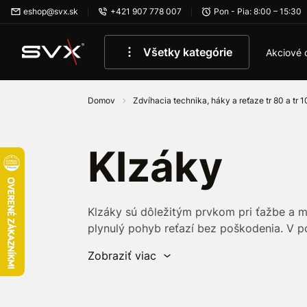
Preskočiť na hlavný obsah
eshop@svx.sk
+421 907 778 007
Pon - Pia: 8:00 – 15:30
Všetky kategórie
Akciové 
Domov
Zdvíhacia technika, háky a reťaze tr 80 a tr 
Klzáky
Klzáky sú dôležitým prvkom pri ťažbe a m
plynulý pohyb reťazí bez poškodenia. V po
reťazami TR-80 a TR-100. Klzáky pomáhajú 
Zobraziť viac