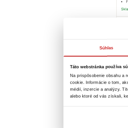
F
Sk
S
Súhlas
Táto webstránka používa sú
Na prispôsobenie obsahu a r
SVX
cookie. Informácie o tom, ak
art
8m
médií, inzercie a analýzy. Tí
alebo ktoré od vás získali, ke
7,8
R
F
Sk