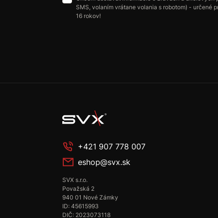
SMS, volaním vrátane volania s robotom) - určené p
16 rokov!
+421 907 778 007
eshop@svx.sk
SVX s.r.o.
Považská 2
940 01 Nové Zámky
ID: 45615993
DIČ: 2023073118