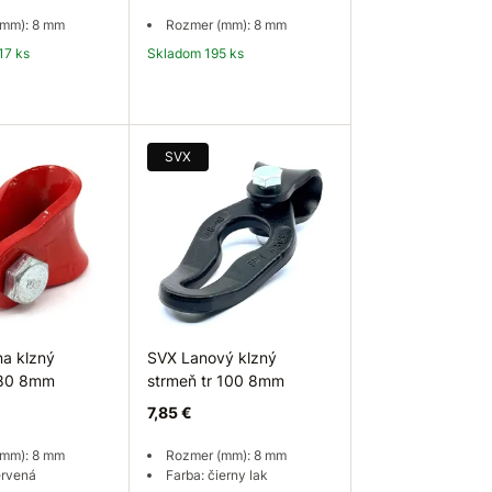
(mm): 8 mm
Rozmer (mm): 8 mm
17 ks
Skladom 195 ks
 košíka
Do košíka
SVX
na klzný
SVX Lanový klzný
 80 8mm
strmeň tr 100 8mm
7,85 €
(mm): 8 mm
Rozmer (mm): 8 mm
ervená
Farba: čierny lak