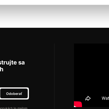
Do košíka
trujte sa
ch
Odoberať
ponukách (e-mailom,