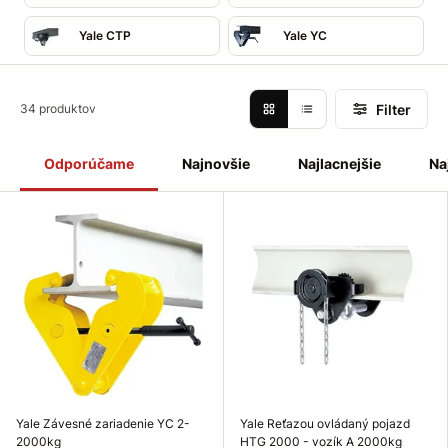
Yale CTP
Yale YC
Filter
34 produktov
Odporúčame
Najnovšie
Najlacnejšie
Na
Yale Závesné zariadenie YC 2-
Yale Reťazou ovládaný pojazd
2000kg
HTG 2000 - vozík A 2000kg