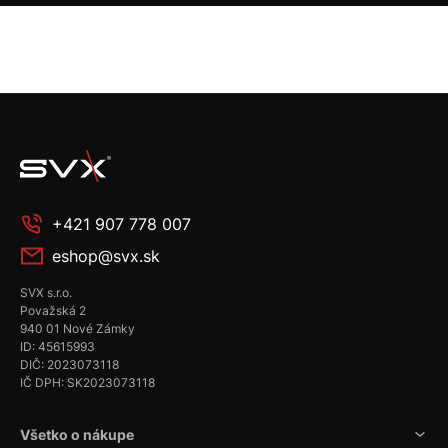
+421 907 778 007
eshop@svx.sk
SVX s.r.o.
Považská 2
940 01 Nové Zámky
ID: 45615993
DIČ: 2023073118
IČ DPH: SK2023073118
Všetko o nákupe