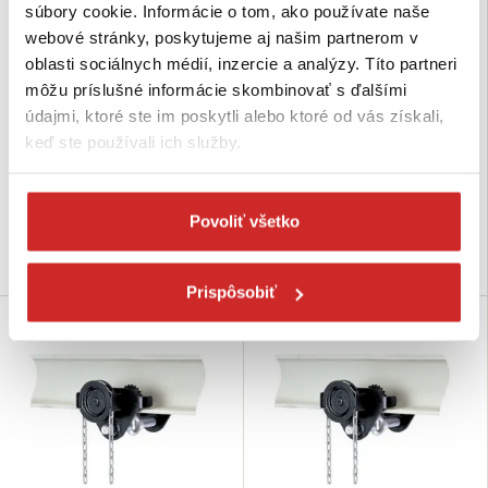
súbory cookie. Informácie o tom, ako používate naše
webové stránky, poskytujeme aj našim partnerom v
oblasti sociálnych médií, inzercie a analýzy. Títo partneri
môžu príslušné informácie skombinovať s ďalšími
Yale Reťazou ovládaný pojazd
Yale Reťazou ovládaný pojazd
údajmi, ktoré ste im poskytli alebo ktoré od vás získali,
HTG 8000 - vozík B 8000kg
HTG 5000 - vozík B 5000kg
keď ste používali ich služby.
2 080,91 €
1 076,99 €
Nosnosť (kg): 8000 kg
Nosnosť (kg): 5000 kg
Nie je skladom
Nie je skladom
Povoliť všetko
Dopytovať dostupnosť
Dopytovať dostupnosť
Prispôsobiť