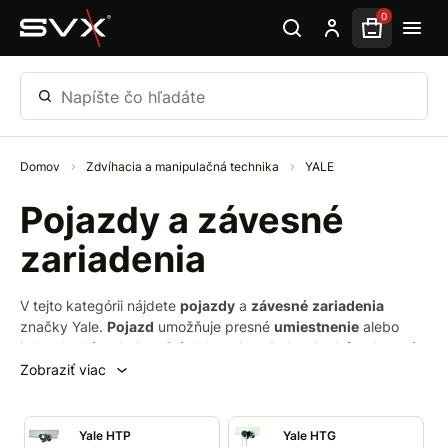
Preskočiť na hlavný obsah
0
Napíšte čo hľadáte
Domov
Zdvíhacia a manipulačná technika
YALE
Pojazdy a závesné
zariadenia
V tejto kategórii nájdete
pojazdy
a
závesné
zariadenia
značky Yale.
Pojazd
umožňuje presné
umiestnenie
alebo
jednoduchý
pohyb
veľkých bremien.
Jednoduché
uchytenie
na nosníky slúži na zavesenie a transport bremien. Zdvíhacie
Zobraziť viac
zariadenia a pojazdy Yale
nie sú konštruované pre zdvíhanie
osôb
a používať ich týmto spôsobom je
zakázané
.
Yale HTP
Yale HTG