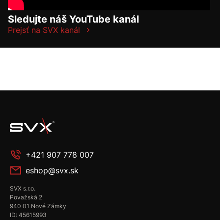
Sledujte náš YouTube kanál
Prejsť na SVX kanál
+421 907 778 007
eshop@svx.sk
SVX s.r.o.
Považská 2
940 01 Nové Zámky
ID: 45615993