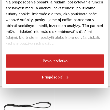
Na prispôsobenie obsahu a reklám, poskytovanie funkcií
sociálnych médií a analýzu návštevnosti používame
súbory cookie. Informácie o tom, ako používate naše
webové stránky, poskytujeme aj našim partnerom v
oblasti sociálnych médií, inzercie a analýzy. Títo partneri
môžu príslušné informácie skombinovať s ďalšími
údajmi, ktoré ste im poskytli alebo ktoré od vás získali,
Delta Plus Veľká osmička z AL
Delta Plus Kladka s oscilačnými
keď ste používali ich služby.
zliatiny
diskami
53,73 €
61,40 €
Rozmer (UNI): UNI
Rozmer (UNI): UNI
Povoliť všetko
Farba: strieborná
Farba: oranžová
Skladom 2 ks
Skladom 2 ks
Prispôsobiť
Do košíka
Do košíka