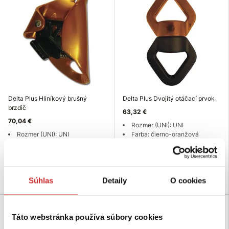
Delta Plus Hliníkový brušný
Delta Plus Dvojitý otáčací prvok
brzdič
63,32 €
70,04 €
Rozmer (UNI): UNI
Rozmer (UNI): UNI
Farba: čierno-oranžová
Farba: oranžová
Skladom 1 ks
Skladom 1 ks
Do košíka
Do košíka
Súhlas
Detaily
O cookies
Táto webstránka používa súbory cookies