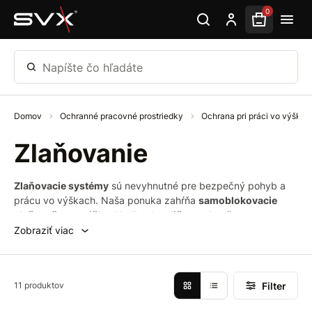
Preskočiť na hlavný obsah
0
Napíšte čo hľadáte
Domov
Ochranné pracovné prostriedky
Ochrana pri práci vo výškac
Zlaňovanie
Zlaňovacie systémy
sú nevyhnutné pre bezpečný pohyb a
prácu vo výškach. Naša ponuka zahŕňa
samoblokovacie
zlaňovače
,
osmičky
,
kladky
,
brzdiče
a
rukoväte na
vzostupovanie
, ktoré spĺňajú prísne bezpečnostné
Zobraziť viac
normy. Tieto zariadenia sú navrhnuté tak, aby
zabezpečili
spoľahlivú kontrolu zostupu
a
efektívne
zvládanie núdzových situácií
pri práci vo výškach.​
Filter
11 produktov