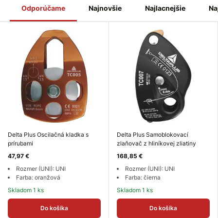
Odporúčame
Najnovšie
Najlacnejšie
Na
Delta Plus Oscilačná kladka s
Delta Plus Samoblokovací
prírubami
zlaňovač z hliníkovej zliatiny
47,97 €
168,85 €
Rozmer (UNI): UNI
Rozmer (UNI): UNI
Farba: oranžová
Farba: čierna
Skladom 1 ks
Skladom 1 ks
Do košíka
Do košíka