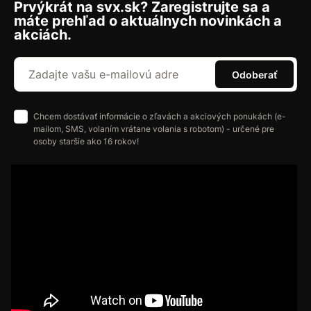
Prvýkrát na svx.sk? Zaregistrujte sa a
máte prehľad o aktuálnych novinkách a
akciách.
Odoberať
Chcem dostávať informácie o zľavách a akciových ponukách (e-
mailom, SMS, volaním vrátane volania s robotom) - určené pre
osoby staršie ako 16 rokov!