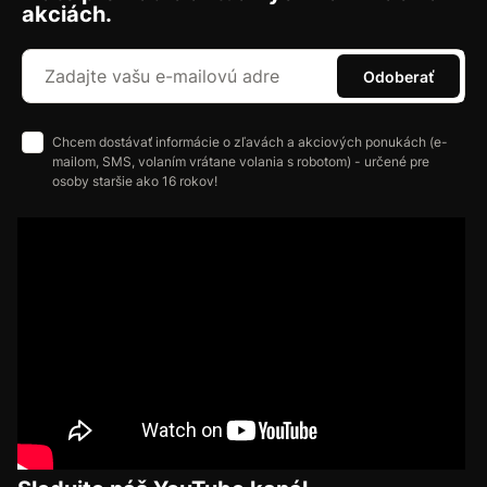
akciách.
Odoberať
Chcem dostávať informácie o zľavách a akciových ponukách (e-
mailom, SMS, volaním vrátane volania s robotom) - určené pre
osoby staršie ako 16 rokov!