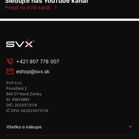
Sledujte náš YouTube kanál
Prejsť na SVX kanál
+421 907 778 007
eshop@svx.sk
SVX s.r.o.
Považská 2
940 01 Nové Zámky
ID: 45615993
DIČ: 2023073118
IČ DPH: SK2023073118
Všetko o nákupe