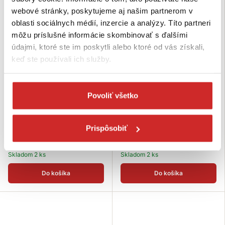
webové stránky, poskytujeme aj našim partnerom v
oblasti sociálnych médií, inzercie a analýzy. Títo partneri
môžu príslušné informácie skombinovať s ďalšími
údajmi, ktoré ste im poskytli alebo ktoré od vás získali,
keď ste používali ich služby.
Fischer Systém pre dištančné
Fischer Systém pre dištančné
Povoliť všetko
montáže TherMax 8/80 M6 B
montáže TherMax 8/100 M6 B
13,41 €
13,79 €
Priemer (Mx): M6
Priemer (Mx): M6
Prispôsobiť
Dĺžka (mm): 80 mm
Dĺžka (mm): 100 mm
Rozmer: 8/80
Rozmer: 8/100
Skladom 2 ks
Skladom 2 ks
Do košíka
Do košíka