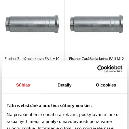
Fischer Zarážacia kotva EA II M10
Fischer Zarážacia kotva EA II M12
galvanicky zinkovaná
galvanicky zinkovaná
0,8674 €
1,30 €
Priemer (Mx): M10
Priemer (Mx): M15
Dĺžka (mm): 17 mm
Dĺžka (mm): 22 mm
Súhlas
Detaily
O cookies
Skladom 40 ks
Skladom 25 ks
Do košíka
Do košíka
Táto webstránka používa súbory cookies
Na prispôsobenie obsahu a reklám, poskytovanie funkcií
sociálnych médií a analýzu návštevnosti používame
súbory cookie. Informácie o tom, ako používate naše