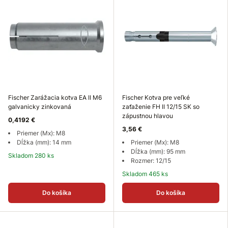
Fischer Zarážacia kotva EA II M6
Fischer Kotva pre veľké
galvanicky zinkovaná
zaťaženie FH II 12/15 SK so
zápustnou hlavou
0,4192 €
3,56 €
Priemer (Mx): M8
Dĺžka (mm): 14 mm
Priemer (Mx): M8
Dĺžka (mm): 95 mm
Skladom 280 ks
Rozmer: 12/15
Skladom 465 ks
Do košíka
Do košíka