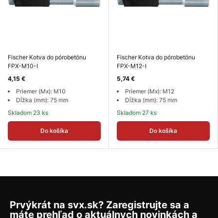
Fischer Kotva do pórobetónu
Fischer Kotva do pórobetónu
FPX-M10-I
FPX-M12-I
4,15 €
5,74 €
Priemer (Mx): M10
Priemer (Mx): M12
Dĺžka (mm): 75 mm
Dĺžka (mm): 75 mm
Skladom 23 ks
Skladom 27 ks
Do košíka
Do košíka
Prvýkrát na svx.sk? Zaregistrujte sa a
máte prehľad o aktuálnych novinkách a