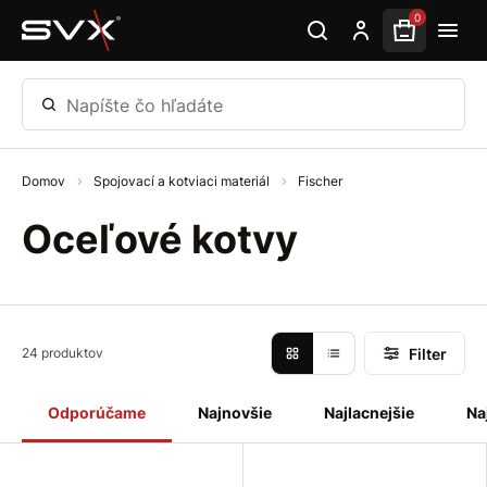
Preskočiť na hlavný obsah
0
Napíšte čo hľadáte
Domov
Spojovací a kotviaci materiál
Fischer
Oceľové kotvy
Filter
24 produktov
Odporúčame
Najnovšie
Najlacnejšie
Na