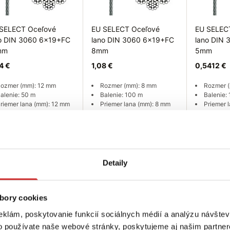
SELECT Oceľové
EU SELECT Oceľové
EU SELEC
o DIN 3060 6x19+FC
lano DIN 3060 6x19+FC
lano DIN
mm
8mm
5mm
4 €
1,08 €
0,5412 €
ozmer (mm): 12 mm
Rozmer (mm): 8 mm
Rozmer 
alenie: 50 m
Balenie: 100 m
Balenie:
riemer lana (mm): 12 mm
Priemer lana (mm): 8 mm
Priemer 
ovrchová úprava:
Povrchová úprava:
Povrchov
anický zinok
galvanický zinok
galvanický 
ladom 262 m
Skladom 7550 m
Skladom 5
Do košíka
Do košíka
Do
Detaily
bory cookies
eklám, poskytovanie funkcií sociálnych médií a analýzu návšte
o používate naše webové stránky, poskytujeme aj našim partner