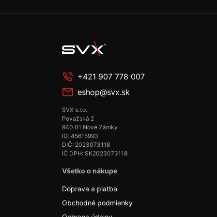
+421 907 778 007
eshop@svx.sk
SVX s.r.o.
Považská 2
940 01 Nové Zámky
ID: 45615993
DIČ: 2023073118
IČ DPH: SK2023073118
Všetko o nákupe
Doprava a platba
Obchodné podmienky
Ochrana údajov