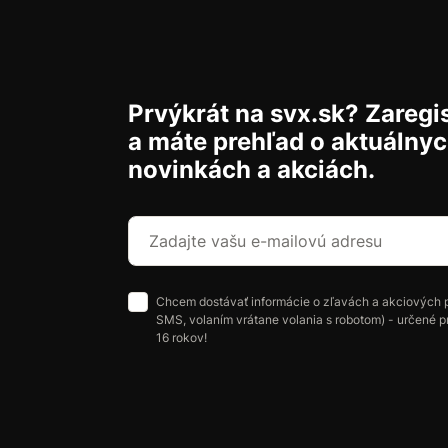
Prvýkrát na svx.sk? Zaregis
a máte prehľad o aktuálny
novinkách a akciách.
Chcem dostávať informácie o zľavách a akciových 
SMS, volaním vrátane volania s robotom) - určené p
16 rokov!