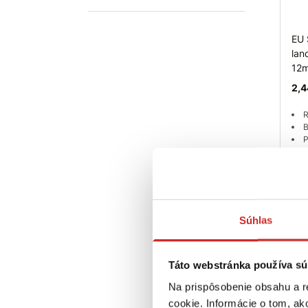
EU 
lan
12
2,4
R
B
P
P
galv
Sk
Súhlas
Táto webstránka používa sú
Na prispôsobenie obsahu a r
cookie. Informácie o tom, ak