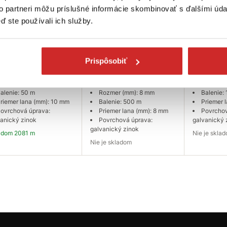
to partneri môžu príslušné informácie skombinovať s ďalšími údaj
ď ste používali ich služby.
SELECT Oceľové
EU SELECT Oceľové
EU SELEC
o DIN 3060 6x19+FC
lano DIN 3060 6x19+FC
lano DIN
mm
- veľký návin 8mm
- veľký n
Prispôsobiť
1 €
473,55 €
568,26 €
ozmer (mm): 10 mm
Metrov v balení: 500 m
Rozmer 
alenie: 50 m
Rozmer (mm): 8 mm
Balenie:
riemer lana (mm): 10 mm
Balenie: 500 m
Priemer 
ovrchová úprava:
Priemer lana (mm): 8 mm
Povrchov
anický zinok
Povrchová úprava:
galvanický 
galvanický zinok
ladom 2081 m
Nie je skla
Nie je skladom
Do košíka
Dopytovať dostupnosť
Dopytov