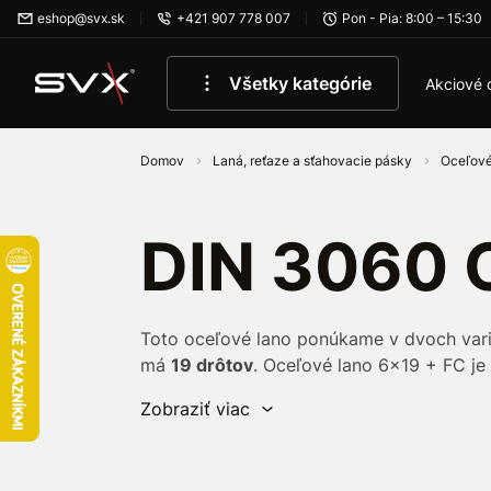
Preskočiť na hlavný obsah
eshop@svx.sk
+421 907 778 007
Pon - Pia: 8:00 – 15:30
Všetky kategórie
Akciové 
Domov
Laná, reťaze a sťahovacie pásky
Oceľové
DIN 3060 
Toto oceľové lano ponúkame v dvoch var
má
19 drôtov
. Oceľové lano 6x19 + FC je
kladkách
. Používa sa najmä na
výťahy
a 
Zobraziť viac