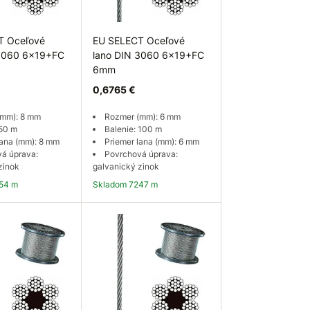
T Oceľové
EU SELECT Oceľové
 3060 6x19+FC
lano DIN 3060 6x19+FC
6mm
0,6765 €
(mm): 8 mm
Rozmer (mm): 6 mm
 50 m
Balenie: 100 m
lana (mm): 8 mm
Priemer lana (mm): 6 mm
á úprava:
Povrchová úprava:
zinok
galvanický zinok
154 m
Skladom 7247 m
 košíka
Do košíka