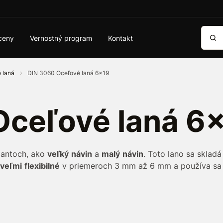
Vyhľa
ceny
Vernostný program
Kontakt
 laná
DIN 3060 Oceľové laná 6x19
Oceľové laná 6
iantoch, ako
veľký
návin
a
malý
návin
. Toto lano sa skladá
veľmi
flexibilné
v priemeroch 3 mm až 6 mm a používa sa 
na
rybolov
tam, kde sa vyžaduje vysoká pružnosť.