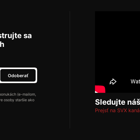
trujte sa
ch
Odoberať
ponukách (e-mailom,
re osoby staršie ako
Sledujte ná
Prejsť na SVX kaná