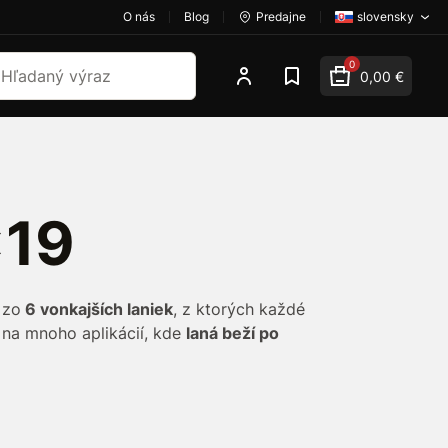
O nás
Blog
Predajne
slovensky
dať
0
0,00 €
x19
 zo
6 vonkajších laniek
, z ktorých každé
na mnoho aplikácií, kde
laná beží po