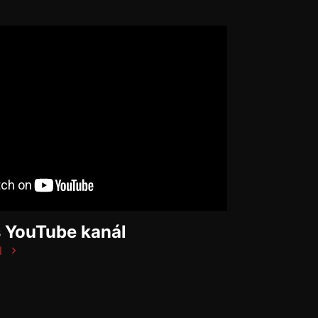
š YouTube kanál
l