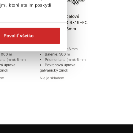
mi, ktoré ste im poskytli
T Oceľové
EU SELECT Oceľové
 3060 6x19+FC
lano DIN 3060 6x19+FC
ávin 6mm
- veľký návin 6mm
Povoliť všetko
432,96 €
(mm): 6 mm
Rozmer (mm): 6 mm
 1000 m
Balenie: 500 m
lana (mm): 6 mm
Priemer lana (mm): 6 mm
á úprava:
Povrchová úprava:
zinok
galvanický zinok
dom
Nie je skladom
ať dostupnosť
Dopytovať dostupnosť