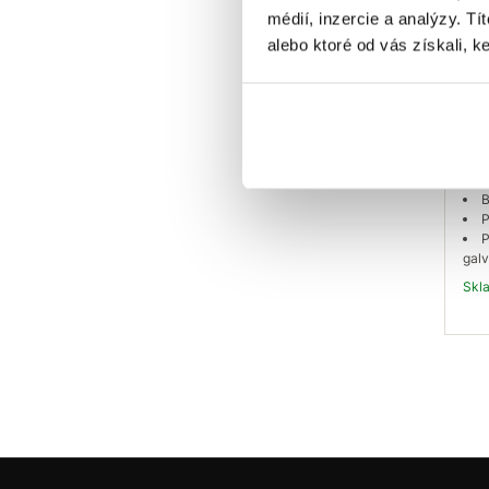
médií, inzercie a analýzy. Tí
alebo ktoré od vás získali, ke
EU 
lan
10
1,4
R
B
P
P
galv
Sk