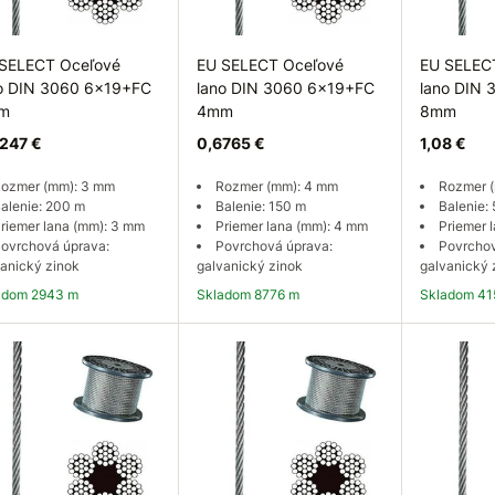
SELECT Oceľové
EU SELECT Oceľové
EU SELEC
o DIN 3060 6x19+FC
lano DIN 3060 6x19+FC
lano DIN
m
4mm
8mm
247 €
0,6765 €
1,08 €
ozmer (mm): 3 mm
Rozmer (mm): 4 mm
Rozmer 
alenie: 200 m
Balenie: 150 m
Balenie:
riemer lana (mm): 3 mm
Priemer lana (mm): 4 mm
Priemer 
ovrchová úprava:
Povrchová úprava:
Povrchov
anický zinok
galvanický zinok
galvanický 
ladom 2943 m
Skladom 8776 m
Skladom 4
Do košíka
Do košíka
Do