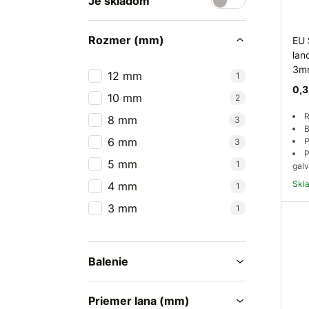
Je skladom
Rozmer (mm)
EU 
lan
3m
12 mm
1
0,3
10 mm
2
R
8 mm
3
B
6 mm
P
3
P
5 mm
1
galv
Sk
4 mm
1
3 mm
1
Balenie
Priemer lana (mm)