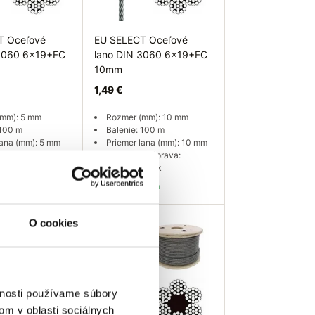
T Oceľové
EU SELECT Oceľové
 3060 6x19+FC
lano DIN 3060 6x19+FC
10mm
1,49 €
(mm): 5 mm
Rozmer (mm): 10 mm
 100 m
Balenie: 100 m
lana (mm): 5 mm
Priemer lana (mm): 10 mm
á úprava:
Povrchová úprava:
zinok
galvanický zinok
759 m
Skladom 5977 m
 košíka
Do košíka
O cookies
vnosti používame súbory
om v oblasti sociálnych