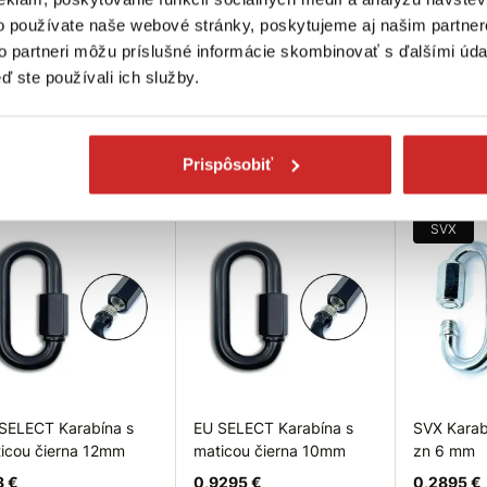
icou čierna 6mm
maticou pozinkovaná 16
zn 10 mm
o používate naše webové stránky, poskytujeme aj našim partner
mm
591 €
0,8455 €
to partneri môžu príslušné informácie skombinovať s ďalšími údaj
7,78 €
ď ste používali ich služby.
ozmer (mm): 6 mm
Rozmer 
osnosť (kg): 400 kg
Výška (
Rozmer (mm): 16 mm
Nosnosť 
Výška (mm): 113 mm
ladom 1359 ks
Nosnosť (kg): 2900 kg
Nie je skla
Prispôsobiť
Skladom 41 ks
Do košíka
Do košíka
Dopytov
SVX
SELECT Karabína s
EU SELECT Karabína s
SVX Karab
icou čierna 12mm
maticou čierna 10mm
zn 6 mm
3 €
0,9295 €
0,2895 €