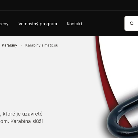
Vyhľa
ceny
Vernostný program
Kontakt
Karabíny
Karabíny s maticou
 ktoré je uzavreté
m. Karabína slúži
v rôznych odvetviach, ako
 práca vo výškach a