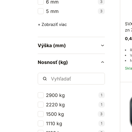
6 mm
3
5 mm
3
SVX
+ Zobraziť viac
zn 
0,4
Výška (mm)
R
V
N
Nosnosť (kg)
Sk
2900 kg
1
2220 kg
1
1500 kg
3
1110 kg
1