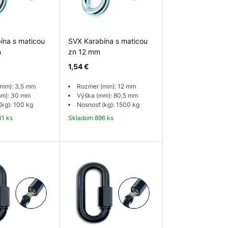
ína s maticou
SVX Karabína s maticou
m
zn 12 mm
1,54 €
mm): 3,5 mm
Rozmer (mm): 12 mm
mm): 30 mm
Výška (mm): 80,5 mm
(kg): 100 kg
Nosnosť (kg): 1500 kg
11 ks
Skladom 896 ks
 košíka
Do košíka