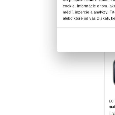
mat
cookie. Informácie o tom, ak
0,3
médií, inzercie a analýzy. Tí
alebo ktoré od vás získali, ke
R
N
Sk
EU 
mat
1,3