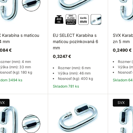
 Karabína s maticou
EU SELECT Karabína s
SVX Karab
 4 mm
maticou pozinkovaná 6
zn 5 mm
mm
084 €
0,2490 €
0,3247 €
ozmer (mm): 4 mm
Rozmer 
ýška (mm): 33 mm
Výška (
Rozmer (mm): 6 mm
osnosť (kg): 180 kg
Nosnosť 
Výška (mm): 46 mm
Nosnosť (kg): 400 kg
ladom 3494 ks
Skladom 64
Skladom 781 ks
Do košíka
Do košíka
Do
VX
SVX