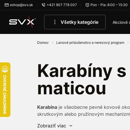
Preskočiť na hlavný obsah
eshop@svx.sk
+421 907 778 007
Pon - Pia: 8:00 – 15:30
Všetky kategórie
Akciové 
Domov
Lanové príslušenstvo a nerezový program
Karabíny s
maticou
Karabína
je všeobecne pevné kovové oko,
skrutkovým alebo pružinovým mechanizmo
primárne ako spoľahlivý spojovací prvok 
Zobraziť viac
je napríklad horolezectvo, záchranárstvo,