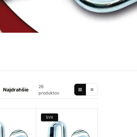
26
Najdrahšie
produktov
SVX