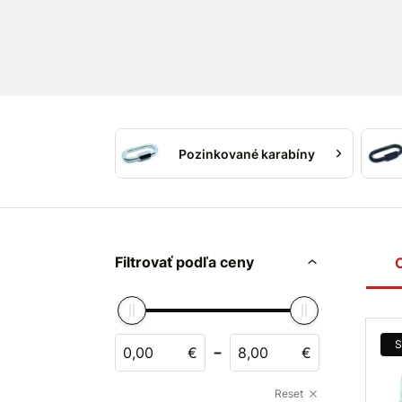
podobne.
Pozinkovaná karabína s maticou
je klasic
mnohostranným využitím. Karabína s mati
spájanie
reťazových
článkov
či
zaveseni
Mechanizmus tejto matice je veľmi jednod
jednoduchým otočením matice zaisťovacej
Pozinkované karabíny
Filtrovať podľa ceny
S
-
€
€
Reset