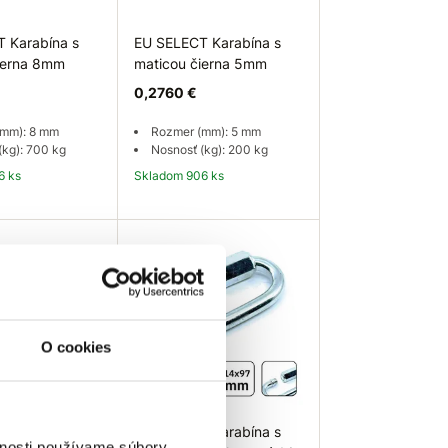
 Karabína s
EU SELECT Karabína s
ierna 8mm
maticou čierna 5mm
0,2760 €
(mm): 8 mm
Rozmer (mm): 5 mm
(kg): 700 kg
Nosnosť (kg): 200 kg
6 ks
Skladom 906 ks
 košíka
Do košíka
O cookies
ína s maticou
EU SELECT Karabína s
vnosti používame súbory