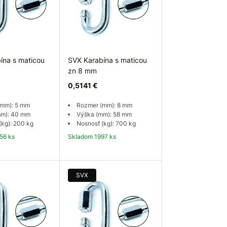
ína s maticou
SVX Karabína s maticou
zn 8 mm
0,5141 €
(mm): 5 mm
Rozmer (mm): 8 mm
mm): 40 mm
Výška (mm): 58 mm
(kg): 200 kg
Nosnosť (kg): 700 kg
56 ks
Skladom 1997 ks
 košíka
Do košíka
SVX