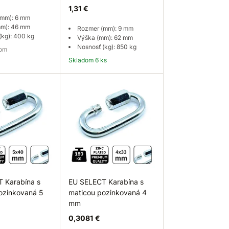
1,31 €
(mm): 6 mm
mm): 46 mm
Rozmer (mm): 9 mm
(kg): 400 kg
Výška (mm): 62 mm
Nosnosť (kg): 850 kg
dom
Skladom 6 ks
ať dostupnosť
Do košíka
 Karabína s
EU SELECT Karabína s
ozinkovaná 5
maticou pozinkovaná 4
mm
0,3081 €