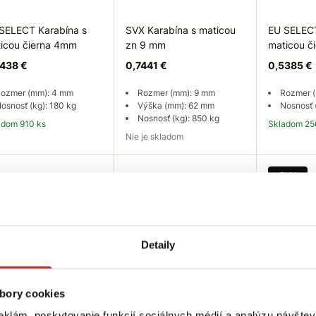
SELECT Karabína s
SVX Karabína s maticou
EU SELECT
icou čierna 4mm
zn 9 mm
maticou č
438 €
0,7441 €
0,5385 €
ozmer (mm): 4 mm
Rozmer (mm): 9 mm
Rozmer 
osnosť (kg): 180 kg
Výška (mm): 62 mm
Nosnosť 
Nosnosť (kg): 850 kg
ladom 910 ks
Skladom 25
Nie je skladom
Do košíka
Dopytovať dostupnosť
Do
SVX
Detaily
bory cookies
SELECT Karabína s
EU SELECT Karabína s
SVX Karab
eklám, poskytovanie funkcií sociálnych médií a analýzu návšte