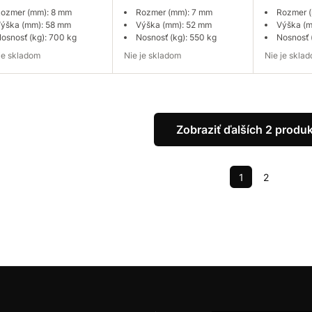
ozmer (mm): 8 mm
Rozmer (mm): 7 mm
Rozmer 
ýška (mm): 58 mm
Výška (mm): 52 mm
Výška (
osnosť (kg): 700 kg
Nosnosť (kg): 550 kg
Nosnosť 
e je skladom
Nie je skladom
Nie je skla
pytovať dostupnosť
Dopytovať dostupnosť
Dopytov
Zobraziť ďalších 2 produ
1
2