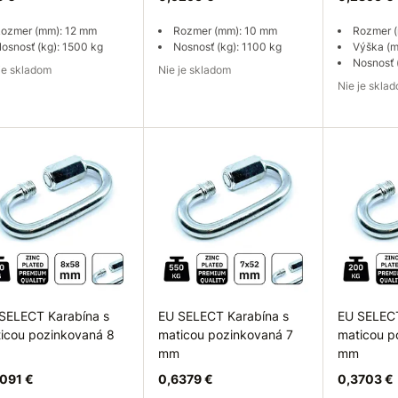
ozmer (mm): 12 mm
Rozmer (mm): 10 mm
Rozmer 
osnosť (kg): 1500 kg
Nosnosť (kg): 1100 kg
Výška (
Nosnosť 
e je skladom
Nie je skladom
Nie je skla
pytovať dostupnosť
Dopytovať dostupnosť
Dopytov
SELECT Karabína s
EU SELECT Karabína s
EU SELECT
icou pozinkovaná 8
maticou pozinkovaná 7
maticou p
mm
mm
091 €
0,6379 €
0,3703 €