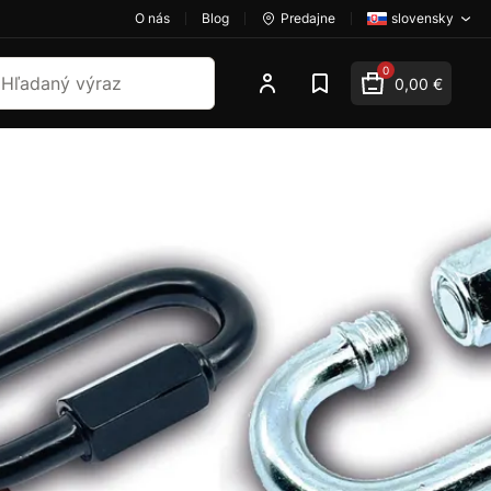
O nás
Blog
Predajne
slovensky
dať
0
0,00 €