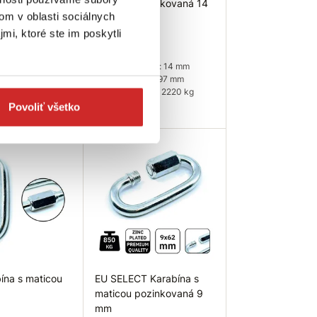
maticou pozinkovaná 14
om v oblasti sociálnych
mm
mi, ktoré ste im poskytli
3,27 €
(mm): 10 mm
mm): 69 mm
Rozmer (mm): 14 mm
(kg): 1110 kg
Výška (mm): 97 mm
Nosnosť (kg): 2220 kg
dom
Povoliť všetko
Skladom 154 ks
ať dostupnosť
Do košíka
ína s maticou
EU SELECT Karabína s
maticou pozinkovaná 9
mm