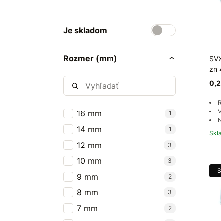
Je skladom
Rozmer (mm)
SVX
zn
0,2
R
V
16 mm
1
N
14 mm
1
Sk
12 mm
3
10 mm
3
S
9 mm
2
8 mm
3
7 mm
2