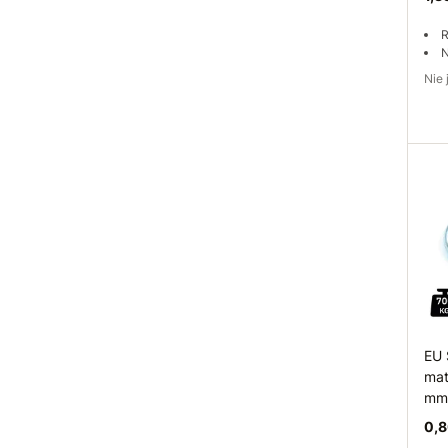
R
N
Ni
Do
EU 
mat
mm
0,8