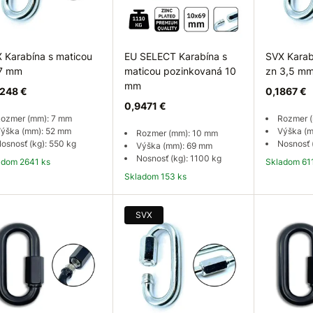
 Karabína s maticou
EU SELECT Karabína s
SVX Karab
7 mm
maticou pozinkovaná 10
zn 3,5 m
mm
248 €
0,1867 €
0,9471 €
ozmer (mm): 7 mm
Rozmer (
ýška (mm): 52 mm
Výška (
Rozmer (mm): 10 mm
osnosť (kg): 550 kg
Nosnosť 
Výška (mm): 69 mm
Nosnosť (kg): 1100 kg
ladom 2641 ks
Skladom 61
Skladom 153 ks
Do košíka
Do košíka
Do
SVX