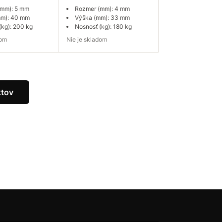
(mm): 5 mm
Rozmer (mm): 4 mm
mm): 40 mm
Výška (mm): 33 mm
(kg): 200 kg
Nosnosť (kg): 180 kg
dom
Nie je skladom
ať dostupnosť
Dopytovať dostupnosť
ktov