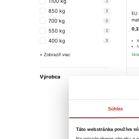
1100 kg
2
850 kg
2
EU 
mat
700 kg
3
0,2
550 kg
2
400 kg
3
R
N
+ Zobraziť viac
Sk
Výrobca
Súhlas
Táto webstránka používa sú
EU 
Na prispôsobenie obsahu a r