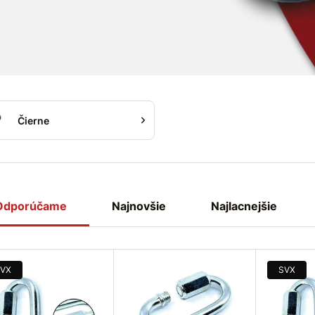
ká oceľová karabína s
cou je
vhodná
napríklad na
e
ľahkých
bremien
.
uchý, otvára a zatvára sa
 skrutky.
Čierne
Odporúčame
Najnovšie
Najlacnejšie
VX
SVX