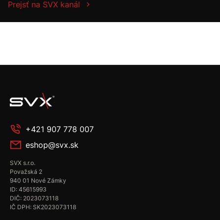
Prejsť na SVX kanál
+421 907 778 007
eshop@svx.sk
SVX s.r.o.
Považská 2
940 01 Nové Zámky
ID: 45615993
DIČ: 2023073118
IČ DPH: SK2023073118