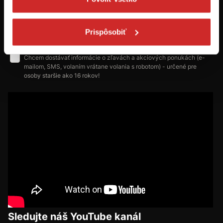
Odoberať
Prispôsobiť
Chcem dostávať informácie o zľavách a akciových ponukách (e-
mailom, SMS, volaním vrátane volania s robotom) - určené pre
osoby staršie ako 16 rokov!
Sledujte náš YouTube kanál