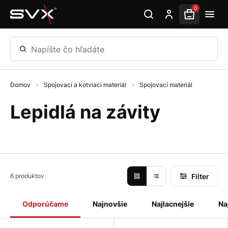
Preskočiť na hlavný obsah
0
Napíšte čo hľadáte
Domov
Spojovací a kotviaci materiál
Spojovací materiál
Lepidlá na závity
Filter
6 produktov
Odporúčame
Najnovšie
Najlacnejšie
Na