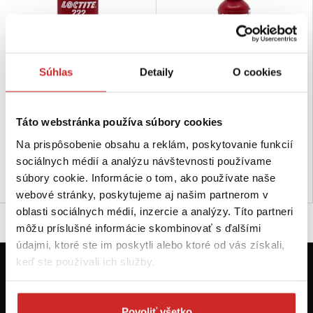
Súhlas
Detaily
O cookies
LOCTITE Lepidlo na závity 222-
LOCTITE Lepidlo na závity 222-
50ml
10ml
50,43 €
14,58 €
Táto webstránka používa súbory cookies
Objem (ml): 50 ml
Objem (ml): 10 ml
Na prispôsobenie obsahu a reklám, poskytovanie funkcií
Nie je skladom
Skladom 6 ks
sociálnych médií a analýzu návštevnosti používame
súbory cookie. Informácie o tom, ako používate naše
Dopytovať dostupnosť
Do košíka
webové stránky, poskytujeme aj našim partnerom v
oblasti sociálnych médií, inzercie a analýzy. Títo partneri
môžu príslušné informácie skombinovať s ďalšími
údajmi, ktoré ste im poskytli alebo ktoré od vás získali,
keď ste používali ich služby.
Prvýkrát na svx.sk? Zaregistrujte sa a
máte prehľad o aktuálnych novinkách a
akciách.
Povoliť všetko