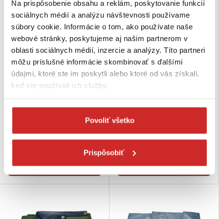
Na prispôsobenie obsahu a reklám, poskytovanie funkcií
sociálnych médií a analýzu návštevnosti používame
súbory cookie. Informácie o tom, ako používate naše
webové stránky, poskytujeme aj našim partnerom v
oblasti sociálnych médií, inzercie a analýzy. Títo partneri
môžu príslušné informácie skombinovať s ďalšími
údajmi, ktoré ste im poskytli alebo ktoré od vás získali,
keď ste používali ich služby.
EXTOL Plachta krycia
EXTOL Plachta krycia
Povoliť všetko
29,99 €
55,92 €
Rozmer (axb m): 4x5 m
Rozmer (axb m): 5x8 m
Nie je skladom
Skladom 1 ks
Prispôsobiť
Dopytovať dostupnosť
Do košíka