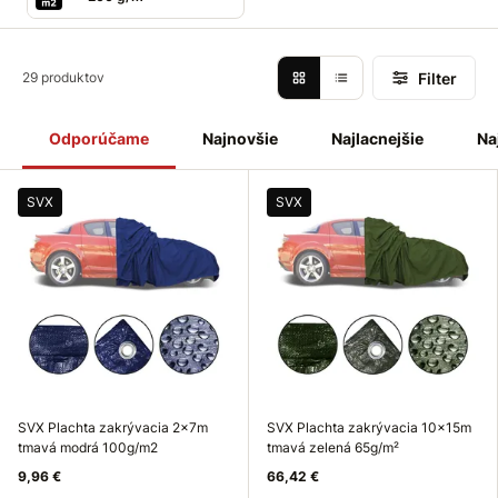
Filter
29 produktov
Odporúčame
Najnovšie
Najlacnejšie
Na
SVX
SVX
SVX Plachta zakrývacia 2x7m
SVX Plachta zakrývacia 10x15m
tmavá modrá 100g/m2
tmavá zelená 65g/m²
9,96 €
66,42 €