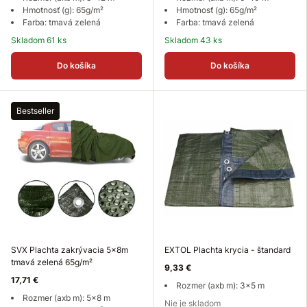
Hmotnosť (g): 65g/m²
Hmotnosť (g): 65g/m²
Farba: tmavá zelená
Farba: tmavá zelená
Skladom 61 ks
Skladom 43 ks
Do košíka
Do košíka
Bestseller
SVX Plachta zakrývacia 5x8m
EXTOL Plachta krycia - štandard
tmavá zelená 65g/m²
9,33 €
17,71 €
Rozmer (axb m): 3x5 m
Rozmer (axb m): 5x8 m
Nie je skladom