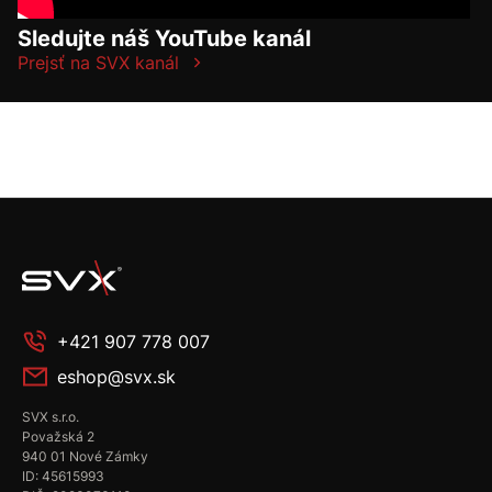
Sledujte náš YouTube kanál
Prejsť na SVX kanál
+421 907 778 007
eshop@svx.sk
SVX s.r.o.
Považská 2
940 01 Nové Zámky
ID: 45615993