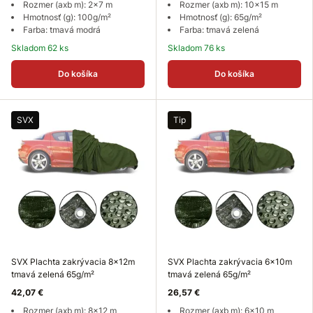
Rozmer (axb m): 2x7 m
Rozmer (axb m): 10x15 m
Hmotnosť (g): 100g/m²
Hmotnosť (g): 65g/m²
Farba: tmavá modrá
Farba: tmavá zelená
Skladom 62 ks
Skladom 76 ks
Do košíka
Do košíka
SVX
Tip
SVX Plachta zakrývacia 8x12m
SVX Plachta zakrývacia 6x10m
tmavá zelená 65g/m²
tmavá zelená 65g/m²
42,07 €
26,57 €
Rozmer (axb m): 8x12 m
Rozmer (axb m): 6x10 m