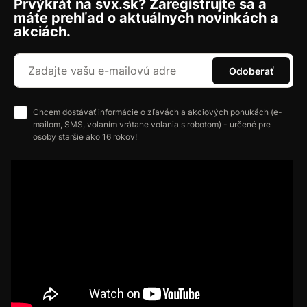
Prvýkrát na svx.sk? Zaregistrujte sa a
máte prehľad o aktuálnych novinkách a
akciách.
Odoberať
Chcem dostávať informácie o zľavách a akciových ponukách (e-
mailom, SMS, volaním vrátane volania s robotom) - určené pre
osoby staršie ako 16 rokov!