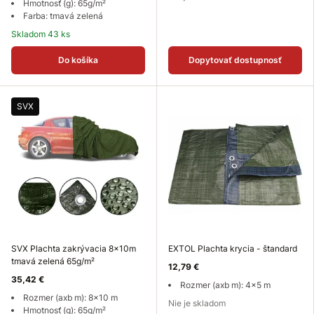
Hmotnosť (g): 65g/m²
Farba: tmavá zelená
Skladom 43 ks
Do košíka
Dopytovať dostupnosť
SVX
SVX Plachta zakrývacia 8x10m
EXTOL Plachta krycia - štandard
tmavá zelená 65g/m²
12,79 €
35,42 €
Rozmer (axb m): 4x5 m
Rozmer (axb m): 8x10 m
Nie je skladom
Hmotnosť (g): 65g/m²