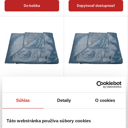
Do košíka
Dopytovať dostupnosť
EXTOL Plachta krycia
EXTOL Plachta krycia
45,15 €
146,05 €
Rozmer (axb m): 5x8 m
Rozmer (axb m): 10x15 m
Súhlas
Detaily
O cookies
Nie je skladom
Skladom 1 ks
Dopytovať dostupnosť
Do košíka
Táto webstránka používa súbory cookies