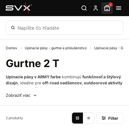
Preskočiť na hlavný obsah
0
Napíšte čo hľadáte
Domov
Upínacie pásy - gurtne a príslušenstvo
Upínacie pásy - Gur
Gurtne 2 T
Upínacie pásy v ARMY farbe
kombinujú
funkčnosť a štýlový
dizajn
, ideálne pre
off-road nadšencov, outdoorové aktivity
a vojenské využitie
. Vyznačujú sa
vysokou pevnosťou,
odolnosťou voči poveternostným vplyvom
a
spoľahlivým
Zobraziť viac
upevnením nákladu
. Dostupné v rôznych dĺžkach a
nosnostiach, spĺňajú normu
EN 12195-2
.​
Filter
2 produkty