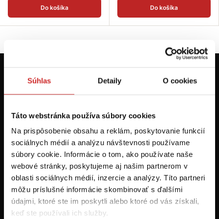
Do košíka
Do košíka
Prvýkrát na svx.sk? Zaregistrujte sa a
Súhlas
Detaily
O cookies
máte prehľad o aktuálnych novinkách a
akciách.
Táto webstránka používa súbory cookies
Odoberať
Na prispôsobenie obsahu a reklám, poskytovanie funkcií
sociálnych médií a analýzu návštevnosti používame
súbory cookie. Informácie o tom, ako používate naše
Chcem dostávať informácie o zľavách a akciových ponukách (e-
webové stránky, poskytujeme aj našim partnerom v
mailom, SMS, volaním vrátane volania s robotom) - určené pre
osoby staršie ako 16 rokov!
oblasti sociálnych médií, inzercie a analýzy. Títo partneri
môžu príslušné informácie skombinovať s ďalšími
údajmi, ktoré ste im poskytli alebo ktoré od vás získali,
keď ste používali ich služby.