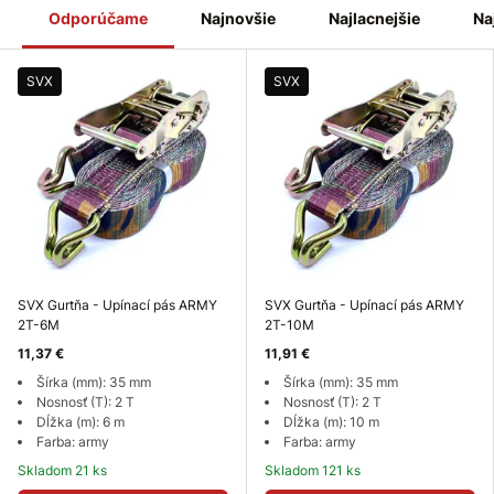
Odporúčame
Najnovšie
Najlacnejšie
Na
SVX
SVX
SVX Gurtňa - Upínací pás ARMY
SVX Gurtňa - Upínací pás ARMY
2T-6M
2T-10M
11,37 €
11,91 €
Šírka (mm): 35 mm
Šírka (mm): 35 mm
Nosnosť (T): 2 T
Nosnosť (T): 2 T
Dĺžka (m): 6 m
Dĺžka (m): 10 m
Farba: army
Farba: army
Skladom 21 ks
Skladom 121 ks