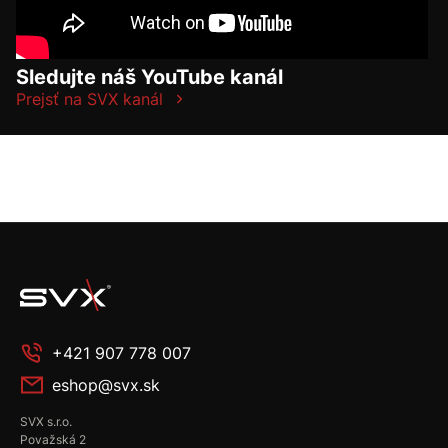
Sledujte náš YouTube kanál
Prejsť na SVX kanál
+421 907 778 007
eshop@svx.sk
SVX s.r.o.
Považská 2