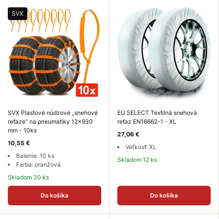
SVX
SVX Plastové núdzové „snehové
EU SELECT Textilná snehová
reťaze“ na pneumatiky 12×930
reťaz EN16662-1 - XL
mm - 10ks
27,06 €
10,55 €
Veľkosť: XL
Balenie: 10 ks
Skladom 12 ks
Farba: oranžová
Skladom 30 ks
Do košíka
Do košíka