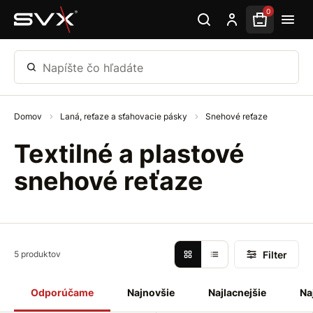
Preskočiť na hlavný obsah
0
Napíšte čo hľadáte
Domov
Laná, reťaze a sťahovacie pásky
Snehové reťaze
Textilné a plastové
snehové reťaze
Filter
5 produktov
Odporúčame
Najnovšie
Najlacnejšie
Na