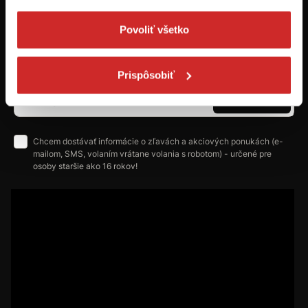
Povoliť všetko
Prvýkrát na svx.sk? Zaregistrujte sa a
máte prehľad o aktuálnych novinkách a
akciách.
Prispôsobiť
Odoberať
Chcem dostávať informácie o zľavách a akciových ponukách (e-
mailom, SMS, volaním vrátane volania s robotom) - určené pre
osoby staršie ako 16 rokov!