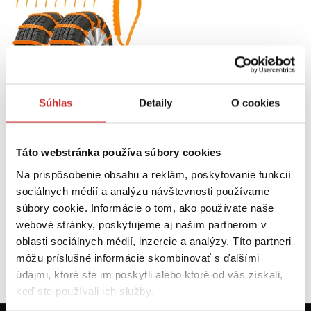
Súhlas
Detaily
O cookies
SVX Plastové núdzové „snehové
reťaze“ na pneumatiky 9×880 mm
- 10ks
Táto webstránka používa súbory cookies
8,66 €
Na prispôsobenie obsahu a reklám, poskytovanie funkcií
Balenie: 10 ks
sociálnych médií a analýzu návštevnosti používame
Farba: oranžová
súbory cookie. Informácie o tom, ako používate naše
Skladom 32 ks
webové stránky, poskytujeme aj našim partnerom v
Do košíka
oblasti sociálnych médií, inzercie a analýzy. Títo partneri
môžu príslušné informácie skombinovať s ďalšími
údajmi, ktoré ste im poskytli alebo ktoré od vás získali,
keď ste používali ich služby.