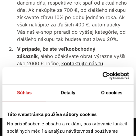
danému dňu, respektíve rok späť od aktuálneho
dňa. Ak nakúpite za 700 €, od ďalšieho nákupu
získavate zľavu 10% po dobu jedného roka. Ak
však nakúpite za ďalších 400 €, automaticky
Vás náš e-shop preradí do vyššej kategórie, od
ďalšieho nákupu tak budete mať zľavu 20%.
V prípade, že ste veľkoobchodný
zákazník,
alebo očakávate obrat výrazne vyšší
ako 2000 € ročne,
kontaktujte nás tu
.
Zľava 25% sa nevzťahuje na všetky kategórie a
Súhlas
Detaily
O cookies
Vašu maximálnu zľavu si môžete preveriť po
prihlásení sa v sekcii „ZĽAVY“.
Táto webstránka používa súbory cookies
Na prispôsobenie obsahu a reklám, poskytovanie funkcií
sociálnych médií a analýzu návštevnosti používame