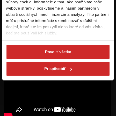
Prvýkrát na svx.sk? Zaregistrujte sa a
súbory cookie. Informácie o tom, ako používate naše
máte prehľad o aktuálnych novinkách a
webové stránky, poskytujeme aj našim partnerom v
akciách.
oblasti sociálnych médií, inzercie a analýzy. Títo partneri
môžu príslušné informácie skombinovať s ďalšími
Odoberať
údajmi, ktoré ste im poskytli alebo ktoré od vás získali,
keď ste používali ich služby.
Chcem dostávať informácie o zľavách a akciových ponukách (e-
mailom, SMS, volaním vrátane volania s robotom) - určené pre
osoby staršie ako 16 rokov!
Povoliť všetko
Prispôsobiť