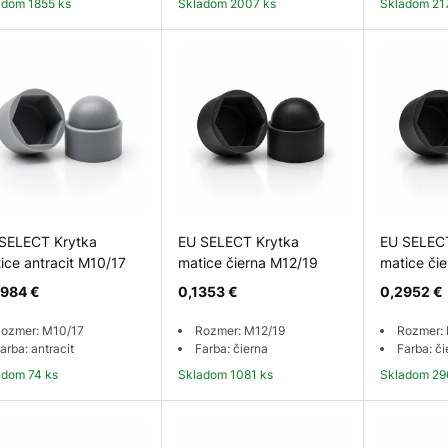
ladom 1855 ks
Skladom 2007 ks
Skladom 21
Do košíka
Do košíka
Do
SELECT Krytka
EU SELECT Krytka
EU SELEC
ice antracit M10/17
matice čierna M12/19
matice či
984 €
0,1353 €
0,2952 €
ozmer: M10/17
Rozmer: M12/19
Rozmer:
arba: antracit
Farba: čierna
Farba: či
ladom 74 ks
Skladom 1081 ks
Skladom 29
Do košíka
Do košíka
Do