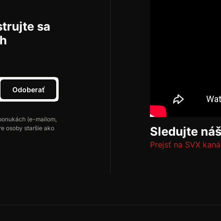
trujte sa
ch
Odoberať
ponukách (e-mailom,
re osoby staršie ako
Sledujte ná
Prejsť na SVX kaná