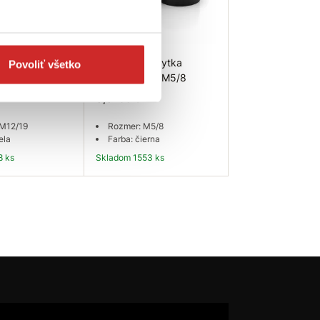
T Krytka
EU SELECT Krytka
Povoliť všetko
ela M12/19
matice čierna M5/8
0,0738 €
 M12/19
Rozmer: M5/8
ela
Farba: čierna
8 ks
Skladom 1553 ks
 košíka
Do košíka