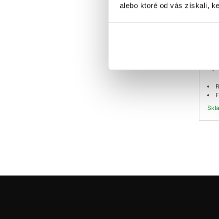
alebo ktoré od vás získali, ke
EU 
mat
0,1
R
F
Sk