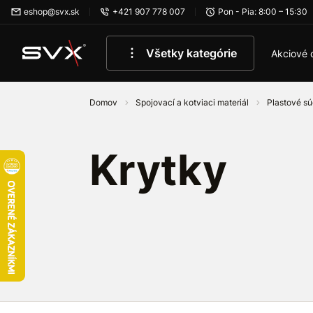
Preskočiť na hlavný obsah
eshop@svx.sk
+421 907 778 007
Pon - Pia: 8:00 – 15:30
Všetky kategórie
Akciové 
Domov
Spojovací a kotviaci materiál
Plastové s
Krytky