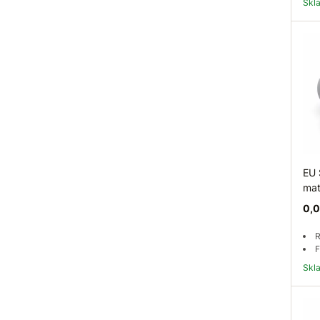
Sk
EU 
mat
0,0
R
F
Sk