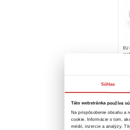
EU 
mat
0,1
R
F
Súhlas
Sk
Táto webstránka používa sú
Na prispôsobenie obsahu a r
cookie. Informácie o tom, ak
médií, inzercie a analýzy. Tí