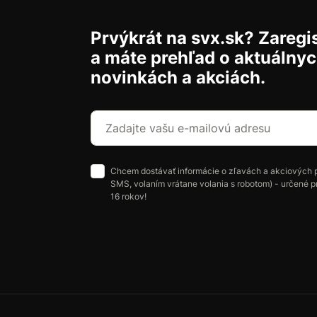
Prvýkrát na svx.sk? Zaregis
a máte prehľad o aktuálny
novinkách a akciách.
Chcem dostávať informácie o zľavách a akciových 
SMS, volaním vrátane volania s robotom) - určené p
16 rokov!