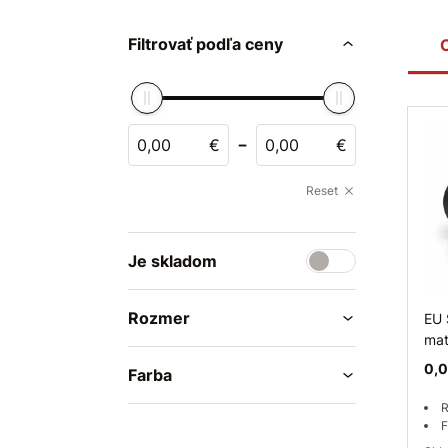
Filtrovať podľa ceny
-
€
€
Reset
Je skladom
Rozmer
EU 
mat
0,0
Farba
R
F