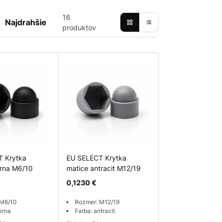
16
Najdrahšie
produktov
T Krytka
EU SELECT Krytka
erna M6/10
matice antracit M12/19
0,1230 €
 M6/10
Rozmer: M12/19
erna
Farba: antracit