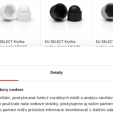
SELECT Krytka
EU SELECT Krytka
EU SELEC
ice biela M10/17
matice čierna M14/21
matice an
230 €
0,1722 €
0,0984 €
ozmer: M10/17
Rozmer: M14/21
Rozmer:
arba: Biela
Farba: čierna
Farba: an
Detaily
ladom 148 ks
Skladom 303 ks
Skladom 10
Do košíka
Do košíka
Do
bory cookies
eklám, poskytovanie funkcií sociálnych médií a analýzu návšte
o používate naše webové stránky, poskytujeme aj našim partner
to partneri môžu príslušné informácie skombinovať s ďalšími údaj