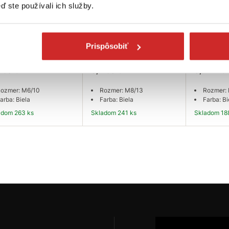
ď ste používali ich služby.
SELECT Krytka
EU SELECT Krytka
EU SELEC
Prispôsobiť
ice biela M6/10
matice biela M8/13
matice bi
230 €
0,1230 €
0,2214 €
ozmer: M6/10
Rozmer: M8/13
Rozmer:
arba: Biela
Farba: Biela
Farba: Bi
ladom 263 ks
Skladom 241 ks
Skladom 18
Do košíka
Do košíka
Do