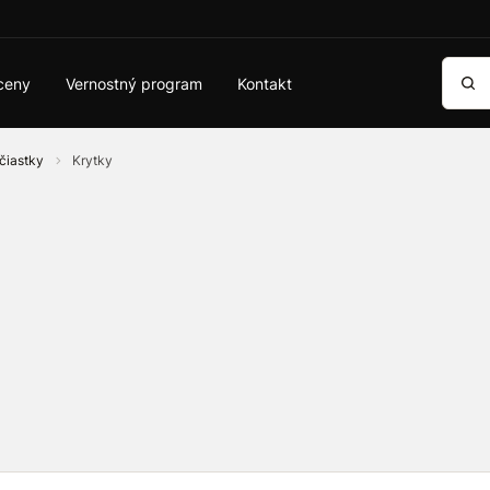
Vyhľa
ceny
Vernostný program
Kontakt
účiastky
Krytky