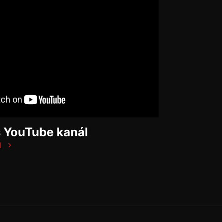
š YouTube kanál
l