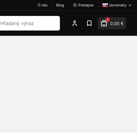
O nás
Blog
Predajne
slovensky
dať
0
0,00 €