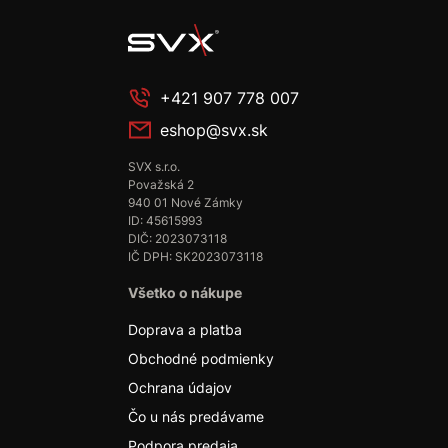
+421 907 778 007
eshop@svx.sk
SVX s.r.o.
Považská 2
940 01 Nové Zámky
ID: 45615993
DIČ: 2023073118
IČ DPH: SK2023073118
Všetko o nákupe
Doprava a platba
Obchodné podmienky
Ochrana údajov
Čo u nás predávame
Podpora predaja