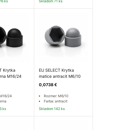
76 ks
Skladom 71 ks
 košíka
Do košíka
T Krytka
EU SELECT Krytka
erna M16/24
matice antracit M6/10
0,0738 €
 M16/24
Rozmer: M6/10
erna
Farba: antracit
6 ks
Skladom 142 ks
 košíka
Do košíka