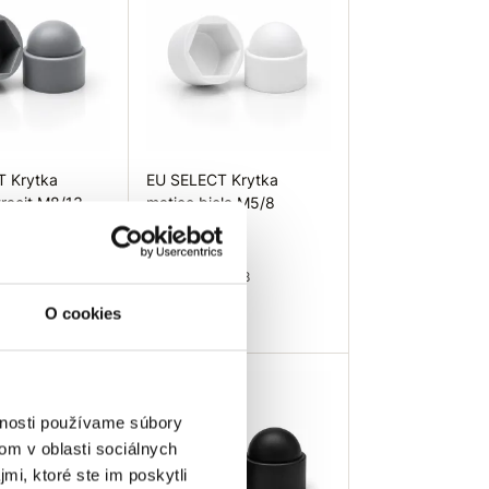
T Krytka
EU SELECT Krytka
tracit M8/13
matice biela M5/8
0,0984 €
 M8/13
Rozmer: M5/8
tracit
Farba: Biela
O cookies
1 ks
Skladom 307 ks
 košíka
Do košíka
vnosti používame súbory
om v oblasti sociálnych
mi, ktoré ste im poskytli