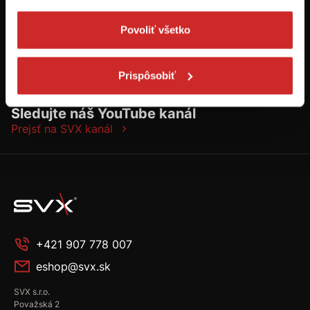
Povoliť všetko
Prispôsobiť
Sledujte náš YouTube kanál
Prejsť na SVX kanál
+421 907 778 007
eshop@svx.sk
SVX s.r.o.
Považská 2