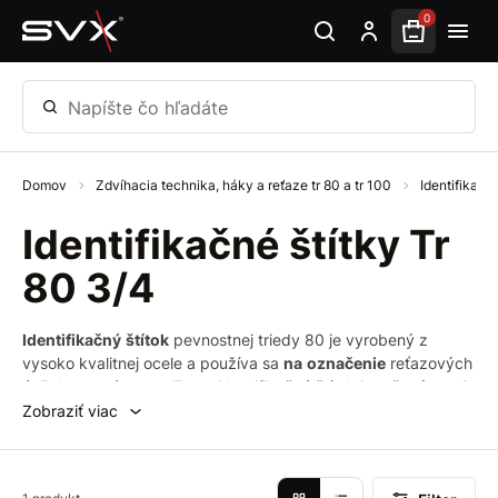
Preskočiť na hlavný obsah
0
Napíšte čo hľadáte
Domov
Zdvíhacia technika, háky a reťaze tr 80 a tr 100
Identifikačné
Identifikačné štítky Tr
80 3/4
Identifikačný
štítok
pevnostnej triedy 80 je vyrobený z
vysoko kvalitnej ocele a používa sa
na
označenie
reťazových
úväzkov a závesov. Tento identifikačný štítok je určený pre 3
a 4 závesy.
Zobraziť viac