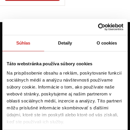
Prvýkrát na svx.sk? Zaregistrujte sa a
Súhlas
Detaily
O cookies
máte prehľad o aktuálnych novinkách a
akciách.
Táto webstránka používa súbory cookies
Odoberať
Na prispôsobenie obsahu a reklám, poskytovanie funkcií
sociálnych médií a analýzu návštevnosti používame
Chcem dostávať informácie o zľavách a akciových ponukách (e-
súbory cookie. Informácie o tom, ako používate naše
mailom, SMS, volaním vrátane volania s robotom) - určené pre
webové stránky, poskytujeme aj našim partnerom v
osoby staršie ako 16 rokov!
oblasti sociálnych médií, inzercie a analýzy. Títo partneri
môžu príslušné informácie skombinovať s ďalšími
údajmi, ktoré ste im poskytli alebo ktoré od vás získali,
keď ste používali ich služby.