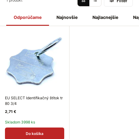
Filter
1 produkt
Odporúčame
Najnovšie
Najlacnejšie
Na
EU SELECT Identifikačný štítok tr
80 3/4
2,71 €
Skladom 3998 ks
Do košíka