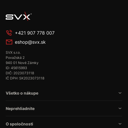
+421 907 778 007
eshop@svx.sk
SVX s.r.o.
Považská 2
940 01 Nové Zámky
ID: 45615993
DIČ: 2023073118
IČ DPH: SK2023073118
Všetko o nákupe
Neprehliadnite
O spoločnosti