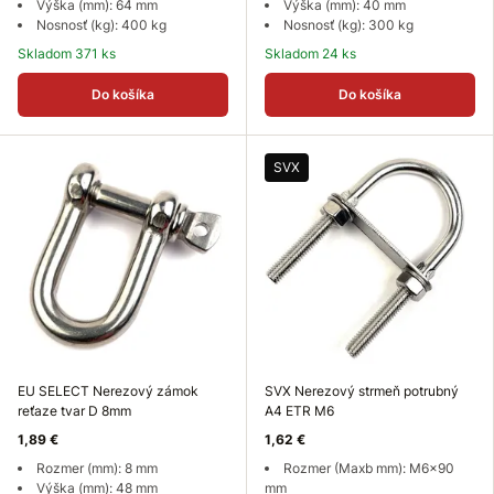
Výška (mm): 64 mm
Výška (mm): 40 mm
Nosnosť (kg): 400 kg
Nosnosť (kg): 300 kg
Skladom 371 ks
Skladom 24 ks
Do košíka
Do košíka
SVX
EU SELECT Nerezový zámok
SVX Nerezový strmeň potrubný
reťaze tvar D 8mm
A4 ETR M6
1,89 €
1,62 €
Rozmer (mm): 8 mm
Rozmer (Maxb mm): M6x90
Výška (mm): 48 mm
mm