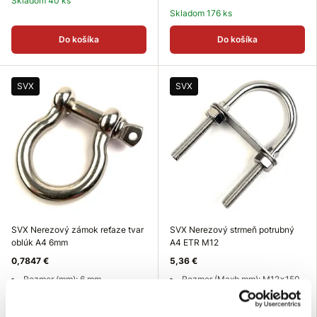
Skladom 40 ks
Skladom 176 ks
Do košíka
Do košíka
SVX
SVX
SVX Nerezový zámok reťaze tvar
SVX Nerezový strmeň potrubný
oblúk A4 6mm
A4 ETR M12
0,7847 €
5,36 €
Rozmer (mm): 6 mm
Rozmer (Maxb mm): M12x150
Výška (mm): 24 mm
mm
Nosnosť (kg): 100 kg
Skladom 37 ks