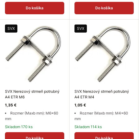
Do košíka
Do košíka
SVX
SVX
SVX Nerezový strmeň potrubný
SVX Nerezový strmeň potrubný
A4 ETR M6
A4 ETR M4
1,35 €
1,05 €
Rozmer (Maxb mm): M6x60
Rozmer (Maxb mm): M4x60
mm
mm
Skladom 170 ks
Skladom 114 ks
Do košíka
Do košíka