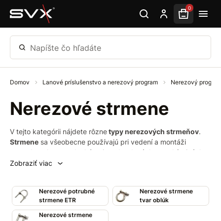
Preskočiť na hlavný obsah
0
Napíšte čo hľadáte
Domov
Lanové príslušenstvo a nerezový program
Nerezový progra
Nerezové strmene
V tejto kategórii nájdete rôzne
typy nerezových strmeňov
.
Strmene
sa všeobecne používajú pri vedení a montáži
rozvodov plynu, vody, kúrenia, odpadových potrubí a iných
trubiek z rôznych materiálov.
Zobraziť viac
Nerezové potrubné
Nerezové strmene
strmene ETR
tvar oblúk
Nerezové strmene