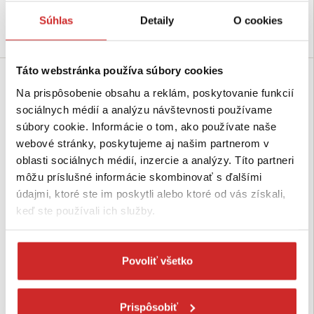
Skladom 24 ks
Súhlas
Detaily
O cookies
Do košíka
Do košíka
Táto webstránka používa súbory cookies
SVX
Na prispôsobenie obsahu a reklám, poskytovanie funkcií
sociálnych médií a analýzu návštevnosti používame
súbory cookie. Informácie o tom, ako používate naše
webové stránky, poskytujeme aj našim partnerom v
oblasti sociálnych médií, inzercie a analýzy. Títo partneri
môžu príslušné informácie skombinovať s ďalšími
údajmi, ktoré ste im poskytli alebo ktoré od vás získali,
keď ste používali ich služby.
EU SELECT Nerezový strmeň
SVX Nerezový zámok reťaze tvar
potrubný ETR A4 M6
oblúk A4 12mm
2,44 €
3,38 €
Povoliť všetko
Rozmer (Maxb mm): M6x90
Rozmer (mm): 12 mm
mm
Výška (mm): 48 mm
Nosnosť (kg): 500 kg
Skladom 19 ks
Prispôsobiť
Skladom 47 ks