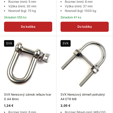
Rozmer (mm): 5 mm
Rozmer (mm): 6 mm
Výška (mm): 30 mm
Výška (mm): 37 mm
Nosnosť (kg): 70 kg
Nosnosť (kg): 1000 kg
Skladom 555 ks
Skladom 41 ks
Do košíka
Do košíka
SVX
SVX
SVX Nerezový zámok reťaze tvar
SVX Nerezový strmeň potrubný
D A4 8mm
A4 ETR M8
1,24 €
2,05 €
Rozmer (mm): 8 mm
Rozmer (Maxb mm): M8x100