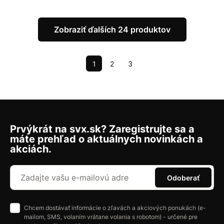
Zobraziť ďalších 24 produktov
1
2
3
Prvýkrát na svx.sk? Zaregistrujte sa a
máte prehľad o aktuálnych novinkách a
akciách.
Odoberať
Chcem dostávať informácie o zľavách a akciových ponukách (e-
mailom, SMS, volaním vrátane volania s robotom) - určené pre