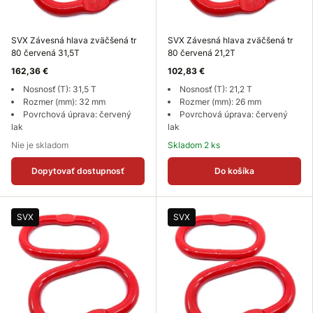
SVX Závesná hlava zväčšená tr
SVX Závesná hlava zväčšená tr
80 červená 31,5T
80 červená 21,2T
162,36 €
102,83 €
Nosnosť (T): 31,5 T
Nosnosť (T): 21,2 T
Rozmer (mm): 32 mm
Rozmer (mm): 26 mm
Povrchová úprava: červený
Povrchová úprava: červený
lak
lak
Nie je skladom
Skladom 2 ks
Dopytovať dostupnosť
Do košíka
SVX
SVX