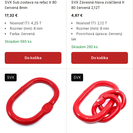
SVX Sub zostava na reťaz tr 80
SVX Závesná hlava zväčšená tr
červená 8mm
80 červená 2,12T
17,32 €
4,87 €
Nosnosť (T): 4,25 T
Nosnosť (T): 2,12 T
Rozmer (mm): 8 mm
Rozmer (mm): 8 mm
Farba: červená
Povrchová úprava: červený
lak
Skladom 593 ks
Skladom 292 ks
Do košíka
Do košíka
SVX
SVX