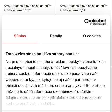
SVX Závesná hlava so sploštením
SVX Závesná hlava so sploštením
tr 80 červená 12,8T
tr 80 červená 5,2T
41,94 €
9,47 €
Nosnosť (T): 12,8 T
Nosnosť (T): 5,2 T
Rozmer (axb mm): 275x140
Rozmer (axb mm): 160x90 mm
mm
Povrchová úprava: červený
Súhlas
Detaily
O cookies
Povrchová úprava: červený
lak
lak
Skladom 482 ks
Skladom 43 ks
Táto webstránka používa súbory cookies
Do košíka
Do košíka
Na prispôsobenie obsahu a reklám, poskytovanie funkcií
sociálnych médií a analýzu návštevnosti používame
súbory cookie. Informácie o tom, ako používate naše
SVX
SVX
webové stránky, poskytujeme aj našim partnerom v
oblasti sociálnych médií, inzercie a analýzy. Títo partneri
môžu príslušné informácie skombinovať s ďalšími
údajmi, ktoré ste im poskytli alebo ktoré od vás získali,
keď ste používali ich služby.