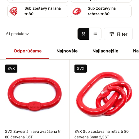
Sub zostavy na laná
Sub zostavy na
tr 80
reťaze tr 80
Filter
61 produktov
Odporúčame
Najnovšie
Najlacnejšie
Na
SVX
SVX
SVX Závesná hlava zväčšená tr
SVX Sub zostava na reťaz tr 80
80 červená 1,6T
červená 6mm 2,36T