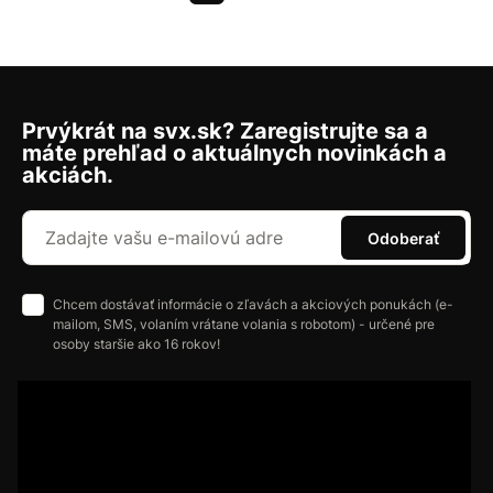
Prvýkrát na svx.sk? Zaregistrujte sa a
máte prehľad o aktuálnych novinkách a
akciách.
Odoberať
Chcem dostávať informácie o zľavách a akciových ponukách (e-
mailom, SMS, volaním vrátane volania s robotom) - určené pre
osoby staršie ako 16 rokov!