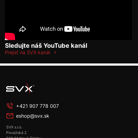
Sledujte náš YouTube kanál
Prejsť na SVX kanál
+421 907 778 007
eshop@svx.sk
SVX s.r.o.
Považská 2