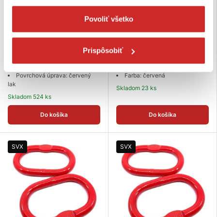
Povoliť všetko
SVX Závesná hlava so sploštením
SVX Sub zostava na lano tr 80
tr 80 červená 3,2T
červená 18mm
7,31 €
14,88 €
Prispôsobiť
Nosnosť (T): 3,2 T
Nosnosť (T): 2,5 T
Rozmer (axb mm): 160x90 mm
Rozmer (mm): 18 mm
Povrchová úprava: červený
Farba: červená
lak
Skladom 23 ks
Skladom 524 ks
Do košíka
Do košíka
SVX
SVX