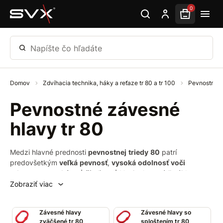
Preskočiť na hlavný obsah
0
Napíšte čo hľadáte
Domov
Zdvíhacia technika, háky a reťaze tr 80 a tr 100
Pevnostná t
Pevnostné závesné
hlavy tr 80
Medzi hlavné prednosti
pevnostnej
triedy
80
patrí
predovšetkým
veľká
pevnosť
,
vysoká
odolnosť
voči
oderom
a
vysoká
zaťažiteľnosť
. V tejto kategórii nájdete
široký výber
závesných
hláv
, ktoré sú vyrobené práve z tejto
Zobraziť viac
pevnosti triedy. Ponúkame vám závesné hlavy ako
na
reťaze
,
tak aj na
textilné
pásy
.
Závesné hlavy
Závesné hlavy so
zväčšené tr 80
sploštením tr 80