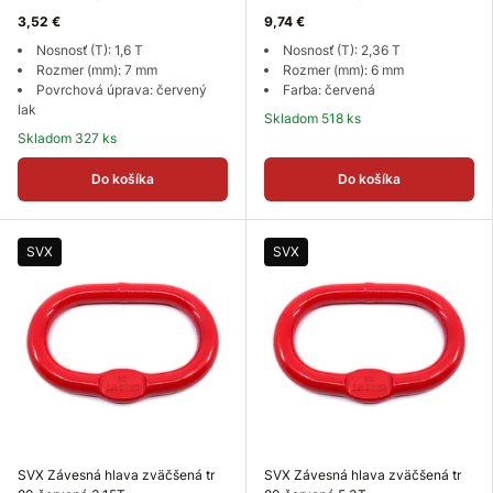
3,52 €
9,74 €
Nosnosť (T): 1,6 T
Nosnosť (T): 2,36 T
Rozmer (mm): 7 mm
Rozmer (mm): 6 mm
Povrchová úprava: červený
Farba: červená
lak
Skladom 518 ks
Skladom 327 ks
Do košíka
Do košíka
SVX
SVX
SVX Závesná hlava zväčšená tr
SVX Závesná hlava zväčšená tr