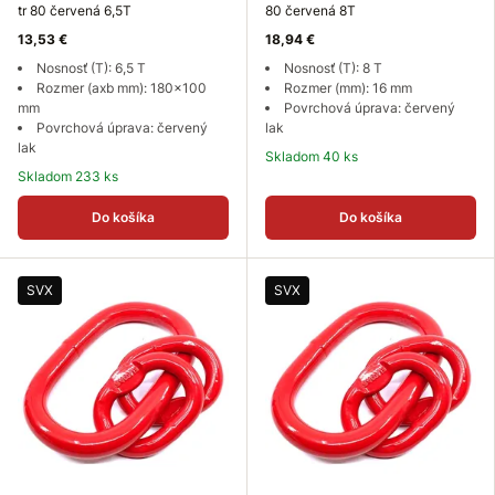
tr 80 červená 6,5T
80 červená 8T
13,53 €
18,94 €
Nosnosť (T): 6,5 T
Nosnosť (T): 8 T
Rozmer (axb mm): 180x100
Rozmer (mm): 16 mm
mm
Povrchová úprava: červený
Povrchová úprava: červený
lak
lak
Skladom 40 ks
Skladom 233 ks
Do košíka
Do košíka
SVX
SVX