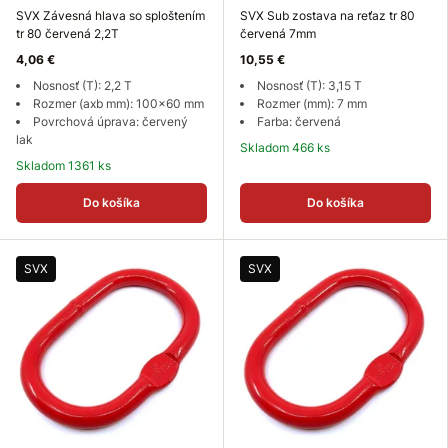
SVX Závesná hlava so sploštením
SVX Sub zostava na reťaz tr 80
tr 80 červená 2,2T
červená 7mm
4,06 €
10,55 €
Nosnosť (T): 2,2 T
Nosnosť (T): 3,15 T
Rozmer (axb mm): 100x60 mm
Rozmer (mm): 7 mm
Povrchová úprava: červený
Farba: červená
lak
Skladom 466 ks
Skladom 1361 ks
Do košíka
Do košíka
SVX
SVX