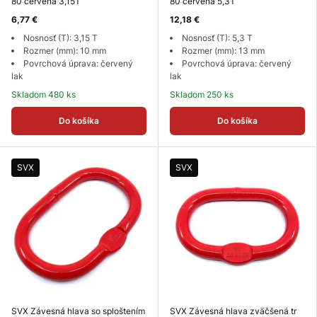
80 červená 3,15T
80 červená 5,3T
6,77 €
12,18 €
Nosnosť (T): 3,15 T
Nosnosť (T): 5,3 T
Rozmer (mm): 10 mm
Rozmer (mm): 13 mm
Povrchová úprava: červený
Povrchová úprava: červený
lak
lak
Skladom 480 ks
Skladom 250 ks
Do košíka
Do košíka
SVX
SVX
SVX Závesná hlava so sploštením
SVX Závesná hlava zväčšená tr