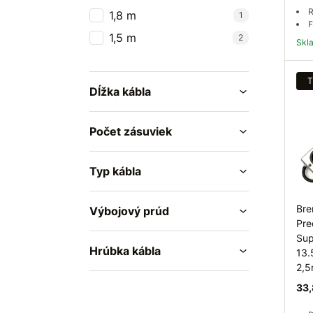
R
1,8 m
1
F
1,5 m
2
Sk
T
Dĺžka kábla
Počet zásuviek
Typ kábla
Bre
Výbojový prúd
Pre
Sup
Hrúbka kábla
13.
2,
33,