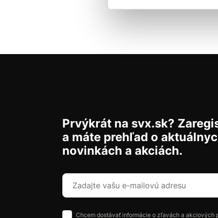
Prvýkrát na svx.sk? Zaregis
a máte prehľad o aktuálny
novinkách a akciách.
Chcem dostávať informácie o zľavách a akciových 