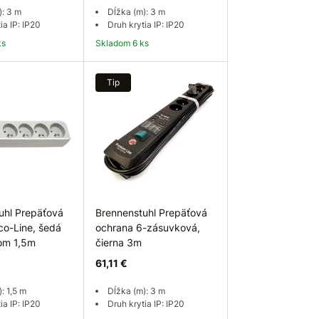
): 3 m
Dĺžka (m): 3 m
ia IP: IP20
Druh krytia IP: IP20
ks
Skladom 6 ks
 košíka
Do košíka
Tip
uhl Prepäťová
Brennenstuhl Prepäťová
co-Line, šedá
ochrana 6-zásuvková,
om 1,5m
čierna 3m
61,11 €
: 1,5 m
Dĺžka (m): 3 m
ia IP: IP20
Druh krytia IP: IP20