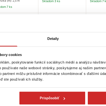
ĺžka (m): 2,5 m
Skladom 3 ks
Skladom 7 
ladom 7 ks
Do košíka
Do košíka
Do
ip
Tip
Tip
Detaily
bory cookies
eklám, poskytovanie funkcií sociálnych médií a analýzu návšte
nnenstuhl Prepäťová
Brennenstuhl Prepäťová
Brennenst
o používate naše webové stránky, poskytujeme aj našim partner
rana Office-Line 6
ochrana Office-Line 4
ochrana E
uvková čierna 3m
zásuvková čierna 1,8m
to partneri môžu príslušné informácie skombinovať s ďalšími údaj
18,41 €
ď ste používali ich služby.
25 €
59,87 €
Dĺžka (m)
Druh kryt
ĺžka (m): 3 m
Dĺžka (m): 1,8 m
ruh krytia IP: IP20
Druh krytia IP: IP20
Skladom 9 
Prispôsobiť
ladom 4 ks
Skladom 3 ks