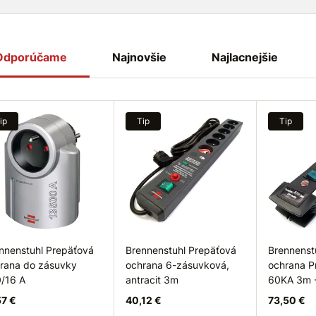
Odporúčame
Najnovšie
Najlacnejšie
ip
Tip
Tip
nnenstuhl Prepäťová
Brennenstuhl Prepäťová
Brennenst
rana do zásuvky
ochrana 6-zásuvková,
ochrana P
/16 A
antracit 3m
60KA 3m 
57 €
40,12 €
73,50 €