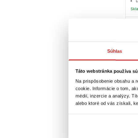
D
Sk
T
Súhlas
Táto webstránka používa sú
Na prispôsobenie obsahu a r
Bre
cookie. Informácie o tom, ak
och
zás
médií, inzercie a analýzy. Tí
alebo ktoré od vás získali, ke
74,
D
D
Sk