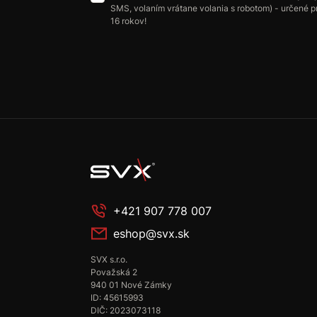
SMS, volaním vrátane volania s robotom) - určené p
16 rokov!
+421 907 778 007
eshop@svx.sk
SVX s.r.o.
Považská 2
940 01 Nové Zámky
ID: 45615993
DIČ: 2023073118