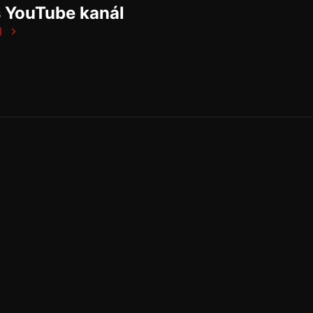
š YouTube kanál
l