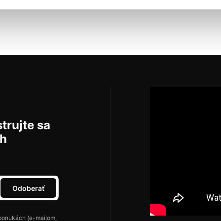
Do košíka
Do košíka
Do
trujte sa
ch
Odoberať
ponukách (e-mailom,