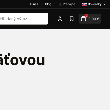
O nás
Blog
Predajne
slovensky
dať
0
0,00 €
äťovou