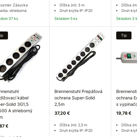
ozmer: Zásuvka
Dĺžka (m): 3 m
Dĺžka (m
arba: strieborná
Druh krytia IP: IP20
Druh kryt
ladom 37 ks
Skladom 5 ks
Skladom 3 
Do košíka
Do košíka
Do
ip
Tip
nnenstuhl
Brennenstuhl Prepäťová
Brennenst
dlžovací kábel
ochrana Super-Solid
ochrana E
er-Solid 3G1,5
2,5m
s vypínač
500 A strieborný
37,20 €
19,78 €
5m
Dĺžka (m): 2,5 m
Dĺžka (m)
87 €
Druh krytia IP: IP20
Druh kryt