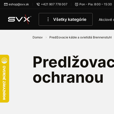
Preskočiť na hlavný obsah
eshop@svx.sk
+421 907 778 007
Pon - Pia: 8:00 – 15:30
Všetky kategórie
Akciové 
Domov
Predlžovacie káble a svietidlá Brennenstuhl
Predlžovac
ochranou