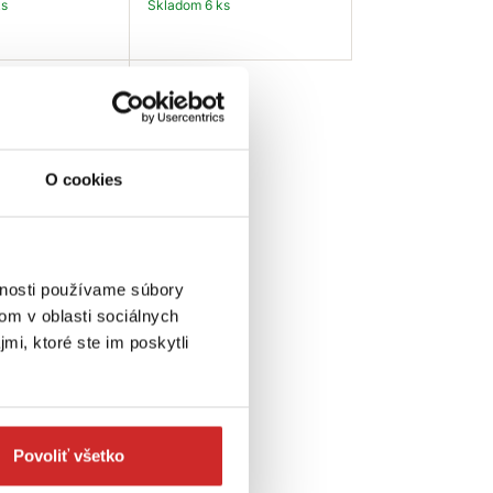
ks
Skladom 6 ks
 košíka
Do košíka
O cookies
vnosti používame súbory
uhl Prepäťová
om v oblasti sociálnych
co-line 1,5m
mi, ktoré ste im poskytli
: 1,5 m
ia IP: IP20
ks
Povoliť všetko