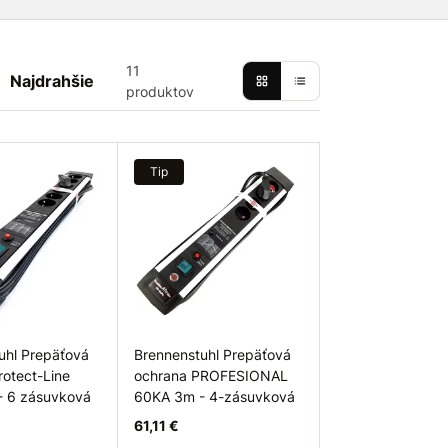
11
Najdrahšie
produktov
Tip
uhl Prepäťová
Brennenstuhl Prepäťová
rotect-Line
ochrana PROFESIONAL
- 6 zásuvková
60KA 3m - 4-zásuvková
61,11 €