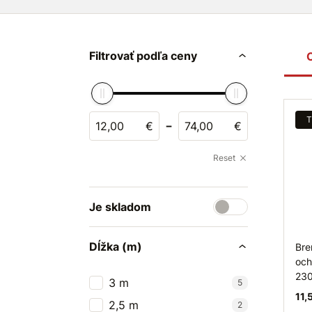
Filtrovať podľa ceny
T
-
€
€
Reset
Je skladom
Dĺžka (m)
Bre
och
230
3 m
5
11,
2,5 m
2