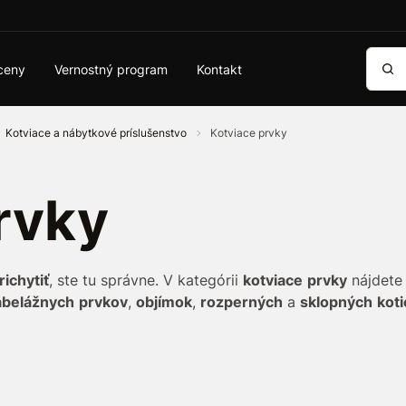
Vyhľa
ceny
Vernostný program
Kontakt
Kotviace a nábytkové príslušenstvo
Kotviace prvky
rvky
richytiť
, ste tu správne. V kategórii
kotviace
prvky
nájdete 
abelážnych
prvkov
,
objímok
,
rozperných
a
sklopných
koti