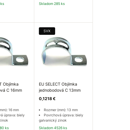
 ks
Skladom 285 ks
 košíka
Do košíka
SVX
T Objímka
EU SELECT Objímka
ová C 16mm
jednobodová C 13mm
0,1218 €
(mm): 16 mm
Rozmer (mm): 13 mm
á úprava: biely
Povrchová úprava: biely
zinok
galvanický zinok
80 ks
Skladom 4526 ks