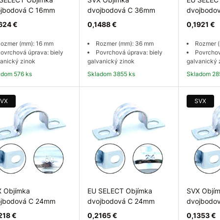
jbodová C 16mm
dvojbodová C 36mm
dvojbodo
624 €
0,1488 €
0,1921 €
ozmer (mm): 16 mm
Rozmer (mm): 36 mm
Rozmer 
ovrchová úprava: biely
Povrchová úprava: biely
Povrchov
anický zinok
galvanický zinok
galvanický 
ladom 576 ks
Skladom 3855 ks
Skladom 28
Do košíka
Do košíka
Do
VX
SVX
 Objímka
EU SELECT Objímka
SVX Objí
ojbodová C 24mm
dvojbodová C 24mm
dvojbodo
218 €
0,2165 €
0,1353 €