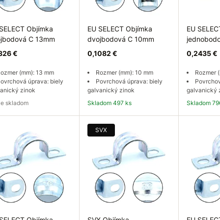
SELECT Objímka
EU SELECT Objímka
EU SELEC
jbodová C 13mm
dvojbodová C 10mm
jednobod
326 €
0,1082 €
0,2435 €
ozmer (mm): 13 mm
Rozmer (mm): 10 mm
Rozmer 
ovrchová úprava: biely
Povrchová úprava: biely
Povrchov
anický zinok
galvanický zinok
galvanický 
e je skladom
Skladom 497 ks
Skladom 79
pytovať dostupnosť
Do košíka
Do
SVX
SELECT Objímka
SVX Objímka
EU SELEC