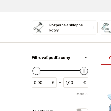
Rozperné a sklopné
kotvy
Filtrovať podľa ceny
-
€
€
Reset