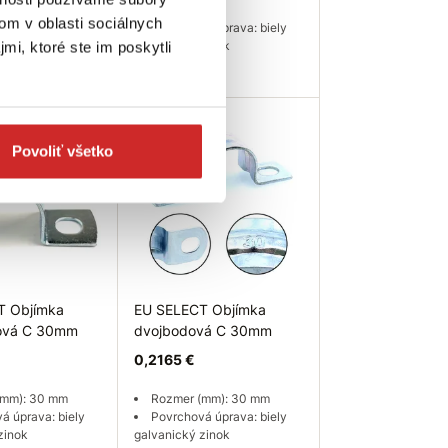
zinok
M5x100 mm
om v oblasti sociálnych
Povrchová úprava: biely
25 ks
galvanický zinok
mi, ktoré ste im poskytli
Skladom 228 ks
 košíka
Do košíka
Povoliť všetko
T Objímka
EU SELECT Objímka
ová C 30mm
dvojbodová C 30mm
0,2165 €
(mm): 30 mm
Rozmer (mm): 30 mm
á úprava: biely
Povrchová úprava: biely
zinok
galvanický zinok