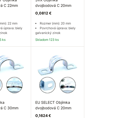
vá C 22mm
dvojbodová C 20mm
0,0812 €
(mm): 22 mm
Rozmer (mm): 20 mm
á úprava: biely
Povrchová úprava: biely
zinok
galvanický zinok
5 ks
Skladom 123 ks
 košíka
Do košíka
mka
EU SELECT Objímka
vá C 30mm
dvojbodová C 20mm
0,1624 €