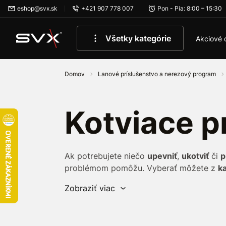
Preskočiť na hlavný obsah
eshop@svx.sk
+421 907 778 007
Pon - Pia: 8:00 – 15:30
Všetky kategórie
Akciové 
Domov
Lanové príslušenstvo a nerezový program
Kotviace p
Ak potrebujete niečo
upevniť
,
ukotviť
či
p
problémom pomôžu. Vyberať môžete z
k
Zobraziť viac