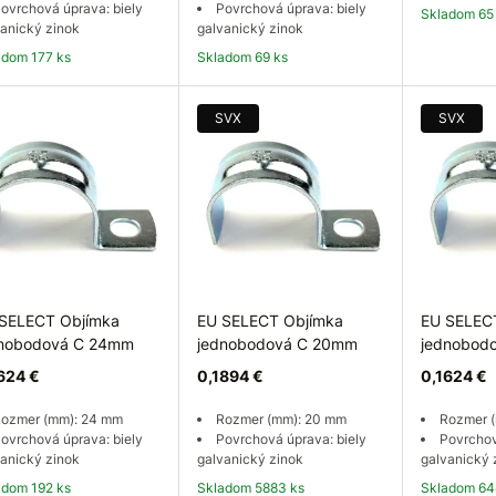
ovrchová úprava: biely
Povrchová úprava: biely
Skladom 65
anický zinok
galvanický zinok
ladom 177 ks
Skladom 69 ks
Do košíka
Do košíka
Do
SVX
SVX
SELECT Objímka
EU SELECT Objímka
EU SELEC
dnobodová C 24mm
jednobodová C 20mm
jednobod
624 €
0,1894 €
0,1624 €
ozmer (mm): 24 mm
Rozmer (mm): 20 mm
Rozmer 
ovrchová úprava: biely
Povrchová úprava: biely
Povrchov
anický zinok
galvanický zinok
galvanický 
ladom 192 ks
Skladom 5883 ks
Skladom 64