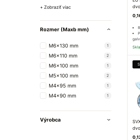
dvo
+ Zobraziť viac
0,1
R
Rozmer (Maxb mm)
P
galv
M6x130 mm
1
Sk
M6x110 mm
2
S
M6x100 mm
1
M5x100 mm
2
M4x95 mm
1
M4x90 mm
1
Výrobca
SVX
dv
0,1