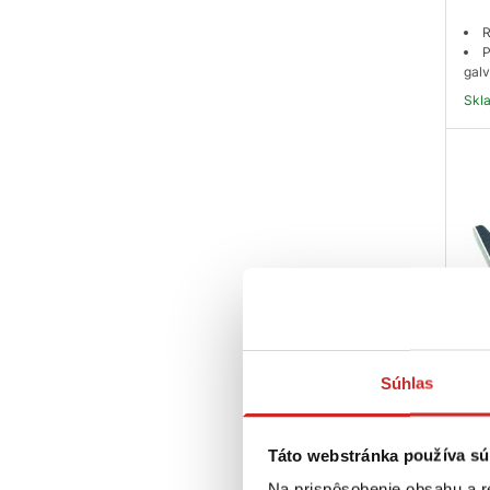
R
P
galv
Sk
EU 
Súhlas
roz
M4
0,3
Táto webstránka používa sú
R
Na prispôsobenie obsahu a r