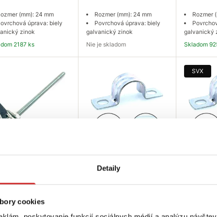
ozmer (mm): 24 mm
Rozmer (mm): 24 mm
Rozmer 
ovrchová úprava: biely
Povrchová úprava: biely
Povrchov
anický zinok
galvanický zinok
galvanický 
ladom 2187 ks
Nie je skladom
Skladom 92
Do košíka
Dopytovať dostupnosť
Do
SVX
SELECT Kotva
EU SELECT Objímka
SVX Objí
Detaily
perná s maticou
dvojbodová C 50 mm
dvojbodo
x90mm
0,2835 €
0,1624 €
247 €
bory cookies
Rozmer (mm): 50 mm
Rozmer 
Povrchová úprava: biely
Povrchov
ozmer (Maxb mm):
eklám, poskytovanie funkcií sociálnych médií a analýzu návšte