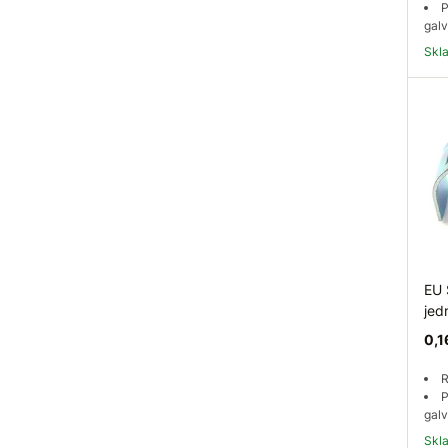
P
galv
Sk
EU 
je
0,1
R
P
galv
Sk