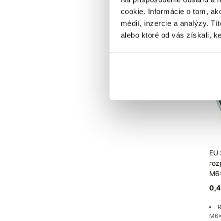
M4
cookie. Informácie o tom, ak
P
galv
médií, inzercie a analýzy. Tí
alebo ktoré od vás získali, ke
Sk
EU 
roz
M6
0,4
R
M6x