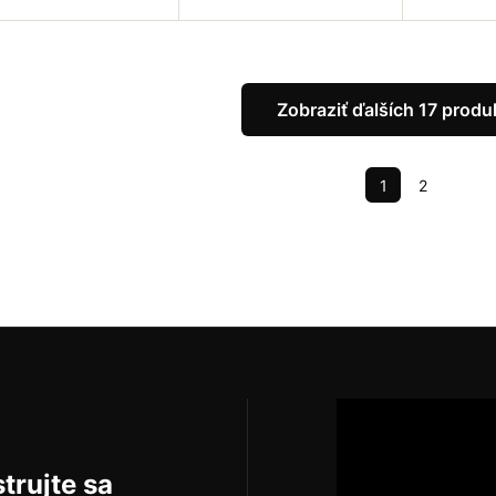
Do košíka
Do košíka
Do
Zobraziť ďalších 17 produ
1
2
trujte sa