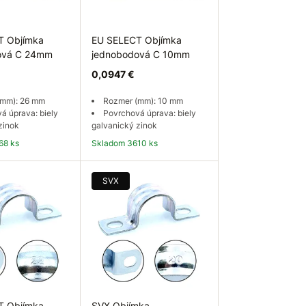
T Objímka
EU SELECT Objímka
ová C 24mm
jednobodová C 10mm
0,0947 €
(mm): 26 mm
Rozmer (mm): 10 mm
á úprava: biely
Povrchová úprava: biely
zinok
galvanický zinok
68 ks
Skladom 3610 ks
 košíka
Do košíka
SVX
T Objímka
SVX Objímka