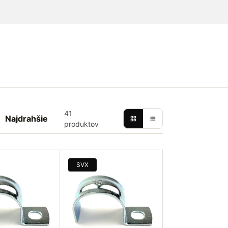
41
Najdrahšie
produktov
SVX