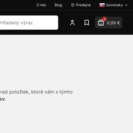
O nás
Blog
Predajne
slovensky
dať
0
0,00 €
rad položiek, ktoré vám s týmto
ev
.