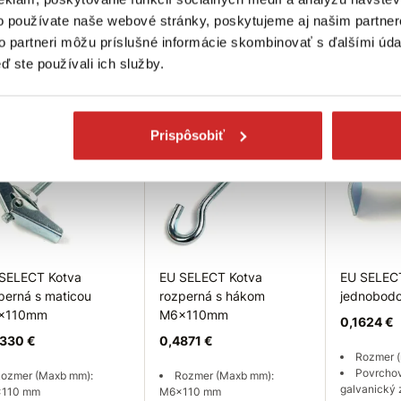
galvanický zinok
galvanický 
x90 mm
o používate naše webové stránky, poskytujeme aj našim partner
ovrchová úprava: biely
Skladom 104 ks
Skladom 65
anický zinok
to partneri môžu príslušné informácie skombinovať s ďalšími údaj
ď ste používali ich služby.
ladom 306 ks
Do košíka
Do košíka
Do
Prispôsobiť
SELECT Kotva
EU SELECT Kotva
EU SELEC
perná s maticou
rozperná s hákom
jednobod
x110mm
M6x110mm
0,1624 €
330 €
0,4871 €
Rozmer 
Povrchov
ozmer (Maxb mm):
Rozmer (Maxb mm):
galvanický 
110 mm
M6x110 mm