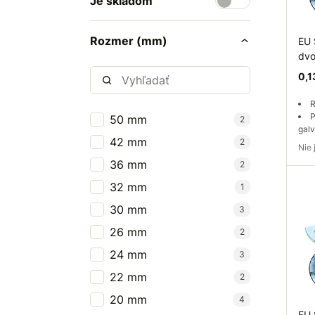
Je skladom
Rozmer (mm)
EU 
dvo
0,1
R
P
50 mm
2
galv
42 mm
2
Ni
36 mm
2
Do
32 mm
1
30 mm
3
26 mm
2
24 mm
3
22 mm
2
20 mm
4
EU 