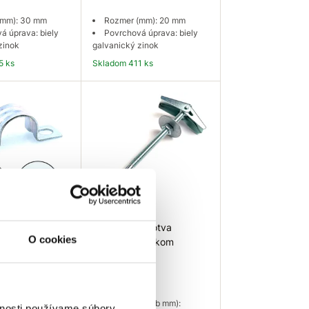
(mm): 30 mm
Rozmer (mm): 20 mm
á úprava: biely
Povrchová úprava: biely
zinok
galvanický zinok
5 ks
Skladom 411 ks
 košíka
Do košíka
mka
EU SELECT Kotva
O cookies
vá C 42mm
rozperná s hákom
M5x100mm
0,4059 €
(mm): 42 mm
á úprava: biely
Rozmer (Maxb mm):
vnosti používame súbory