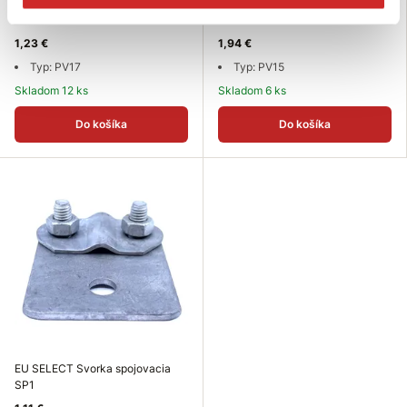
EU SELECT Podpera vedenia
EU SELECT Podpera vedenia
PV17
PV15 BR
1,23 €
1,94 €
Typ: PV17
Typ: PV15
Skladom 12 ks
Skladom 6 ks
Do košíka
Do košíka
EU SELECT Svorka spojovacia
SP1