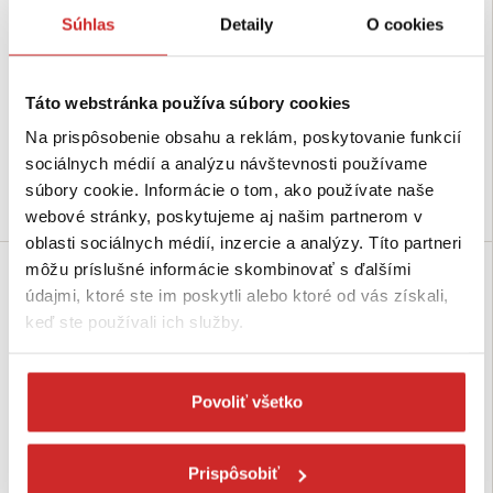
Súhlas
Detaily
O cookies
EU SELECT Podpera vedenia
EU SELECT Podpera vedenia
PV22
PV22
Táto webstránka používa súbory cookies
0,9220 €
1,92 €
Typ: PV22
Typ: PV22
Na prispôsobenie obsahu a reklám, poskytovanie funkcií
Skladom 49 ks
Skladom 42 ks
sociálnych médií a analýzu návštevnosti používame
súbory cookie. Informácie o tom, ako používate naše
Do košíka
Do košíka
webové stránky, poskytujeme aj našim partnerom v
oblasti sociálnych médií, inzercie a analýzy. Títo partneri
môžu príslušné informácie skombinovať s ďalšími
údajmi, ktoré ste im poskytli alebo ktoré od vás získali,
keď ste používali ich služby.
Povoliť všetko
Prispôsobiť