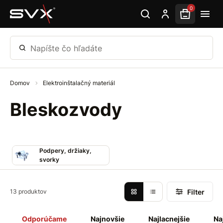
Preskočiť na hlavný obsah
0
Napíšte čo hľadáte
Domov
Elektroinštalačný materiál
Bleskozvody
Podpery, držiaky,
svorky
Filter
13 produktov
Odporúčame
Najnovšie
Najlacnejšie
Na