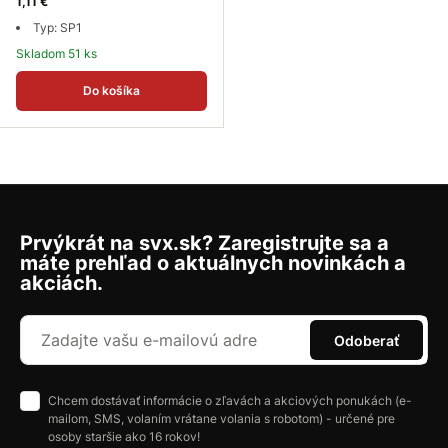
1,11 €
Typ: SP1
Skladom 51 ks
Do košíka
Prvýkrát na svx.sk? Zaregistrujte sa a
máte prehľad o aktuálnych novinkách a
akciách.
Odoberať
Chcem dostávať informácie o zľavách a akciových ponukách (e-
mailom, SMS, volaním vrátane volania s robotom) - určené pre
osoby staršie ako 16 rokov!