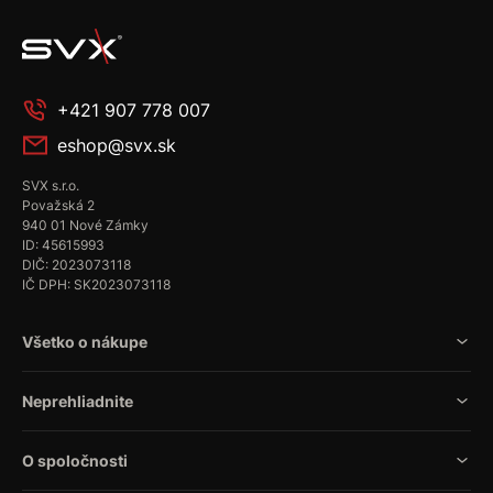
+421 907 778 007
eshop@svx.sk
SVX s.r.o.
Považská 2
940 01 Nové Zámky
ID: 45615993
DIČ: 2023073118
IČ DPH: SK2023073118
Všetko o nákupe
Neprehliadnite
O spoločnosti