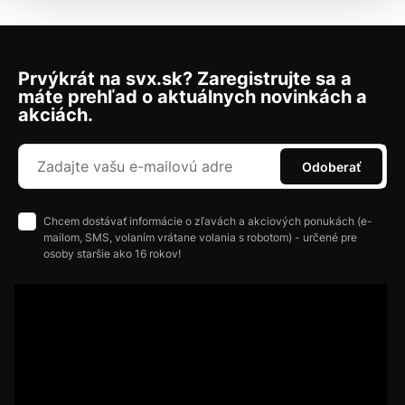
Prvýkrát na svx.sk? Zaregistrujte sa a
máte prehľad o aktuálnych novinkách a
akciách.
Odoberať
Chcem dostávať informácie o zľavách a akciových ponukách (e-
mailom, SMS, volaním vrátane volania s robotom) - určené pre
osoby staršie ako 16 rokov!