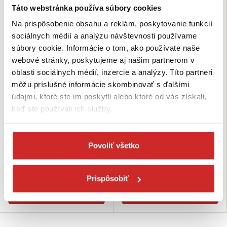
Táto webstránka používa súbory cookies
SVX
SVX
Na prispôsobenie obsahu a reklám, poskytovanie funkcií
sociálnych médií a analýzu návštevnosti používame
súbory cookie. Informácie o tom, ako používate naše
webové stránky, poskytujeme aj našim partnerom v
oblasti sociálnych médií, inzercie a analýzy. Títo partneri
môžu príslušné informácie skombinovať s ďalšími
údajmi, ktoré ste im poskytli alebo ktoré od vás získali,
keď ste používali ich služby.
SVX Textilný záves OKO-HÁK
SVX Textilný záves OKO-HÁK
3000 kg, 1,5 m
3000 kg, 1 m
65,19 €
61,49 €
Povoliť všetko
Dĺžka (m): 1,5 m
Dĺžka (m): 1 m
Nosnosť (kg): 3000 kg
Nosnosť (kg): 3000 kg
Skladom 9 ks
Skladom 10 ks
Prispôsobiť
Do košíka
Do košíka