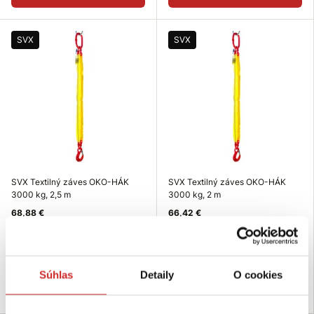
SVX
SVX
SVX Textilný záves OKO-HÁK
SVX Textilný záves OKO-HÁK
3000 kg, 2,5 m
3000 kg, 2 m
68,88 €
66,42 €
Dĺžka (m): 2,5 m
Dĺžka (m): 2 m
Nosnosť (kg): 3000 kg
Nosnosť (kg): 3000 kg
Skladom 10 ks
Skladom 10 ks
Súhlas
Detaily
O cookies
Do košíka
Do košíka