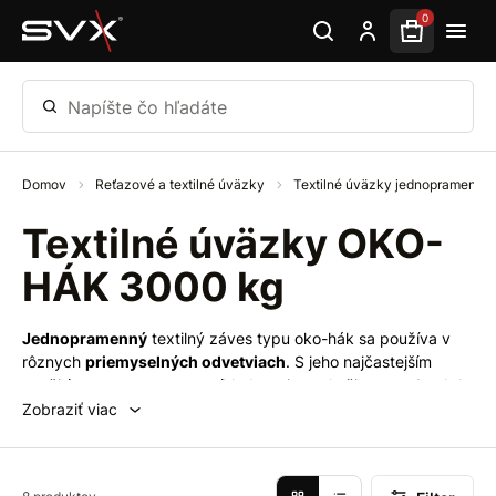
Preskočiť na hlavný obsah
0
Napíšte čo hľadáte
Domov
Reťazové a textilné úväzky
Textilné úväzky jednopramenné
Textilné úväzky OKO-
HÁK 3000 kg
Jednopramenný
textilný záves typu oko-hák sa používa v
rôznych
priemyselných odvetviach
. S jeho najčastejším
využitím sa stretneme napríklad v priemysle či na
stavbe
, kde
slúži na
zdvíhanie bremien
, na
ťažké kotvenie
či vyťahovanie
Zobraziť viac
takmer čohokoľvek, samozrejme
podľa nosnosti
jednotlivých
textilných závesov.
Výhodou
tohto závesu je jeho
nízka váha
a
ľahká manipulácia
pri používaní. Záves obsahuje