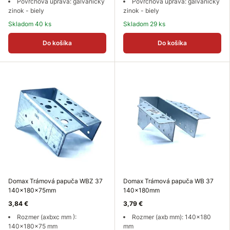
Povrchová úprava: galvanický
Povrchová úprava: galvanický
zinok - biely
zinok - biely
Skladom 40 ks
Skladom 29 ks
Do košíka
Do košíka
Domax Trámová papuča WBZ 37
Domax Trámová papuča WB 37
140x180x75mm
140x180mm
3,84 €
3,79 €
Rozmer (axbxc mm ):
Rozmer (axb mm): 140x180
140x180x75 mm
mm