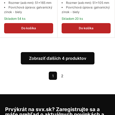
Rozmer (axb mm): 51x165 mm
Rozmer (axb mm): 51x105 mm
Povrchová úprava: galvanický
Povrchová úprava: galvanický
zinok - biely
zinok - biely
Skladom 54 ks
Skladom 20 ks
Do košíka
Do košíka
Zobraziť ďalších 4 produktov
1
2
Prvýkrát na svx.sk? Zaregistrujte sa a
máte prehľad o aktuálnych novinkách a