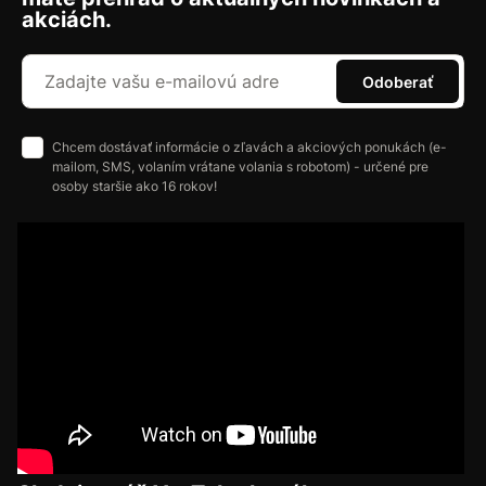
akciách.
Odoberať
Chcem dostávať informácie o zľavách a akciových ponukách (e-
mailom, SMS, volaním vrátane volania s robotom) - určené pre
osoby staršie ako 16 rokov!