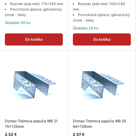
Rozmer (axb mm): 115x163 mm
Rozmer (axb mm): 100x140
Povrchová úprava: galvanický
mm
zinok - biely
Povrchová úprava: galvanický
zinok - biely
Skladom 30 ks
Skladom 23 ks
Do košíka
Do košíka
Domax Trámová papuča WB 21
Domax Trámová papuča WB 20
70x125mm
64x128mm
2,52 €
2,57 €