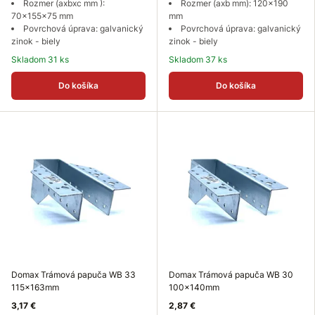
Rozmer (axbxc mm ):
Rozmer (axb mm): 120x190
70x155x75 mm
mm
Povrchová úprava: galvanický
Povrchová úprava: galvanický
zinok - biely
zinok - biely
Skladom 31 ks
Skladom 37 ks
Do košíka
Do košíka
Domax Trámová papuča WB 33
Domax Trámová papuča WB 30
115x163mm
100x140mm
3,17 €
2,87 €