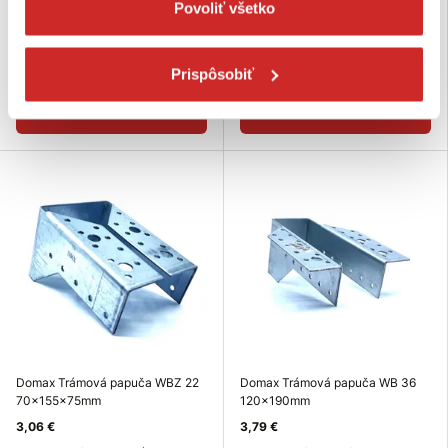
Povoliť všetko
115x163x75 mm
100x170x75 mm
Povrchová úprava: galvanický
Povrchová úprava: galvanický
zinok - biely
zinok - biely
Prispôsobiť
Skladom 24 ks
Skladom 29 ks
Do košíka
Do košíka
Domax Trámová papuča WBZ 22
Domax Trámová papuča WB 36
70x155x75mm
120x190mm
3,06 €
3,79 €