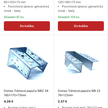
60x100x75 mm
120x160x75 mm
Povrchová úprava: galvanický
Povrchová úprava: galvanický
zinok - biely
zinok - biely
Skladom 87 ks
Skladom 105 ks
Do košíka
Do košíka
Domax Trámová papuča WBZ 38
Domax Trámová papuča WB 23
160x170x75mm
76x122mm
4,28 €
2,57 €
Rozmer (axbxc mm ):
Rozmer (axb mm): 76x122 mm