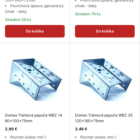
100x140x75 mm
Povrchová úprava: galvanický
Povrchová úprava: galvanický
zinok - biely
zinok - biely
Skladom 76 ks
Skladom 36 ks
Do košíka
Do košíka
Domax Trámová papuča WBZ 14
Domax Trámová papuča WBZ 35
60x100x75mm
120x160x75mm
2,90 €
3,46 €
Rozmer (axbxc mm ):
Rozmer (axbxc mm ):