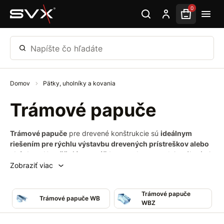
Preskočiť na hlavný obsah
0
Napíšte čo hľadáte
Domov
Pätky, uholníky a kovania
Trámové papuče
Trámové papuče
pre drevené konštrukcie sú
ideálnym
riešením pre rýchlu výstavbu drevených prístreškov alebo
altánkov
.
Umožňujú
montáž
bez
medzery
medzi spájanými
časťami. Sú vyrábané v niekoľkých desiatkach rozmerov,
Zobraziť viac
podľa priemerov trámov dostupných na trhu. Vďaka
dodatočným veľkým priemerom otvorov sa trámové topánky
Trámové papuče
dajú
používať
aj pri pripevňovaní trámov
do betónovej steny
.
Trámové papuče WB
WBZ