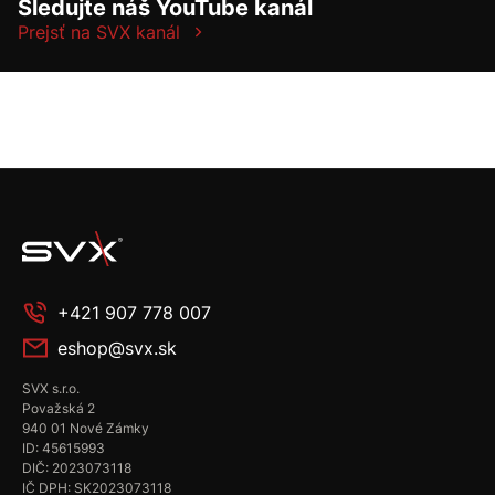
Sledujte náš YouTube kanál
Prejsť na SVX kanál
+421 907 778 007
eshop@svx.sk
SVX s.r.o.
Považská 2
940 01 Nové Zámky
ID: 45615993
DIČ: 2023073118
IČ DPH: SK2023073118