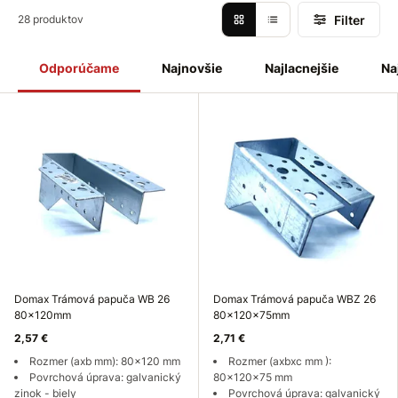
Filter
28 produktov
Odporúčame
Najnovšie
Najlacnejšie
Na
Domax Trámová papuča WB 26
Domax Trámová papuča WBZ 26
80x120mm
80x120x75mm
2,57 €
2,71 €
Rozmer (axb mm): 80x120 mm
Rozmer (axbxc mm ):
Povrchová úprava: galvanický
80x120x75 mm
zinok - biely
Povrchová úprava: galvanický