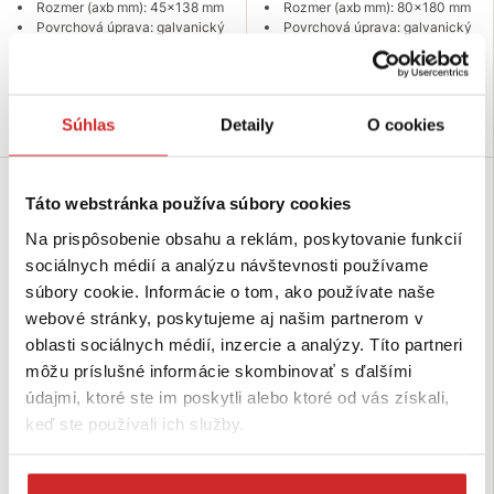
Rozmer (axb mm): 45x138 mm
Rozmer (axb mm): 80x180 mm
Povrchová úprava: galvanický
Povrchová úprava: galvanický
zinok - biely
zinok - biely
Nie je skladom
Skladom 30 ks
Dopytovať dostupnosť
Do košíka
Súhlas
Detaily
O cookies
Táto webstránka používa súbory cookies
Na prispôsobenie obsahu a reklám, poskytovanie funkcií
sociálnych médií a analýzu návštevnosti používame
súbory cookie. Informácie o tom, ako používate naše
webové stránky, poskytujeme aj našim partnerom v
oblasti sociálnych médií, inzercie a analýzy. Títo partneri
môžu príslušné informácie skombinovať s ďalšími
údajmi, ktoré ste im poskytli alebo ktoré od vás získali,
Domax Trámová papuča WBZ 33
Domax Trámová papuča WBZ 31
keď ste používali ich služby.
115x163x75mm
100x170x75mm
3,52 €
3,49 €
Rozmer (axbxc mm ):
Rozmer (axbxc mm ):