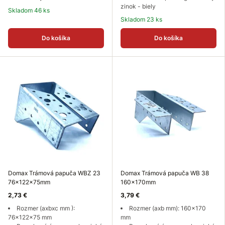
zinok - biely
Skladom 46 ks
Skladom 23 ks
Do košíka
Do košíka
Domax Trámová papuča WBZ 23
Domax Trámová papuča WB 38
76x122x75mm
160x170mm
2,73 €
3,79 €
Rozmer (axbxc mm ):
Rozmer (axb mm): 160x170
76x122x75 mm
mm