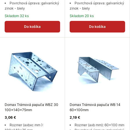
Povrchová úprava: galvanický
Povrchová úprava: galvanický
zinok - biely
zinok - biely
Skladom 32 ks
Skladom 20 ks
Do košíka
Do košíka
Domax Trámová papuča WBZ 30
Domax Trámová papuča WB 14
100x140x75mm
60x100mm
3,06 €
2,19 €
Rozmer (axbxc mm ):
Rozmer (axb mm): 60x100 mm