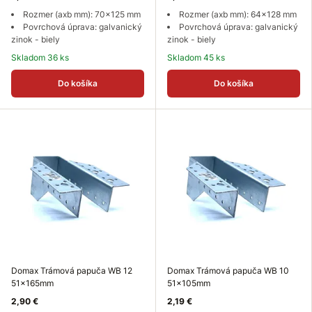
Rozmer (axb mm): 70x125 mm
Rozmer (axb mm): 64x128 mm
Povrchová úprava: galvanický
Povrchová úprava: galvanický
zinok - biely
zinok - biely
Skladom 36 ks
Skladom 45 ks
Do košíka
Do košíka
Domax Trámová papuča WB 12
Domax Trámová papuča WB 10
51x165mm
51x105mm
2,90 €
2,19 €