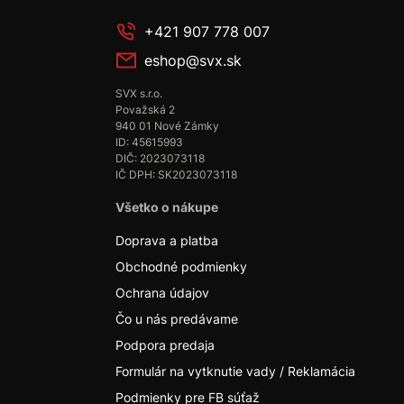
+421 907 778 007
eshop@svx.sk
SVX s.r.o.
Považská 2
940 01 Nové Zámky
ID: 45615993
DIČ: 2023073118
IČ DPH: SK2023073118
Všetko o nákupe
Doprava a platba
Obchodné podmienky
Ochrana údajov
Čo u nás predávame
Podpora predaja
Formulár na vytknutie vady / Reklamácia
Podmienky pre FB súťaž