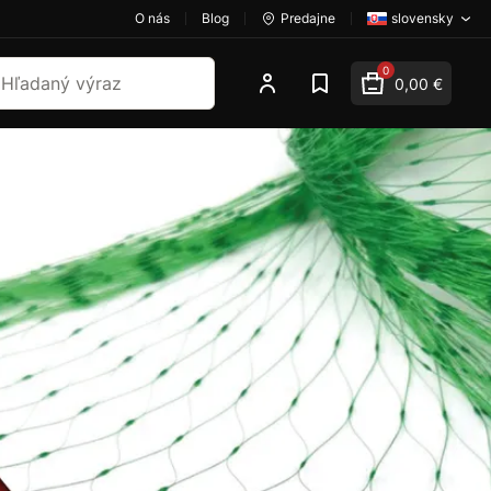
O nás
Blog
Predajne
slovensky
dať
0
0,00 €