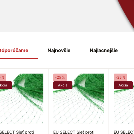
 odolný materiál
bú účinnosť
.
j majetok spoľahlivo a
Odporúčame
Najnovšie
Najlacnejšie
5 %
-25 %
-25 %
kcia
Akcia
Akcia
SELECT Sieť proti
EU SELECT Sieť proti
EU SELECT