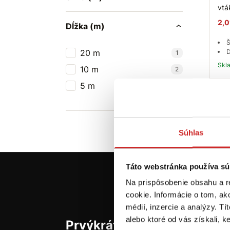
vt
2,0
Dĺžka (m)
Š
20 m
D
1
Sk
10 m
2
5 m
1
Súhlas
Táto webstránka používa sú
Na prispôsobenie obsahu a r
cookie. Informácie o tom, ak
médií, inzercie a analýzy. Tí
alebo ktoré od vás získali, ke
Prvýkrát na svx.sk? Zaregis