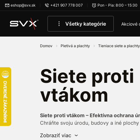
Preskočiť na hlavný obsah
eshop@svx.sk
+421 907 778 007
Pon - Pia: 8:00 – 15:30
Všetky kategórie
Akciové 
Domov
Pletivá a plachty
Tieniace siete a placht
Siete proti
vtákom
Siete proti vtákom – Efektívna ochrana ú
Chráňte svoju úrodu, budovy a iné plochy
našimi
ochrannými sieťami proti vtákom
.
Zobraziť viac
zabezpečenie
vinohradov, ovocných sado