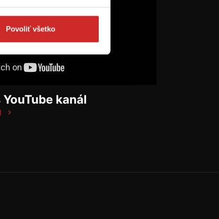
Povoliť všetko
š YouTube kanál
l