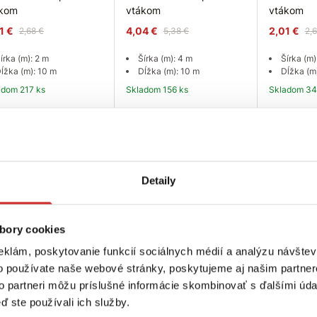
ákom
vtákom
vtákom
1 €
4,04 €
2,01 €
2,68 €
5,38 €
2,
írka (m): 2 m
Šírka (m): 4 m
Šírka (m)
ĺžka (m): 10 m
Dĺžka (m): 10 m
Dĺžka (m
ladom 217 ks
Skladom 156 ks
Skladom 34
Do košíka
Do košíka
Do
Detaily
bory cookies
eklám, poskytovanie funkcií sociálnych médií a analýzu návšte
o používate naše webové stránky, poskytujeme aj našim partner
to partneri môžu príslušné informácie skombinovať s ďalšími údaj
ď ste používali ich služby.
trujte sa