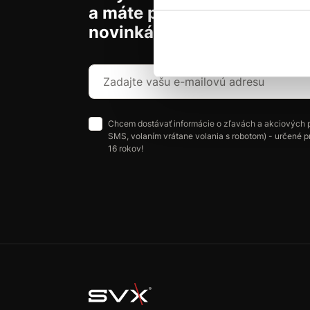
a máte prehľad o aktuálny
novinkách a akciách.
Chcem dostávať informácie o zľavách a akciových 
SMS, volaním vrátane volania s robotom) - určené p
16 rokov!