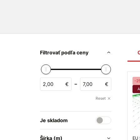
ale aj balkónov či fasád budov
. Ľahký, no
zaručuje
jednoduchú inštaláciu a dlhodo
Vyberte si správny rozmer a ochráňte svo
ekologicky!
Filtrovať podľa ceny
-2
-
€
€
A
Reset
Je skladom
Šírka (m)
EU 