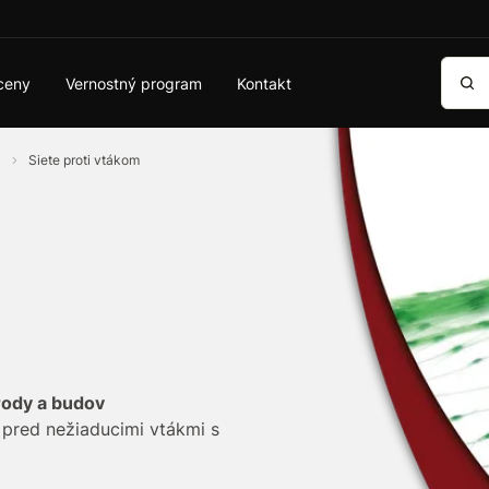
Vyhľa
ceny
Vernostný program
Kontakt
y
Siete proti vtákom
rody a budov
 pred nežiaducimi vtákmi s
 Tieto siete sú ideálne na
v, zeleninových záhonov,