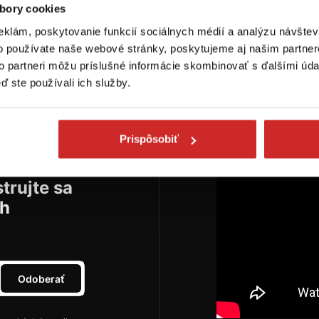
bory cookies
Do košíka
Dopytovať dostupnosť
Do
eklám, poskytovanie funkcií sociálnych médií a analýzu návšte
o používate naše webové stránky, poskytujeme aj našim partner
to partneri môžu príslušné informácie skombinovať s ďalšími údaj
ď ste používali ich služby.
Prispôsobiť
trujte sa
ch
Odoberať