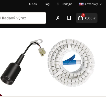
O nás
Blog
Predajne
slovensky
dať
0
0,00 €