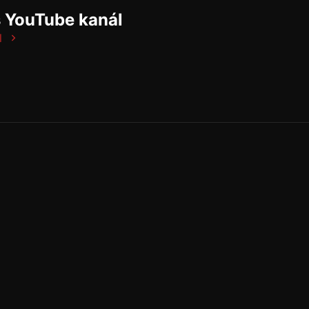
š YouTube kanál
l