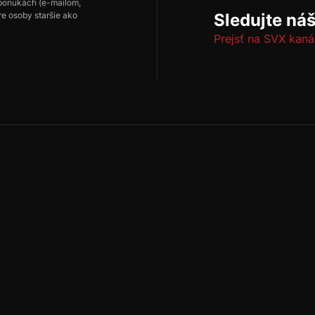
ponukách (e-mailom,
re osoby staršie ako
Sledujte ná
Prejsť na SVX kaná