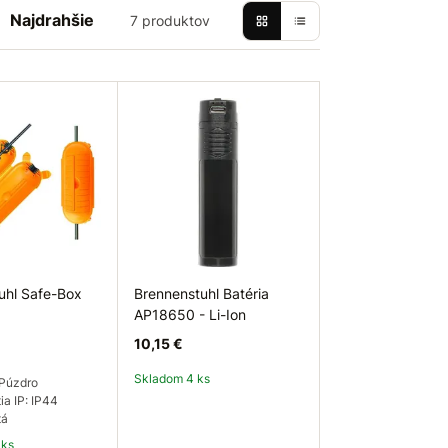
Najdrahšie
7 produktov
uhl Safe-Box
Brennenstuhl Batéria
AP18650 - Li-Ion
10,15 €
Skladom 4 ks
Púzdro
ia IP: IP44
tá
 ks