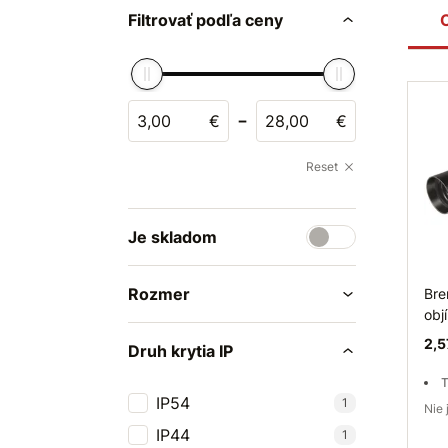
Filtrovať podľa ceny
-
€
€
Reset
Je skladom
Rozmer
Bre
obj
2,5
Druh krytia IP
T
IP54
1
Ni
IP44
1