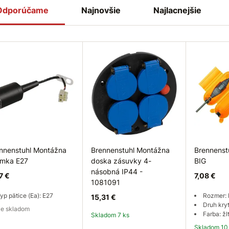
Odporúčame
Najnovšie
Najlacnejšie
nnenstuhl Montážna
Brennenstuhl Montážna
Brennenst
ímka E27
doska zásuvky 4-
BIG
násobná IP44 -
7 €
7,08 €
1081091
yp pätice (Ea): E27
Rozmer: 
15,31 €
Druh kryt
e je skladom
Farba: žl
Skladom 7 ks
Skladom 10