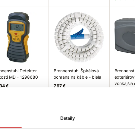
pytovať dostupnosť
Do košíka
Do
nnenstuhl Detektor
Brennenstuhl Špirálová
Brennenst
kosti MD - 1298680
ochrana na káble - biela
exteriérov
vonkajšia 
34 €
7,97 €
ochranu z
káblových
ladom 1 ks
Rozmer: Chránič
Dĺžka: 3000 mm
23,06 €
Farba: Biela
Nie je skladom
Druh kryt
Detaily
Farba: š
Skladom 12