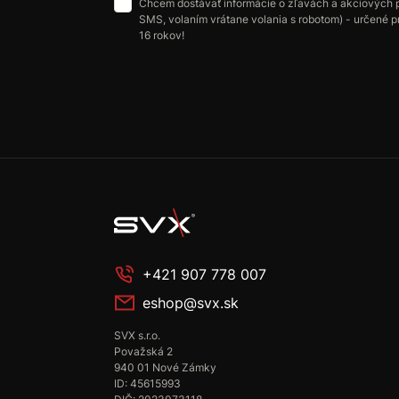
Chcem dostávať informácie o zľavách a akciových 
SMS, volaním vrátane volania s robotom) - určené p
16 rokov!
+421 907 778 007
eshop@svx.sk
SVX s.r.o.
Považská 2
940 01 Nové Zámky
ID: 45615993