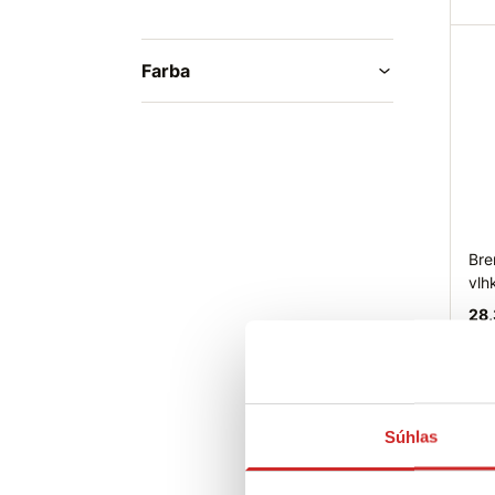
Do
Farba
Bre
vlh
28,
Sk
Súhlas