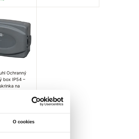
 košíka
Do košíka
uhl Ochranný
ý box IP54 –
skrinka na
ásuviek a
 spojov
ia IP: IP54
O cookies
edá
 ks