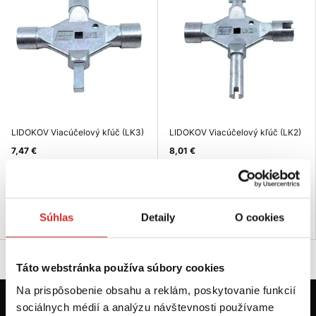
LIDOKOV Viacúčelový kľúč (LK3)
LIDOKOV Viacúčelový kľúč (LK2)
7,47 €
8,01 €
Typ: 4 bodový
Typ: 4 bodový
Skladom 14 ks
Skladom 13 ks
Do košíka
Do košíka
Súhlas
Detaily
O cookies
Táto webstránka používa súbory cookies
Na prispôsobenie obsahu a reklám, poskytovanie funkcií
sociálnych médií a analýzu návštevnosti používame