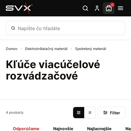
Preskočiť na hlavný obsah
0
Napíšte čo hľadáte
Domov
Elektroinštalačný materiál
Spotrebný materiál
Kľúče viacúčelové
rozvádzačové
Filter
4 produkty
Odporúčame
Najnovšie
Najlacnejšie
Na