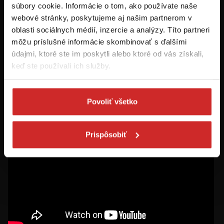
Prvýkrát na svx.sk? Zaregistrujte sa a
súbory cookie. Informácie o tom, ako používate naše
máte prehľad o aktuálnych novinkách a
webové stránky, poskytujeme aj našim partnerom v
akciách.
oblasti sociálnych médií, inzercie a analýzy. Títo partneri
môžu príslušné informácie skombinovať s ďalšími
Odoberať
údajmi, ktoré ste im poskytli alebo ktoré od vás získali,
keď ste používali ich služby.
Chcem dostávať informácie o zľavách a akciových ponukách (e-
mailom, SMS, volaním vrátane volania s robotom) - určené pre
osoby staršie ako 16 rokov!
Povoliť všetko
Prispôsobiť