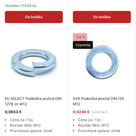
Skladom 11044 ks
Do košíka
Do košíka
-34 %
Výpredaj
EU SELECT Podložka pružná DIN
SVX Podložka plochá DIN 125
127B zn M12
M12
0,0553 €
0,0246 €
0,0374 €
Cena za: 1 ks
Cena za: 1 ks
Rozmer (Mx): M12
Rozmer (Mx): M12
Povrchová úprava: zinok
Povrchová úprava: zinok