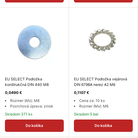
EU SELECT Podložka
EU SELECT Podložka vejárová
konštrukčná DIN 440 M8
DIN 6798A nerez A2 M6
0,0490 €
0,1107 €
Rozmer (Mx): M8
Cena za: 10 ks
Povrchová úprava: zinok
Rozmer (Mx): M6
Skladom 371 ks
Skladom 5 bal
Do košíka
Do košíka