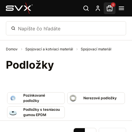
Preskočiť na hlavný obsah
0
Napíšte čo hľadáte
Domov
Spojovací a kotviaci materiál
Spojovací materiál
Podložky
Pozinkované
Nerezové podložky
podložky
Podložky s tesniacou
gumou EPDM