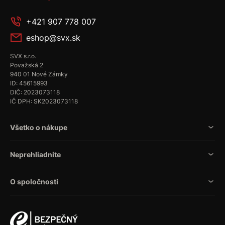
+421 907 778 007
eshop@svx.sk
SVX s.r.o.
Považská 2
940 01 Nové Zámky
ID: 45615993
DIČ: 2023073118
IČ DPH: SK2023073118
Všetko o nákupe
Neprehliadnite
O spoločnosti