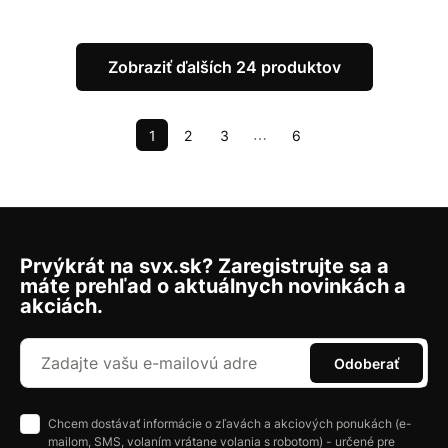
Zobraziť ďalších 24 produktov
1
2
3
6
⋯
Prvýkrát na svx.sk? Zaregistrujte sa a
máte prehľad o aktuálnych novinkách a
akciách.
Odoberať
Chcem dostávať informácie o zľavách a akciových ponukách (e-
mailom, SMS, volaním vrátane volania s robotom) - určené pre