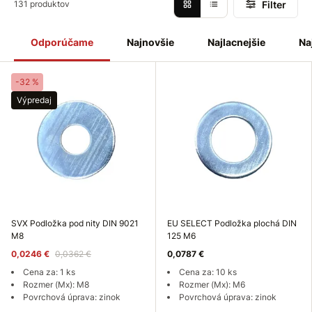
Filter
131 produktov
Odporúčame
Najnovšie
Najlacnejšie
Na
-32 %
Výpredaj
SVX Podložka pod nity DIN 9021
EU SELECT Podložka plochá DIN
M8
125 M6
0,0246 €
0,0362 €
0,0787 €
Cena za: 1 ks
Cena za: 10 ks
Rozmer (Mx): M8
Rozmer (Mx): M6
Povrchová úprava: zinok
Povrchová úprava: zinok