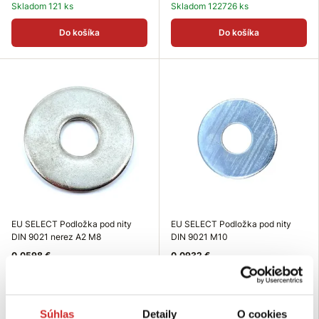
Skladom 121 ks
Skladom 122726 ks
Do košíka
Do košíka
EU SELECT Podložka pod nity
EU SELECT Podložka pod nity
DIN 9021 nerez A2 M8
DIN 9021 M10
0,0598 €
0,0932 €
Cena za: 1 ks
Cena za: 1 ks
Rozmer (Mx): M8
Rozmer (Mx): M10
Povrchová úprava: zinok
Skladom 105 ks
Súhlas
Detaily
O cookies
Skladom 2552 ks