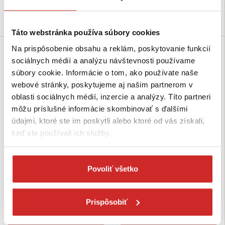
Do košíka
Do košíka
Táto webstránka používa súbory cookies
Na prispôsobenie obsahu a reklám, poskytovanie funkcií
sociálnych médií a analýzu návštevnosti používame
súbory cookie. Informácie o tom, ako používate naše
webové stránky, poskytujeme aj našim partnerom v
oblasti sociálnych médií, inzercie a analýzy. Títo partneri
môžu príslušné informácie skombinovať s ďalšími
údajmi, ktoré ste im poskytli alebo ktoré od vás získali,
keď ste používali ich služby.
EU SELECT Podložka vejárová
EU SELECT Podložka
DIN 6798A nerez A2 M5
konštrukčná DIN 440 M6
Povoliť všetko
0,1304 €
0,0423 €
Cena za: 10 ks
Rozmer (Mx): M6
Rozmer (Mx): M5
Povrchová úprava: zinok
Prispôsobiť
Skladom 18 bal
Skladom 3156 ks