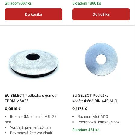
Skladom 667 ks
Skladom 1866 ks
Do košíka
Do košíka
EU SELECT Podložka s gumou
EU SELECT Podložka
EPDM M6x25
konštrukčná DIN 440 M10
0,0519 €
0,1173 €
Rozmer (Maxb mm): M6x25
Rozmer (Mx): M10
mm
Povrchová úprava: zinok
Vonkajší priemer: 25 mm
Skladom 451 ks
Povrchová úprava: zinok