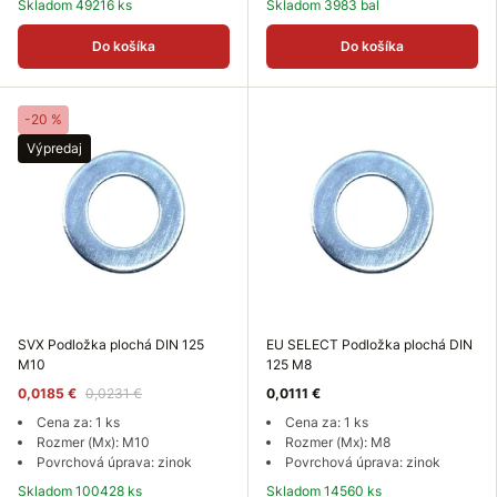
Skladom 49216 ks
Skladom 3983 bal
Do košíka
Do košíka
-20 %
Výpredaj
SVX Podložka plochá DIN 125
EU SELECT Podložka plochá DIN
M10
125 M8
0,0185 €
0,0231 €
0,0111 €
Cena za: 1 ks
Cena za: 1 ks
Rozmer (Mx): M10
Rozmer (Mx): M8
Povrchová úprava: zinok
Povrchová úprava: zinok
Skladom 100428 ks
Skladom 14560 ks