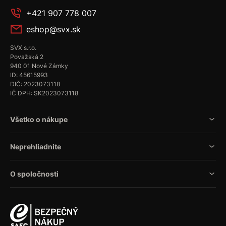
+421 907 778 007
eshop@svx.sk
SVX s.r.o.
Považská 2
940 01 Nové Zámky
ID: 45615993
DIČ: 2023073118
IČ DPH: SK2023073118
Všetko o nákupe
Neprehliadnite
O spoločnosti