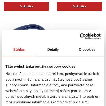
Do košíka
Do košíka
Súhlas
Detaily
O cookies
Táto webstránka používa súbory cookies
SVX hardware Trojuholník pre
Na prispôsobenie obsahu a reklám, poskytovanie funkcií
postroje 2x16mm
sociálnych médií a analýzu návštevnosti používame
0,2021 €
súbory cookie. Informácie o tom, ako používate naše
Rozmer (axb mm): 2x16 mm
webové stránky, poskytujeme aj našim partnerom v
Povrchová úprava: čierna
matná
oblasti sociálnych médií, inzercie a analýzy. Títo partneri
Skladom 955 ks
môžu príslušné informácie skombinovať s ďalšími