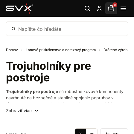
Preskočiť na hlavný obsah
0
Napíšte čo hľadáte
Domov
Lanové príslušenstvo a nerezový program
Drôtené výrobky
Trojuholníky pre
postroje
Trojuholníky pre postroje
sú robustné kovové komponenty
navrhnuté na bezpečné a stabilné spojenie popruhov v
rôznych typoch postrojov. Vďaka svojmu ergonomickému
tvaru a vysokej pevnosti sú ideálne pre použitie v
Zobraziť viac
bezpečnostných, pracovných a športových postrojoch. Ich
odolná povrchová úprava zaručuje dlhú životnosť aj pri
náročnom používaní.​