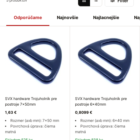
Filter
5 produktov
Odporúčame
Najnovšie
Najlacnejšie
Na
SVX hardware Trojuholník pre
SVX hardware Trojuholník pre
postroje 7x50mm
postroje 6x40mm
1,63 €
0,8099 €
Rozmer (axb mm): 7x50 mm
Rozmer (axb mm): 6x40 mm
Povrchová úprava: čierna
Povrchová úprava: čierna
matná
matná
Skladom 525 ks
Skladom 838 ks