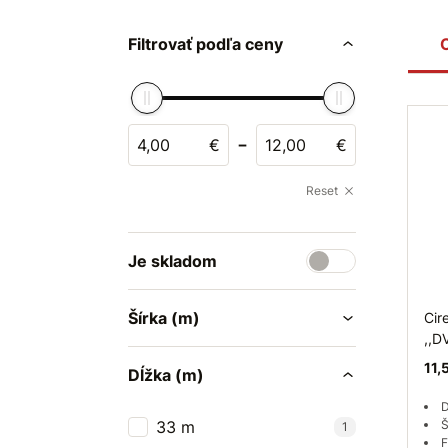
Filtrovať podľa ceny
-
€
€
Reset
Je skladom
Šírka (m)
Cire
,,D
11,
Dĺžka (m)
D
33 m
Š
1
F