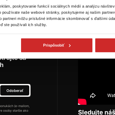
eklám, poskytovanie funkcií sociálnych médií a analýzu návšte
o používate naše webové stránky, poskytujeme aj našim partner
to partneri môžu príslušné informácie skombinovať s ďalšími údaj
ď ste používali ich služby.
Prispôsobiť
trujte sa
ch
Odoberať
ponukách (e-mailom,
re osoby staršie ako
Sledujte ná