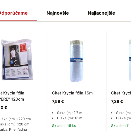
Odporúčame
Najnovšie
Najlacnejšie
t Krycia fólia
Ciret Krycia fólia 16m
Ciret Kryc
VERE" 120cm
7,58 €
7,38 €
50 €
Šírka (m): 2,7 m
Šírka (m)
Dĺžka (m): 16 m
Dĺžka (m
ĺžka (cm ): 220 cm
írka (cm ): 120 cm
Skladom 15 ks
Skladom 11
arba: Priehľadná