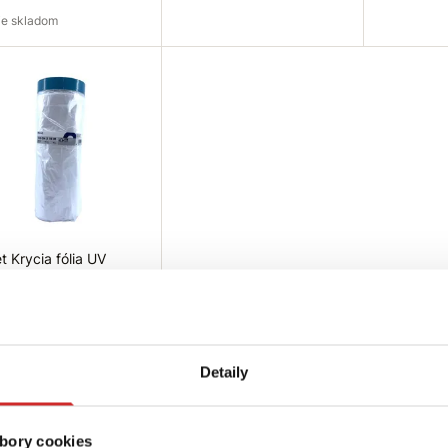
e je skladom
pytovať dostupnosť
Do košíka
Do
et Krycia fólia UV
m
1 €
írka (m): 1,1 m
ĺžka (m): 14 m
Detaily
ladom 13 ks
Do košíka
bory cookies