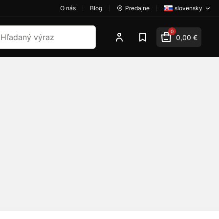
O nás
Blog
Predajne
slovensky
dať
0
0,00 €