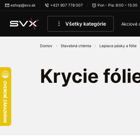
Preskočiť na hlavný obsah
eshop@svx.sk
+421 907 778 007
Pon - Pia: 8:00 – 15:30
Všetky kategórie
Akciové 
Domov
Stavebná chémia
Lepiace pásky a fólie
Krycie fóli