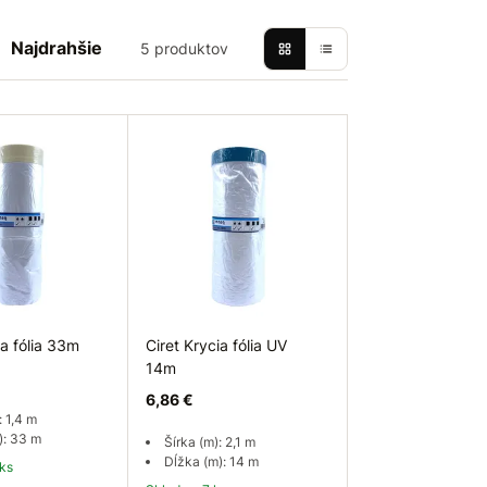
Najdrahšie
5 produktov
ia fólia 33m
Ciret Krycia fólia UV
14m
6,86 €
: 1,4 m
): 33 m
Šírka (m): 2,1 m
Dĺžka (m): 14 m
 ks