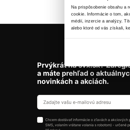
Na prispôsobenie obsahu a r
cookie. Informácie o tom, ak
médií, inzercie a analýzy. Tí
alebo ktoré od vás získali, ke
Prvýkrát na svx.sk? Zaregis
a máte prehľad o aktuálny
novinkách a akciách.
Chcem dostávať informácie o zľavách a akciových 
SMS, volaním vrátane volania s robotom) - určené p