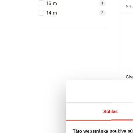
16 m
1
Ni
14 m
2
Do
Cir
14
4,2
Š
D
Súhlas
Sk
Táto webstránka používa sú