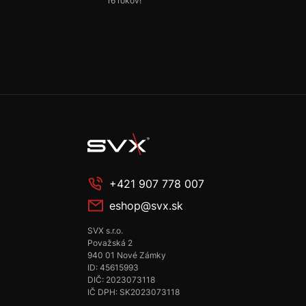
16 rokov!
+421 907 778 007
eshop@svx.sk
SVX s.r.o.
Považská 2
940 01 Nové Zámky
ID: 45615993
DIČ: 2023073118
IČ DPH: SK2023073118