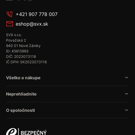
+421 907 778 007
eshop@svx.sk
SVX s.r.o.
Považská 2
940 01 Nové Zámky
ID: 45615993
DIČ: 2023073118
IČ DPH: SK2023073118
Všetko o nákupe
Neprehliadnite
O spoločnosti