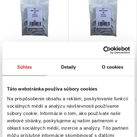
SVX Hák s vrutom-biely lak -
SVX Hák s vrutom-biely lak -
blister 63
blister 62
2,23 €
2,60 €
Súhlas
Detaily
O cookies
Rozmer (mm): 50 mm
Rozmer (mm): 40 mm
Skladom 247 ks
Skladom 118 ks
Táto webstránka používa súbory cookies
Do košíka
Do košíka
Na prispôsobenie obsahu a reklám, poskytovanie funkcií
sociálnych médií a analýzu návštevnosti používame
SVX
SVX
súbory cookie. Informácie o tom, ako používate naše
webové stránky, poskytujeme aj našim partnerom v
oblasti sociálnych médií, inzercie a analýzy. Títo partneri
môžu príslušné informácie skombinovať s ďalšími