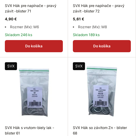
SVX Hák pre napínače - pravý
SVX Hák pre napínače - pravý
závit -blister 71
závit -blister 72
4,90 €
5,61 €
Rozmer (Mx): M6
Rozmer (Mx): M8
Skladom 246 ks
Skladom 189 ks
Do košíka
Do košíka
SVX
SVX
SVX Hák s vrutom-biely lak -
SVX Hák so závitom Zn - blister
blister 61
68