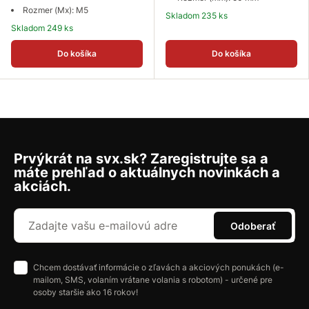
Rozmer (Mx): M5
Skladom 235 ks
Skladom 249 ks
Do košíka
Do košíka
Prvýkrát na svx.sk? Zaregistrujte sa a
máte prehľad o aktuálnych novinkách a
akciách.
Odoberať
Chcem dostávať informácie o zľavách a akciových ponukách (e-
mailom, SMS, volaním vrátane volania s robotom) - určené pre
osoby staršie ako 16 rokov!