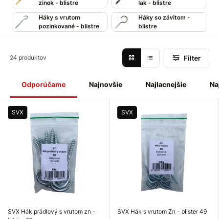
zinok - blistre
lak - blistre
ste tu správne. V tejto kategórii nájdete množstvo položiek,
ktoré možno nazvať ako
špeciálny spojovací materiál
.
Háky s vrutom
Háky so závitom -
Ponúkame vám široký výber
hákov
v rôznych povrchových
pozinkované - blistre
blistre
úpravách.
Hák s vrutom
,
hák so závitom
,
prádlový
hák
,
rozperný
hák
a mnoho ďalších nájdete práve tu.
Filter
24 produktov
Odporúčame
Najnovšie
Najlacnejšie
Na
SVX
SVX
SVX Hák prádlový s vrutom zn -
SVX Hák s vrutom Zn - blister 49