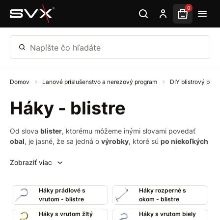
Preskočiť na hlavný obsah
0
Napíšte čo hľadáte
Domov
Lanové príslušenstvo a nerezový program
DIY blistrový pred
Háky - blistre
Od slova
blister
, ktorému môžeme inými slovami povedať
obal
, je jasné, že sa jedná o
výrobky
, ktoré sú
po niekoľkých
položkách zabalené v obale
. Blistrované tovar chráni
napríklad pred vlhkosťou, prachom, rozbitím a ďalšími
Zobraziť viac
nepriaznivými vplyvmi. V našom prípade
DIY blistrované
sa
jedná o
jednoduchý uzatvárateľný priehľadný sáčok
, skrz
Háky prádlové s
Háky rozperné s
ktorý zákazník vidí, čo sa nachádza vo vnútri.
vrutom - blistre
okom - blistre
Ak zháňate rôzne
spojovacie
materiály
s
vrutom
či
závitom
,
Háky s vrutom žltý
Háky s vrutom biely