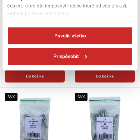
údajmi, ktoré ste im poskytli alebo ktoré od vás získali,
keď ste používali ich služby.
SVX Hák s vrutom Ms - blister 65
SVX Hák rozperný s okom Zn -
Povoliť všetko
blister 60
2,60 €
1,93 €
Rozmer (mm): 40 mm
Prispôsobiť
Rozmer (mm): 100 mm
Skladom 159 ks
Skladom 197 ks
Do košíka
Do košíka
SVX
SVX