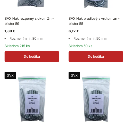
SVX Hák rozperný s okom Zn -
SVX Hák prádlový s vrutom zn -
blister 59
blister 55
1,89 €
6,12 €
Rozmer (mm): 80 mm
Rozmer (mm): 50 mm
Skladom 215 ks
Skladom 50 ks
Do košíka
Do košíka
SVX
SVX