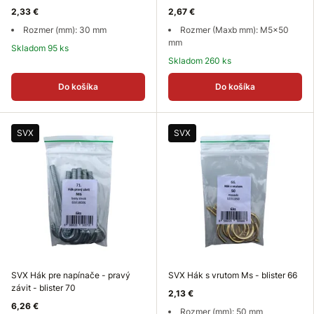
2,33 €
2,67 €
Rozmer (mm): 30 mm
Rozmer (Maxb mm): M5x50
mm
Skladom 95 ks
Skladom 260 ks
Do košíka
Do košíka
SVX
SVX
SVX Hák pre napínače - pravý
SVX Hák s vrutom Ms - blister 66
závit - blister 70
2,13 €
6,26 €
Rozmer (mm): 50 mm