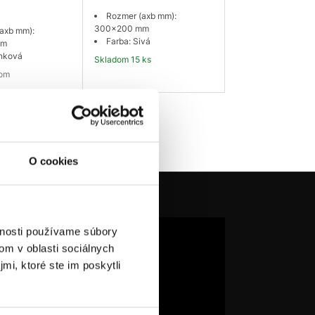
Rozmer (axb mm):
300x200 mm
axb mm):
Farba: Sivá
mm
inková
Skladom 15 ks
dom
ať dostupnosť
Do košíka
O cookies
vnosti používame súbory
om v oblasti sociálnych
mi, ktoré ste im poskytli