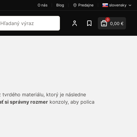
O nás
Blog
Predajne
slovensky
dať
0
0,00 €
 tvrdého materiálu, ktorý je následne
ať si správny rozmer
konzoly, aby polica