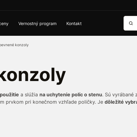
Vyhľa
ceny
Vernostný program
Kontakt
evnené konzoly
konzoly
použitie
a slúžia
na uchytenie políc o stenu
. Sú vyrábané z
tým prvkom pri konečnom vzhľade poličky. Je
dôležité vybr
ideálne na zavesenie políc v
dielni
,
garáži
.