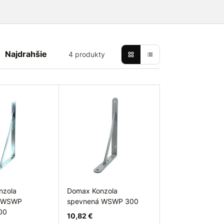
Najdrahšie
4 produkty
nzola
Domax Konzola
á WSWP
spevnená WSWP 300
00
10,82 €