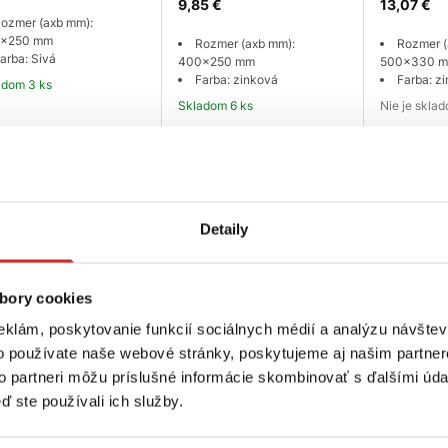
9,85 €
13,07 €
ozmer (axb mm):
x250 mm
Rozmer (axb mm):
Rozmer (
arba: Sivá
400x250 mm
500x330 
Farba: zinková
Farba: z
ladom 3 ks
Skladom 6 ks
Nie je skla
Do košíka
Do košíka
Dopytov
Detaily
bory cookies
eklám, poskytovanie funkcií sociálnych médií a analýzu návšte
o používate naše webové stránky, poskytujeme aj našim partner
to partneri môžu príslušné informácie skombinovať s ďalšími údaj
trujte sa
ď ste používali ich služby.
ch