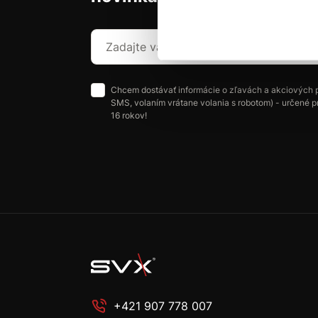
Chcem dostávať informácie o zľavách a akciových 
SMS, volaním vrátane volania s robotom) - určené p
16 rokov!
+421 907 778 007