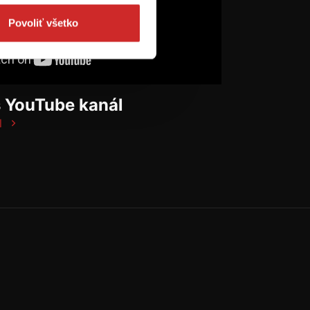
Povoliť všetko
š YouTube kanál
l