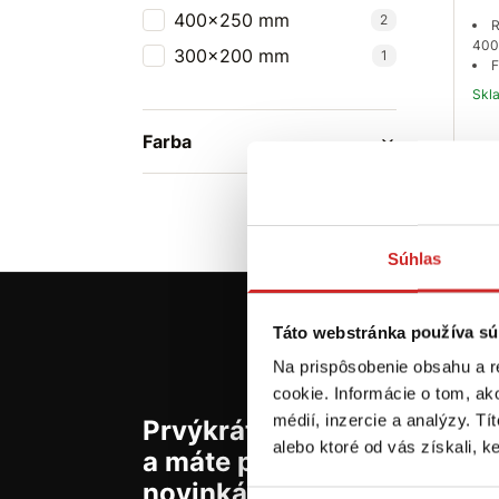
400x250 mm
2
R
400
300x200 mm
1
F
Sk
Farba
Súhlas
Táto webstránka používa sú
Na prispôsobenie obsahu a r
cookie. Informácie o tom, ak
médií, inzercie a analýzy. Tí
Prvýkrát na svx.sk? Zaregis
alebo ktoré od vás získali, ke
a máte prehľad o aktuálny
novinkách a akciách.