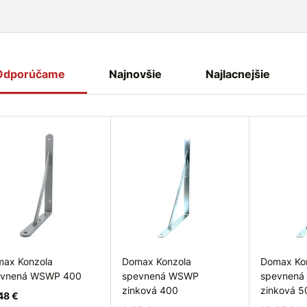
Odporúčame
Najnovšie
Najlacnejšie
ax Konzola
Domax Konzola
Domax Ko
evnená WSWP 400
spevnená WSWP
spevnen
zinková 400
zinková 5
48 €