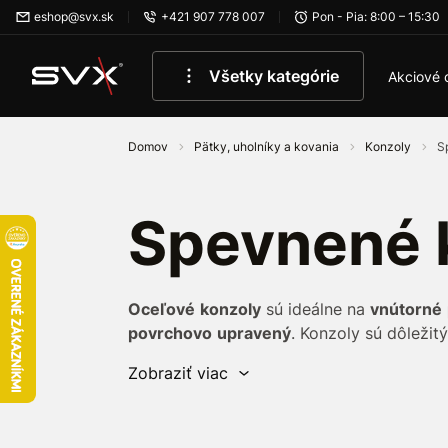
Preskočiť na hlavný obsah
eshop@svx.sk
+421 907 778 007
Pon - Pia: 8:00 – 15:30
Všetky kategórie
Akciové 
Domov
Pätky, uholníky a kovania
Konzoly
Sp
Spevnené 
Oceľové
konzoly
sú ideálne na
vnútorné
povrchovo
upravený
. Konzoly sú dôleži
pevne držala na stene.
Takéto konzoly sú 
Zobraziť viac