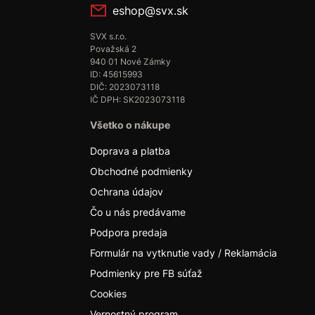
eshop@svx.sk
SVX s.r.o.
Považská 2
940 01 Nové Zámky
ID: 45615993
DIČ: 2023073118
IČ DPH: SK2023073118
Všetko o nákupe
Doprava a platba
Obchodné podmienky
Ochrana údajov
Čo u nás predávame
Podpora predaja
Formulár na vytknutie vady / Reklamácia
Podmienky pre FB súťaž
Cookies
Vernostný program