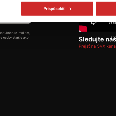
Prispôsobiť
Odoberať
ponukách (e-mailom,
re osoby staršie ako
Sledujte ná
Prejsť na SVX kaná