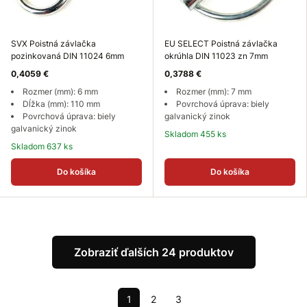
SVX Poistná závlačka
EU SELECT Poistná závlačka
pozinkovaná DIN 11024 6mm
okrúhla DIN 11023 zn 7mm
0,4059 €
0,3788 €
Rozmer (mm): 6 mm
Rozmer (mm): 7 mm
Dĺžka (mm): 110 mm
Povrchová úprava: biely
Povrchová úprava: biely
galvanický zinok
galvanický zinok
Skladom 455 ks
Skladom 637 ks
Do košíka
Do košíka
Zobraziť ďalších 24 produktov
1
2
3