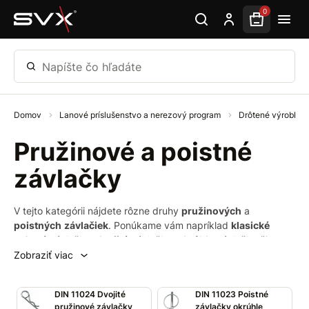
Preskočiť na hlavný obsah
0
Napíšte čo hľadáte
Domov
Lanové príslušenstvo a nerezový program
Drôtené výrobky
Pružinové a poistné
závlačky
V tejto kategórii nájdete rôzne druhy
pružinových
a
poistných
závlačiek
. Ponúkame vám napríklad
klasické
poistné závlačky,
dvojité
závlačky,
okrúhle
závlačky či
rúrkové
poistné
kolíky.
Závlačka
je všeobecne jednoduchá
Zobraziť viac
strojné súčiastka, pomocou ktorej
zaistíme
korunkové matice
a čapy, aby sme
zabránili
samovoľnému
uvoľneniu
a
DIN 11024 Dvojité
DIN 11023 Poistné
vypadnutiu.
pružinové závlačky
závlačky okrúhle