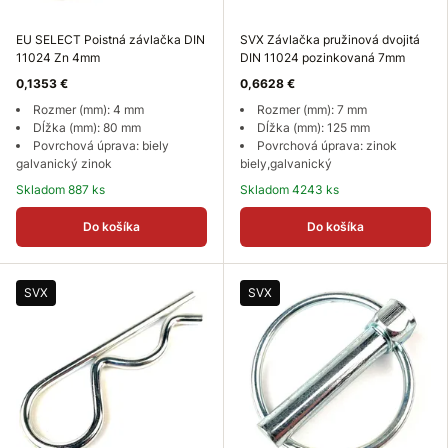
EU SELECT Poistná závlačka DIN
SVX Závlačka pružinová dvojitá
11024 Zn 4mm
DIN 11024 pozinkovaná 7mm
0,1353 €
0,6628 €
Rozmer (mm): 4 mm
Rozmer (mm): 7 mm
Dĺžka (mm): 80 mm
Dĺžka (mm): 125 mm
Povrchová úprava: biely
Povrchová úprava: zinok
galvanický zinok
biely,galvanický
Skladom 887 ks
Skladom 4243 ks
Do košíka
Do košíka
SVX
SVX