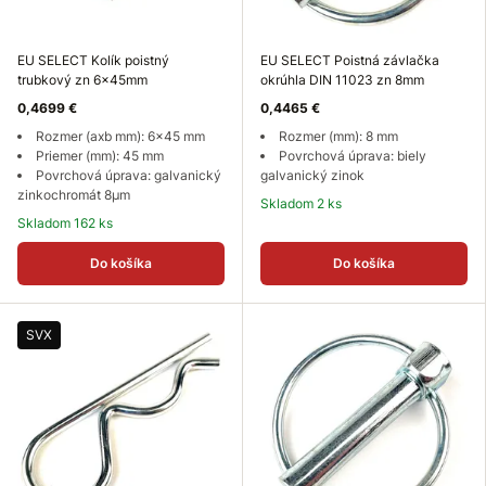
EU SELECT Kolík poistný
EU SELECT Poistná závlačka
trubkový zn 6x45mm
okrúhla DIN 11023 zn 8mm
0,4699 €
0,4465 €
Rozmer (axb mm): 6x45 mm
Rozmer (mm): 8 mm
Priemer (mm): 45 mm
Povrchová úprava: biely
Povrchová úprava: galvanický
galvanický zinok
zinkochromát 8µm
Skladom 2 ks
Skladom 162 ks
Do košíka
Do košíka
SVX