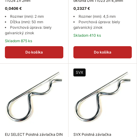
11024 Zn 2mm
okrúhla DIN 11023 zn 4,5mm
0,0406 €
0,2327 €
Rozmer (mm): 2 mm
Rozmer (mm): 4,5 mm
Dĺžka (mm): 50 mm
Povrchová úprava: biely
Povrchová úprava: biely
galvanický zinok
galvanický zinok
Skladom 410 ks
Skladom 875 ks
Do košíka
Do košíka
SVX
EU SELECT Poistná závlačka DIN
SVX Poistná závlačka