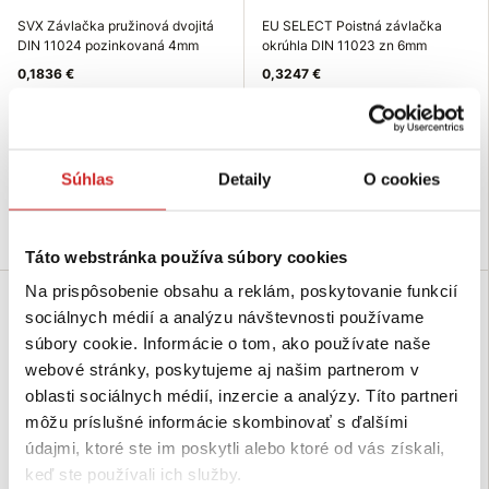
SVX Závlačka pružinová dvojitá
EU SELECT Poistná závlačka
DIN 11024 pozinkovaná 4mm
okrúhla DIN 11023 zn 6mm
0,1836 €
0,3247 €
Rozmer (mm): 4 mm
Rozmer (mm): 6 mm
Dĺžka (mm): 75 mm
Povrchová úprava: biely
Povrchová úprava: zinok
galvanický zinok
biely,galvanický
Skladom 167 ks
Súhlas
Detaily
O cookies
Skladom 2925 ks
Do košíka
Do košíka
Táto webstránka používa súbory cookies
Na prispôsobenie obsahu a reklám, poskytovanie funkcií
SVX
SVX
sociálnych médií a analýzu návštevnosti používame
súbory cookie. Informácie o tom, ako používate naše
webové stránky, poskytujeme aj našim partnerom v
oblasti sociálnych médií, inzercie a analýzy. Títo partneri
môžu príslušné informácie skombinovať s ďalšími
údajmi, ktoré ste im poskytli alebo ktoré od vás získali,
keď ste používali ich služby.