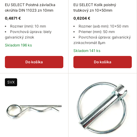
EU SELECT Poistná závlačka
EU SELECT Kolík poistný
okrúhla DIN 11023 zn 10mm
trubkový zn 10x50mm
0,4871 €
0,6204 €
Rozmer (mm): 10 mm
Rozmer (axb mm): 10x50 mm
Povrchová úprava: biely
Priemer (mm): 50 mm
galvanický zinok
Povrchová úprava: galvanický
zinkochromát 8µm
Skladom 196 ks
Skladom 141 ks
Do košíka
Do košíka
SVX