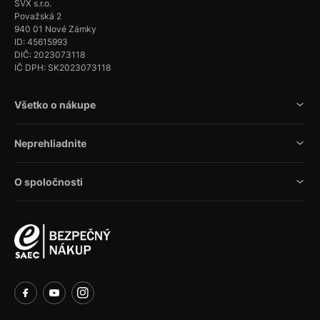
SVX s.r.o.
Považská 2
940 01 Nové Zámky
ID: 45615993
DIČ: 2023073118
IČ DPH: SK2023073118
Všetko o nákupe
Neprehliadnite
O spoločnosti