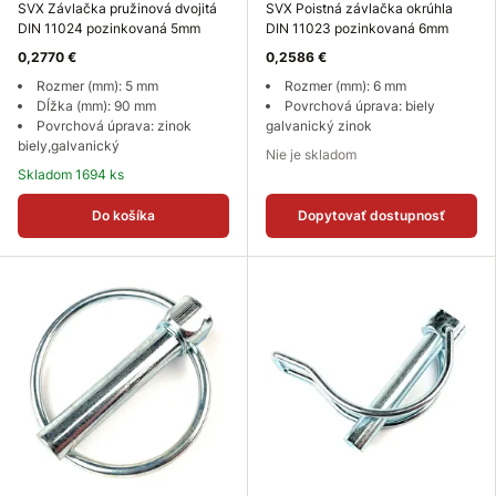
SVX Závlačka pružinová dvojitá
SVX Poistná závlačka okrúhla
DIN 11024 pozinkovaná 5mm
DIN 11023 pozinkovaná 6mm
0,2770 €
0,2586 €
Rozmer (mm): 5 mm
Rozmer (mm): 6 mm
Dĺžka (mm): 90 mm
Povrchová úprava: biely
Povrchová úprava: zinok
galvanický zinok
biely,galvanický
Nie je skladom
Skladom 1694 ks
Do košíka
Dopytovať dostupnosť