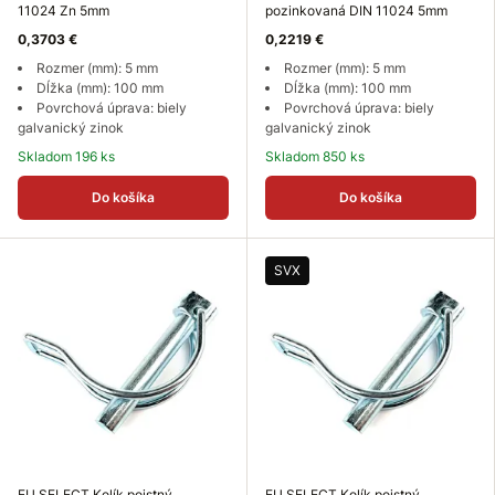
11024 Zn 5mm
pozinkovaná DIN 11024 5mm
0,3703 €
0,2219 €
Rozmer (mm): 5 mm
Rozmer (mm): 5 mm
Dĺžka (mm): 100 mm
Dĺžka (mm): 100 mm
Povrchová úprava: biely
Povrchová úprava: biely
galvanický zinok
galvanický zinok
Skladom 196 ks
Skladom 850 ks
Do košíka
Do košíka
SVX
EU SELECT Kolík poistný
EU SELECT Kolík poistný