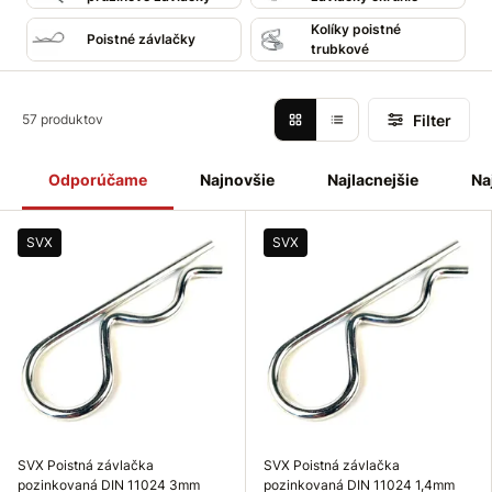
Kolíky poistné
Poistné závlačky
trubkové
Filter
57 produktov
Odporúčame
Najnovšie
Najlacnejšie
Na
SVX
SVX
SVX Poistná závlačka
SVX Poistná závlačka
pozinkovaná DIN 11024 3mm
pozinkovaná DIN 11024 1,4mm