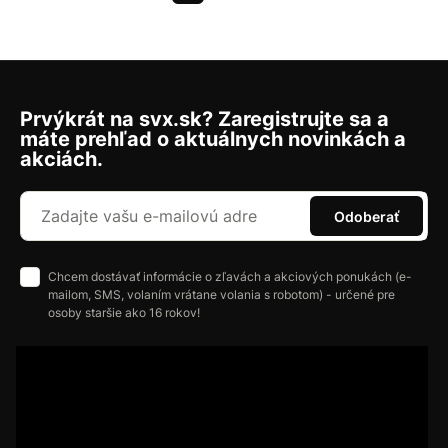
Prvýkrát na svx.sk? Zaregistrujte sa a
máte prehľad o aktuálnych novinkách a
akciách.
Odoberať
Chcem dostávať informácie o zľavách a akciových ponukách (e-
mailom, SMS, volaním vrátane volania s robotom) - určené pre
osoby staršie ako 16 rokov!