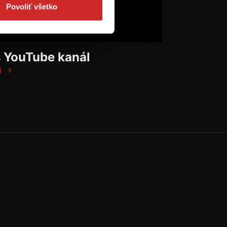
Povoliť všetko
š YouTube kanál
l