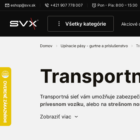
Preskočiť na hlavný obsah
eshop@svx.sk
+421 907 778 007
Pon - Pia: 8:00 – 15:30
Všetky kategórie
Akciové 
Domov
Upínacie pásy - gurtne a príslušenstvo
Tr
Transportn
Transportná sieť vám umožňuje zabezpeči
prívesnom vozíku
, alebo na
strešnom nos
háčikov sieť
ľahko a rýchlo upevníte.
Je 
Zobraziť viac
pružného materiálu
a je mimoriadne
prak