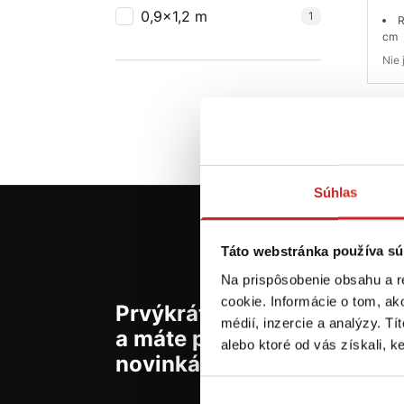
0,9x1,2 m
1
R
cm
Ni
Do
Súhlas
Táto webstránka používa sú
Na prispôsobenie obsahu a r
cookie. Informácie o tom, ak
Prvýkrát na svx.sk? Zaregis
médií, inzercie a analýzy. Tí
a máte prehľad o aktuálny
alebo ktoré od vás získali, ke
novinkách a akciách.