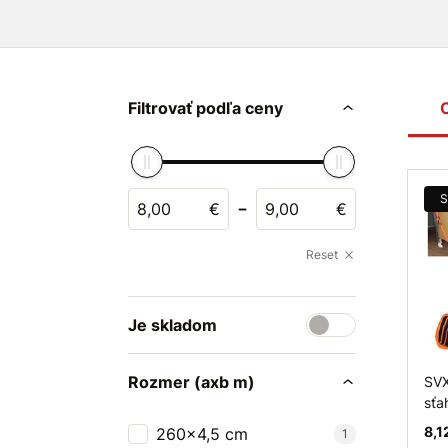
Filtrovať podľa ceny
S
-
€
€
Reset
Je skladom
Rozmer (axb m)
SVX
sťa
8,1
260x4,5 cm
1