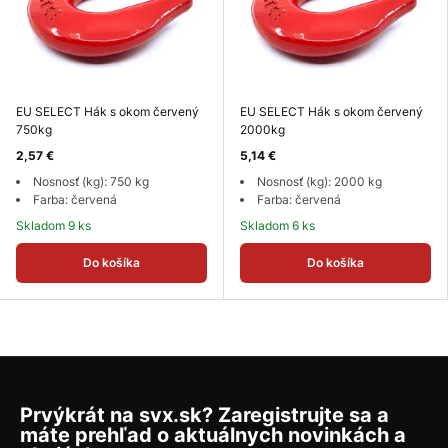
EU SELECT Hák s okom červený
EU SELECT Hák s okom červený
750kg
2000kg
2,57 €
5,14 €
Nosnosť (kg): 750 kg
Nosnosť (kg): 2000 kg
Farba: červená
Farba: červená
Skladom 9 ks
Skladom 6 ks
Do košíka
Do košíka
Prvýkrát na svx.sk? Zaregistrujte sa a
máte prehľad o aktuálnych novinkách a