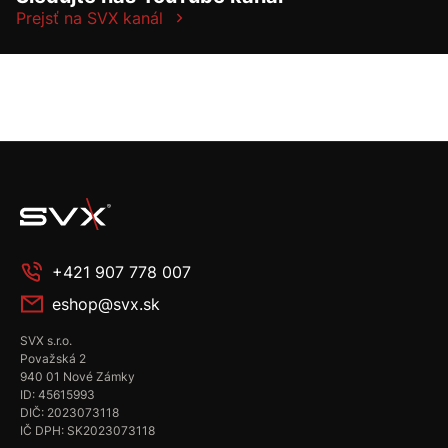
Prejsť na SVX kanál
+421 907 778 007
eshop@svx.sk
SVX s.r.o.
Považská 2
940 01 Nové Zámky
ID: 45615993
DIČ: 2023073118
IČ DPH: SK2023073118