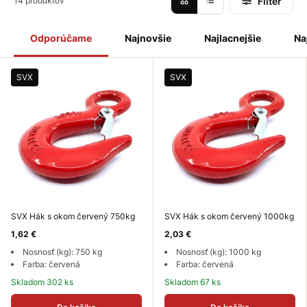
Filter
14 produktov
za najpopulárnejší medzi podobnými zariadeniami na
zdvíhanie bremien. Je vhodný pre menšie žeriavy alebo
nakladače.
Odporúčame
Najnovšie
Najlacnejšie
Na
SVX
SVX
SVX Hák s okom červený 750kg
SVX Hák s okom červený 1000kg
1,62 €
2,03 €
Nosnosť (kg): 750 kg
Nosnosť (kg): 1000 kg
Farba: červená
Farba: červená
Skladom 302 ks
Skladom 67 ks