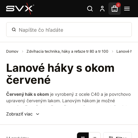
Preskočiť na hlavný obsah
0
Napíšte čo hľadáte
Domov
Zdvíhacia technika, háky a reťaze tr 80 a tr 100
Lanové hák
Lanové háky s okom
červené
Červený hák s okom
je vyrobený z ocele C40 a je povrchovo
upravený červeným lakom. Lanovým hákom je možné
premiestňovať
alebo
fixovať
bremená
pomocou zdvíhacieho
zariadenia, a to ako na stavbe, pri preprave, tak aj v
Zobraziť viac
domácnosti av mnohých ďalších odvetviach. Všetky časti
tohto produktu sú
vyrobené z vysoko pevnej ocele
. Tento
hák sa
vyznačuje vysokou spoľahlivosťou
a je považovaný