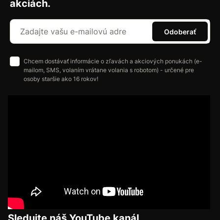
akciách.
Odoberať
Chcem dostávať informácie o zľavách a akciových ponukách (e-
mailom, SMS, volaním vrátane volania s robotom) - určené pre
osoby staršie ako 16 rokov!
Sledujte náš YouTube kanál