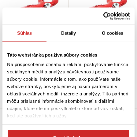
Súhlas
Detaily
O cookies
SVX Hák s okom červený 4500kg
EU SELECT Hák s okom červený
Táto webstránka používa súbory cookies
3000kg
10,55 €
Na prispôsobenie obsahu a reklám, poskytovanie funkcií
6,77 €
Nosnosť (kg): 4500 kg
sociálnych médií a analýzu návštevnosti používame
Farba: červená
Nosnosť (kg): 3000 kg
Farba: červená
súbory cookie. Informácie o tom, ako používate naše
Nie je skladom
webové stránky, poskytujeme aj našim partnerom v
Skladom 1 ks
oblasti sociálnych médií, inzercie a analýzy. Títo partneri
Dopytovať dostupnosť
Do košíka
môžu príslušné informácie skombinovať s ďalšími
údajmi, ktoré ste im poskytli alebo ktoré od vás získali,
keď ste používali ich služby.
SVX