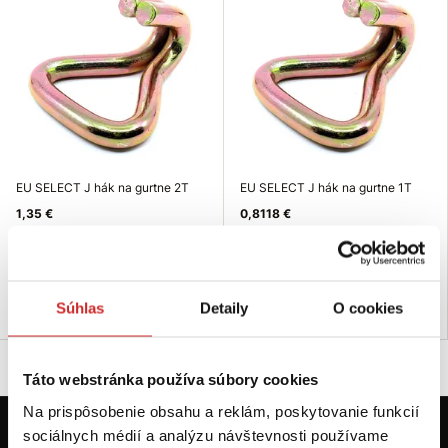
EU SELECT J hák na gurtne 2T
EU SELECT J hák na gurtne 1T
1,35 €
0,8118 €
Nosnosť (T): 2 T
Nosnosť (T): 1 T
Nie je skladom
Skladom 684 ks
Dopytovať dostupnosť
Do košíka
Súhlas
Detaily
O cookies
Táto webstránka používa súbory cookies
Na prispôsobenie obsahu a reklám, poskytovanie funkcií
sociálnych médií a analýzu návštevnosti používame