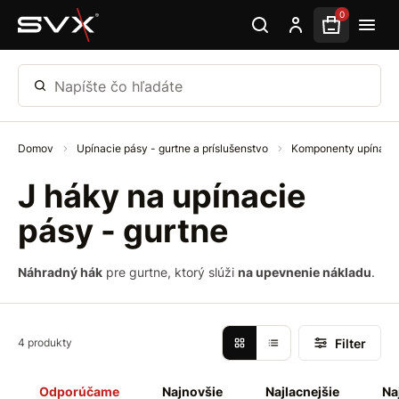
Preskočiť na hlavný obsah
0
Napíšte čo hľadáte
Domov
Upínacie pásy - gurtne a príslušenstvo
Komponenty upínací
J háky na upínacie
pásy - gurtne
Náhradný hák
pre gurtne, ktorý slúži
na upevnenie nákladu
.
Filter
4 produkty
Odporúčame
Najnovšie
Najlacnejšie
Na