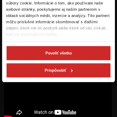
Prvýkrát na svx.sk? Zaregistrujte sa a
súbory cookie. Informácie o tom, ako používate naše
máte prehľad o aktuálnych novinkách a
webové stránky, poskytujeme aj našim partnerom v
akciách.
oblasti sociálnych médií, inzercie a analýzy. Títo partneri
môžu príslušné informácie skombinovať s ďalšími
Odoberať
údajmi, ktoré ste im poskytli alebo ktoré od vás získali,
keď ste používali ich služby.
Chcem dostávať informácie o zľavách a akciových ponukách (e-
mailom, SMS, volaním vrátane volania s robotom) - určené pre
osoby staršie ako 16 rokov!
Povoliť všetko
Prispôsobiť