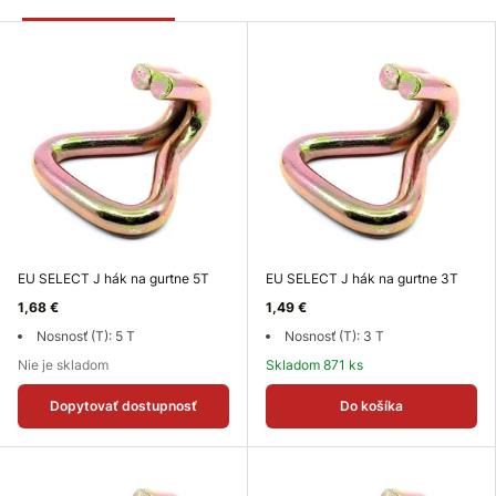
EU SELECT J hák na gurtne 5T
EU SELECT J hák na gurtne 3T
1,68 €
1,49 €
Nosnosť (T): 5 T
Nosnosť (T): 3 T
Nie je skladom
Skladom 871 ks
Dopytovať dostupnosť
Do košíka