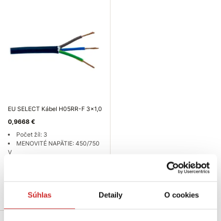
EU SELECT Kábel H05RR-F 3x1,0
0,9668 €
Počet žíl: 3
MENOVITÉ NAPÄTIE: 450/750
V
Prierez vodiča (mm²): 1,0
Skladom 101 m
Do košíka
Súhlas
Detaily
O cookies