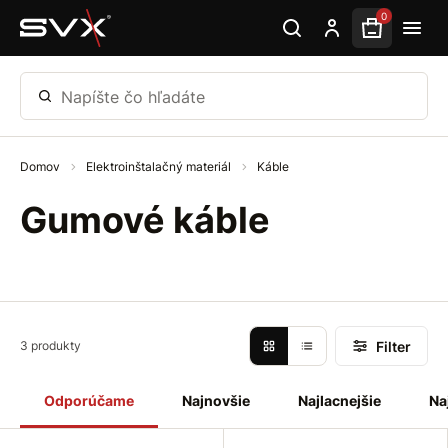
Preskočiť na hlavný obsah
0
Napíšte čo hľadáte
Domov
Elektroinštalačný materiál
Káble
Gumové káble
Filter
3 produkty
Odporúčame
Najnovšie
Najlacnejšie
Na