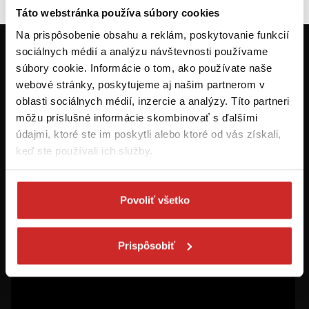
Táto webstránka používa súbory cookies
Na prispôsobenie obsahu a reklám, poskytovanie funkcií
sociálnych médií a analýzu návštevnosti používame
Prvýkrát na svx.sk? Zaregistrujte sa a
súbory cookie. Informácie o tom, ako používate naše
máte prehľad o aktuálnych novinkách a
webové stránky, poskytujeme aj našim partnerom v
akciách.
oblasti sociálnych médií, inzercie a analýzy. Títo partneri
môžu príslušné informácie skombinovať s ďalšími
Odoberať
údajmi, ktoré ste im poskytli alebo ktoré od vás získali,
keď ste používali ich služby.
Chcem dostávať informácie o zľavách a akciových ponukách (e-
mailom, SMS, volaním vrátane volania s robotom) - určené pre
osoby staršie ako 16 rokov!
Povoliť všetko
Prispôsobiť