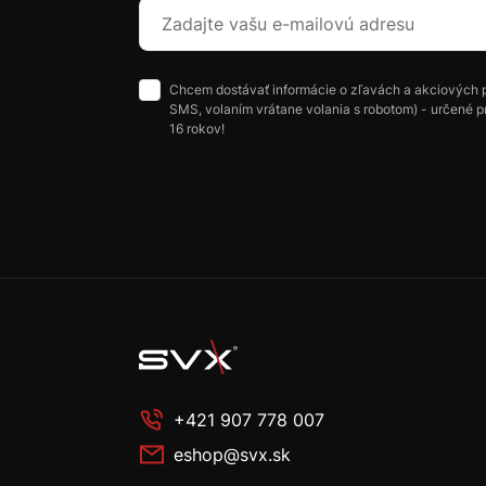
Chcem dostávať informácie o zľavách a akciových 
SMS, volaním vrátane volania s robotom) - určené p
16 rokov!
+421 907 778 007
eshop@svx.sk