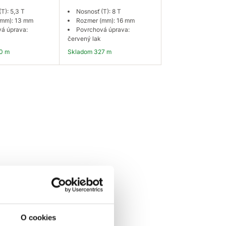
T): 5,3 T
Nosnosť (T): 8 T
(mm): 13 mm
Rozmer (mm): 16 mm
á úprava:
Povrchová úprava:
červený lak
50 m
Skladom 327 m
 košíka
Do košíka
O cookies