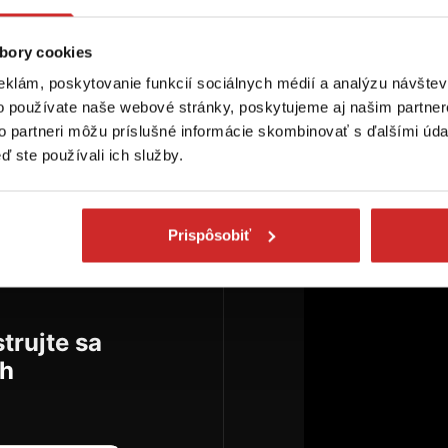
ovrchová úprava:
ený lak
bory cookies
ladom 854 m
eklám, poskytovanie funkcií sociálnych médií a analýzu návšte
o používate naše webové stránky, poskytujeme aj našim partner
Do košíka
to partneri môžu príslušné informácie skombinovať s ďalšími údaj
ď ste používali ich služby.
Prispôsobiť
trujte sa
ch