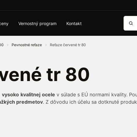
Vyhľa
ceny
Vernostný program
Kontakt
100
Pevnostné reťaze
Reťaze červené tr 80
vené tr 80
z
vysoko
kvalitnej
ocele
v súlade s EÚ normami kvality. Po
ažkých predmetov
. Z dôvodu ich účelu sa dotknuté produ
ných druhoch zdvíhacej techniky. Pevnostné reťaze s kruho
 jedinečný typ reťaze zohráva dôležitú úlohu v
metalurgi
esníctva. Najobľúbenejšími reťazami sú 6x18, 8x24, 10x30