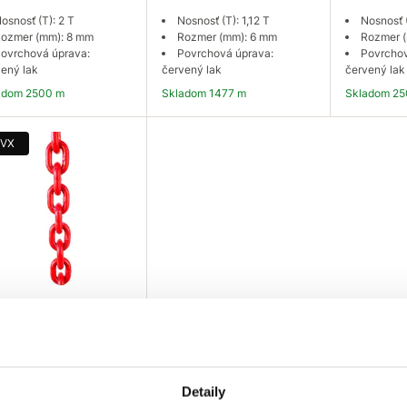
osnosť (T): 2 T
Nosnosť (T): 1,12 T
Nosnosť (
ozmer (mm): 8 mm
Rozmer (mm): 6 mm
Rozmer 
ovrchová úprava:
Povrchová úprava:
Povrchov
ený lak
červený lak
červený lak
ladom 2500 m
Skladom 1477 m
Skladom 2
Do košíka
Do košíka
Do
VX
 Reťaz pevnostná tr
červená 10mm
29 €
osnosť (T): 3,15 T
Detaily
ozmer (mm): 10 mm