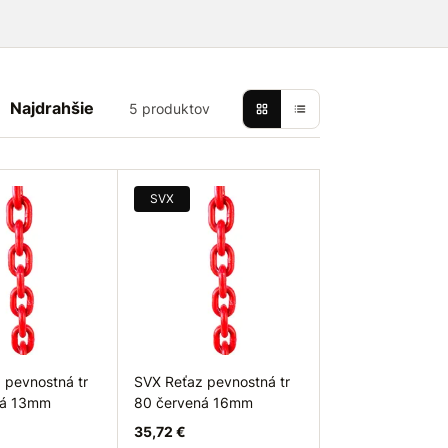
Najdrahšie
5 produktov
SVX
 pevnostná tr
SVX Reťaz pevnostná tr
ná 13mm
80 červená 16mm
35,72 €