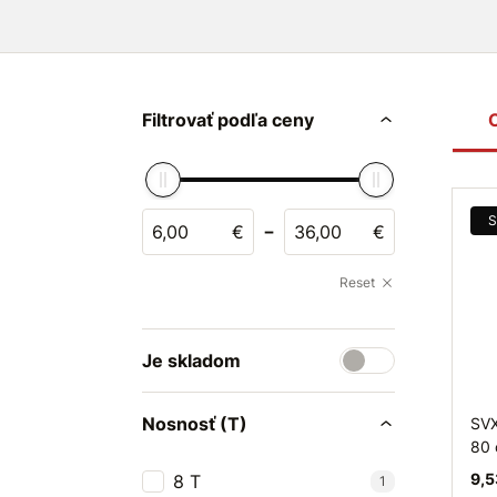
Filtrovať podľa ceny
S
-
€
€
Reset
Je skladom
Nosnosť (T)
SVX
80 
9,5
8 T
1