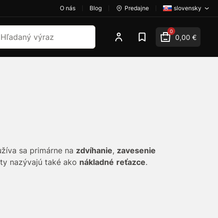
O nás
Blog
Predajne
slovensky
dať
0
0,00 €
užíva sa primárne na
zdvíhanie
,
zavesenie
kty nazývajú také ako
nákladné
reťazce
.
vými článkami našli
široké
uplatnenie
v
ckom
a
ťažobnom
priemysle
, ako aj v
.