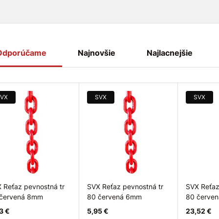
Odporúčame
Najnovšie
Najlacnejšie
VX
SVX
SVX
 Reťaz pevnostná tr
SVX Reťaz pevnostná tr
SVX Reťaz
červená 8mm
80 červená 6mm
80 červe
3 €
5,95 €
23,52 €