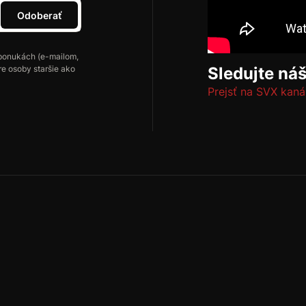
Odoberať
ponukách (e-mailom,
re osoby staršie ako
Sledujte ná
Prejsť na SVX kaná