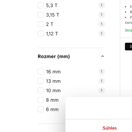
5,3 T
1
N
R
3,15 T
1
P
červ
2 T
1
Sk
1,12 T
1
S
Rozmer (mm)
16 mm
1
13 mm
1
10 mm
1
8 mm
1
SVX
80 
6 mm
1
14,
N
Súhlas
R