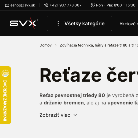
Preskočiť na hlavný obsah
eshop@svx.sk
+421 907 778 007
Pon - Pia: 8:00 – 15:30
Všetky kategórie
Akciové 
Domov
Zdvíhacia technika, háky a reťaze tr 80 a tr 
Reťaze čer
Reťaz pevnostnej triedy 80
je vyrobená 
a
držanie
bremien
, ale aj na
upevnenie ť
Používajú sa na
reťazových
závesoch
a i
Zobraziť viac
mnohých priemyselných odvetviach. Tento
rôznych odvetviach poľnohospodárstva a l