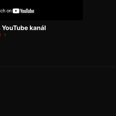
š YouTube kanál
l