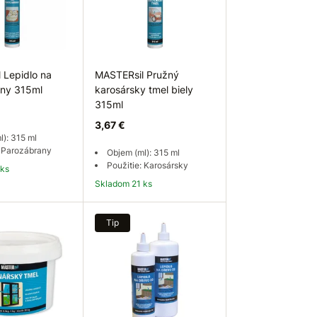
 Lepidlo na
MASTERsil Pružný
ny 315ml
karosársky tmel biely
315ml
3,67 €
l): 315 ml
: Parozábrany
Objem (ml): 315 ml
Použitie: Karosársky
 ks
Skladom 21 ks
 košíka
Do košíka
Tip