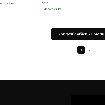
pena
e je skladom
Skladom 24 ks
pytovať dostupnosť
Do košíka
Do
Zobraziť ďalších 21 produ
1
2