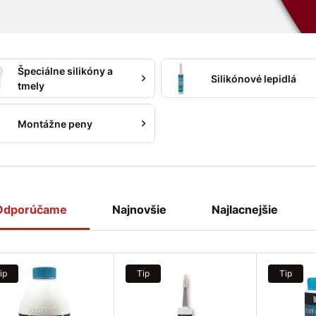
si prácu pri montáži,
a dosiahnite profesionálne
Špeciálne silikóny a
Silikónové lepidlá
tmely
Montážne peny
Odporúčame
Najnovšie
Najlacnejšie
ip
Tip
Tip