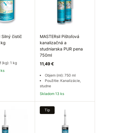
Silný čistič
MASTERsil Pištoľová
1kg
kanalizačná a
studniarska PUR pena
750ml
 (kg): 1 kg
11,49 €
 ks
Objem (ml): 750 ml
Použitie: Kanalizácie,
studne
Skladom 13 ks
 košíka
Do košíka
Tip