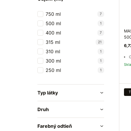
750 ml
7
500 ml
1
MAS
400 ml
7
50
315 ml
21
6,7
310 ml
1
O
300 ml
1
Sk
250 ml
1
Typ látky
T
Druh
Farebný odtieň