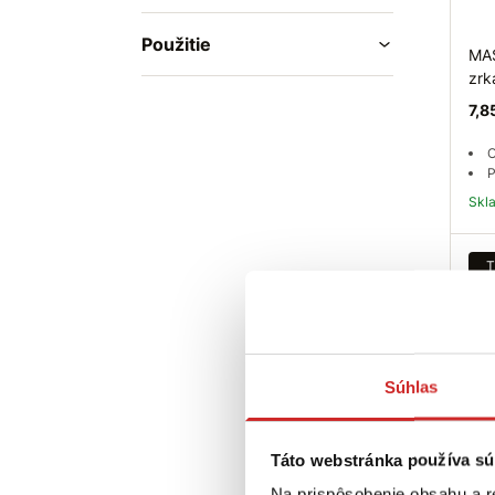
Použitie
MAS
zrk
7,8
O
P
Sk
T
Súhlas
Táto webstránka používa sú
MAS
tme
Na prispôsobenie obsahu a r