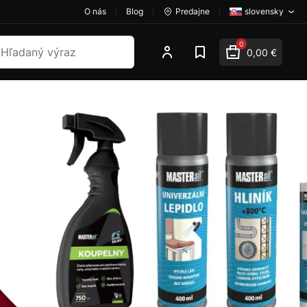
O nás
Blog
Predajne
slovensky
dať
0
0,00 €