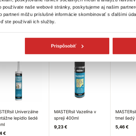
ml
o používate naše webové stránky, poskytujeme aj našim partner
5,70 €
8,81 €
9 €
to partneri môžu príslušné informácie skombinovať s ďalšími údaj
Objem (ml): 315 ml
Hmotnosť
ď ste používali ich služby.
Použitie: Parkety
Použitie
bjem (ml): 315 ml
oužitie: Parkety
Skladom 18 ks
Skladom 16
ladom 27 ks
Prispôsobiť
Do košíka
Do košíka
Do
ip
Tip
Tip
TERsil Univerzálne
MASTERsil Vazelína v
MASTERsil
tážne lepidlo šedé
spreji 400ml
tmel šedý
ml
9,23 €
5,46 €
4 €