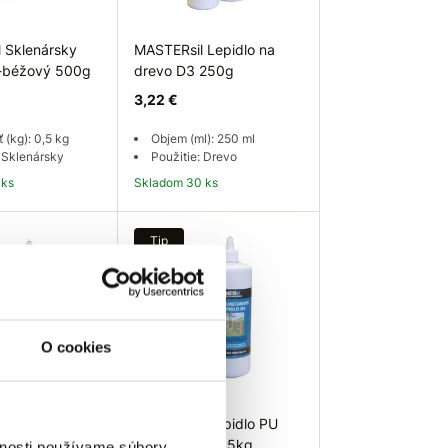
 Sklenársky
MASTERsil Lepidlo na
o-béžový 500g
drevo D3 250g
3,22 €
 (kg): 0,5 kg
Objem (ml): 250 ml
: Sklenársky
Použitie: Drevo
 ks
Skladom 30 ks
 košíka
Do košíka
Tip
O cookies
 Lepidlo na
MASTERsil Lepidlo PU
1kg
D4 medové 0,5kg
vnosti používame súbory