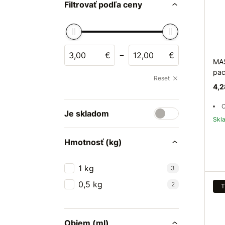
Filtrovať podľa ceny
-
€
€
MAS
pac
Reset
4,2
O
Je skladom
Sk
Hmotnosť (kg)
1 kg
3
0,5 kg
2
T
Objem (ml)