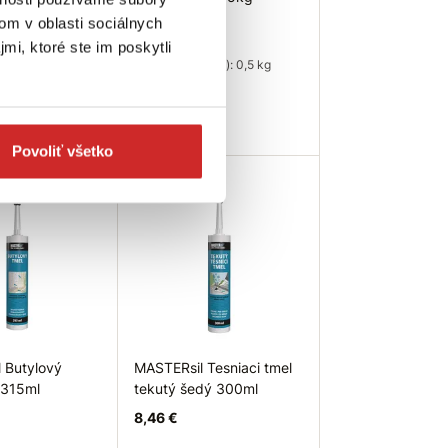
om v oblasti sociálnych
11,61 €
mi, ktoré ste im poskytli
 (kg): 1 kg
Hmotnosť (kg): 0,5 kg
: Drevo
Skladom 20 ks
 ks
Povoliť všetko
 košíka
Do košíka
Tip
 Butylový
MASTERsil Tesniaci tmel
 315ml
tekutý šedý 300ml
8,46 €