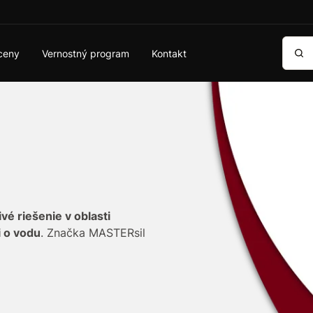
Vyhľa
ceny
Vernostný program
Kontakt
ivé riešenie v oblasti
i o vodu
. Značka MASTERsil
 špecializované prípravky
,
h aj v domácnosti.
ty s vysokou účinnosťou,
iou
.
Spoľahnite sa na