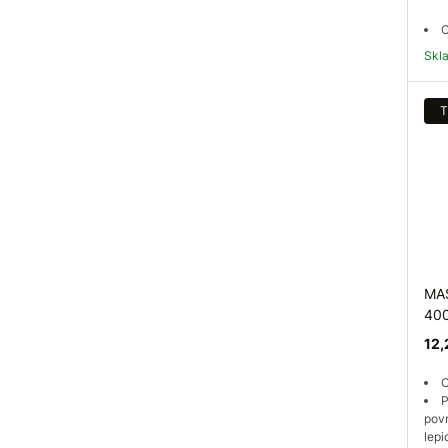
O
Sk
T
MAS
40
12,
O
P
pov
lepid