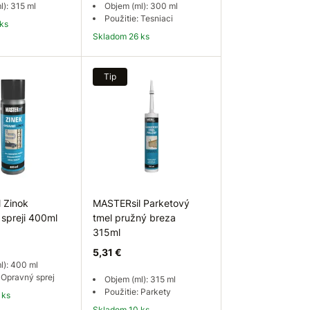
l): 315 ml
Objem (ml): 300 ml
Použitie: Tesniaci
 ks
Skladom 26 ks
 košíka
Do košíka
Tip
 Zinok
MASTERsil Parketový
 spreji 400ml
tmel pružný breza
315ml
5,31 €
l): 400 ml
 Opravný sprej
Objem (ml): 315 ml
Použitie: Parkety
 ks
Skladom 10 ks