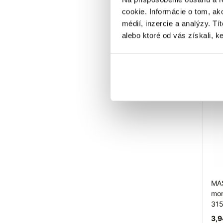
315
cookie. Informácie o tom, ak
5,4
médií, inzercie a analýzy. Tí
alebo ktoré od vás získali, ke
O
P
Sk
T
MAS
mon
315
3,9