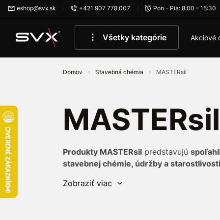
Preskočiť na hlavný obsah
eshop@svx.sk
+421 907 778 007
Pon - Pia: 8:00 – 15:30
Všetky kategórie
Akciové 
Domov
Stavebná chémia
MASTERsil
MASTERsil
Produkty MASTERsil
predstavujú
spoľahl
stavebnej chémie, údržby a starostlivost
ponúka
kvalitné silikóny, tmely, čističe a
Zobraziť viac
ktoré oceníte v stavebníctve, pri bazénoc
V našej ponuke nájdete
MASTERsil produk
dlhou životnosťou
a
jednoduchou aplikác