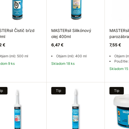
TERsil Čistič bŕzd
MASTERsil Silikónový
MASTERsil
0ml
olej 400ml
parozábra
2 €
6,47 €
7,55 €
bjem (ml): 500 ml
Objem (ml): 400 ml
Objem (m
Použitie
ladom 9 ks
Skladom 18 ks
Skladom 15
Do košíka
Do košíka
Do
ip
Tip
Tip