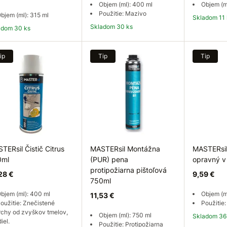
Objem (ml): 400 ml
Objem (m
Použitie: Mazivo
bjem (ml): 315 ml
Skladom 11
Skladom 30 ks
ladom 30 ks
Do košíka
Do košíka
Do
ip
Tip
Tip
TERsil Čistič Citrus
MASTERsil Montážna
MASTERsil
0ml
(PUR) pena
opravný v
protipožiarna pištoľová
28 €
9,59 €
750ml
bjem (ml): 400 ml
Objem (m
11,53 €
oužitie: Znečistené
Použitie:
rchy od zvyškov tmelov,
Objem (ml): 750 ml
Skladom 36
iel.
Použitie: Protipožiarna