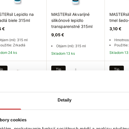
TERsil Lepidlo na
MASTERsil Akvarijné
MASTERsil
adlá biele 315ml
silikónové lepidlo
tmel šed
transparenstné 315ml
5 €
3,10 €
9,05 €
bjem (ml): 315 ml
Hmotnosť
oužitie: Zrkadlá
Použitie
Objem (ml): 315 ml
ladom 24 ks
Skladom 13
Skladom 13 ks
Do košíka
Do košíka
Do
ip
Tip
Tip
Detaily
bory cookies
TERsil Parketový
MASTERsil Parketový
MASTERsil
l pružný antracit
tmel pružný dub 315ml
drevo D3 
eklám, poskytovanie funkcií sociálnych médií a analýzu návšte