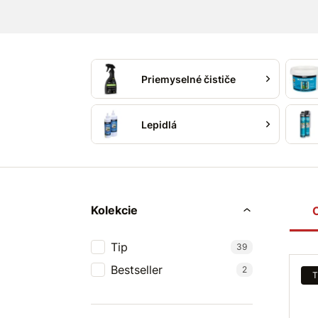
overenú kvalitu MASTERsil
a zjednodušte 
tesnení alebo čistení.
Objavte
kompletný sortiment MASTERsil
výsledky jednoducho a efektívne.
Priemyselné čističe
Lepidlá
Kolekcie
Tip
39
Bestseller
2
T