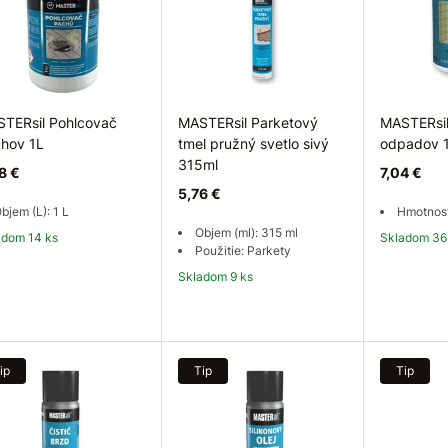
TERsil Pohlcovač
MASTERsil Parketový
MASTERsil 
hov 1L
tmel pružný svetlo sivý
odpadov 
315ml
8 €
7,04 €
5,76 €
bjem (L): 1 L
Hmotnosť
Objem (ml): 315 ml
ladom 14 ks
Skladom 36
Použitie: Parkety
Skladom 9 ks
Do košíka
Do košíka
Do
ip
Tip
Tip