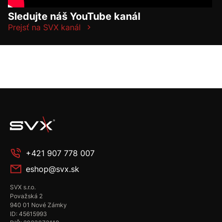
Sledujte náš YouTube kanál
Prejsť na SVX kanál
+421 907 778 007
eshop@svx.sk
SVX s.r.o.
Považská 2
940 01 Nové Zámky
ID: 45615993