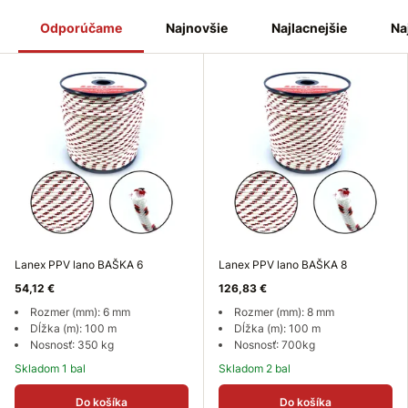
Odporúčame
Najnovšie
Najlacnejšie
Na
Lanex PPV lano BAŠKA 6
Lanex PPV lano BAŠKA 8
54,12 €
126,83 €
Rozmer (mm): 6 mm
Rozmer (mm): 8 mm
Dĺžka (m): 100 m
Dĺžka (m): 100 m
Nosnosť: 350 kg
Nosnosť: 700kg
Skladom 1 bal
Skladom 2 bal
Do košíka
Do košíka