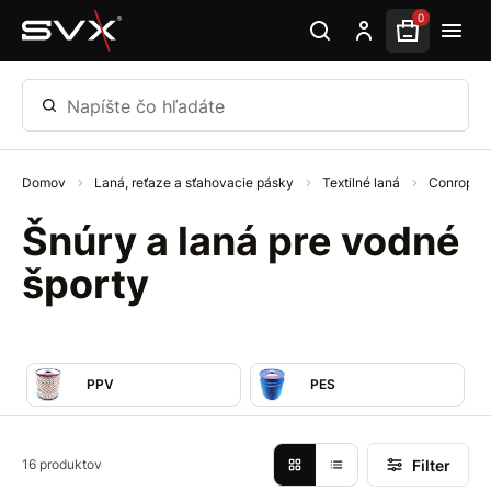
Preskočiť na hlavný obsah
0
Napíšte čo hľadáte
Domov
Laná, reťaze a sťahovacie pásky
Textilné laná
Conrop / 
Šnúry a laná pre vodné
športy
PPV
PES
Filter
16 produktov