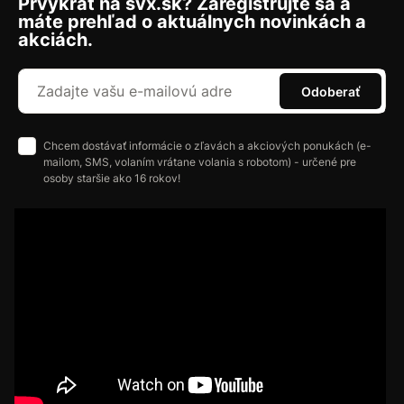
Prvýkrát na svx.sk? Zaregistrujte sa a
máte prehľad o aktuálnych novinkách a
akciách.
Odoberať
Chcem dostávať informácie o zľavách a akciových ponukách (e-
mailom, SMS, volaním vrátane volania s robotom) - určené pre
osoby staršie ako 16 rokov!