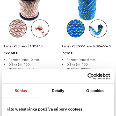
Lanex PES lano ŠANCA 10
Lanex PES/PPV lano MORÁVKA 6
122,58 €
77,12 €
Rozmer (mm): 10 mm
Rozmer (mm): 6 mm
Dĺžka (m): 100 m
Dĺžka (m): 100 m
Nosnosť: 1300 kg
Nosnosť: 400kg
Skladom 1 bal
Skladom 2 bal
Do košíka
Do košíka
Súhlas
Detaily
O cookies
Táto webstránka používa súbory cookies