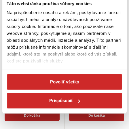
Táto webstránka používa súbory cookies
Na prispôsobenie obsahu a reklám, poskytovanie funkcií
sociálnych médií a analýzu návštevnosti používame
súbory cookie. Informácie o tom, ako používate naše
webové stránky, poskytujeme aj našim partnerom v
oblasti sociálnych médií, inzercie a analýzy. Títo partneri
môžu príslušné informácie skombinovať s ďalšími
údajmi, ktoré ste im poskytli alebo ktoré od vás získali,
keď ste používali ich služby.
Lanex PPV lano farebné s jadrom
Lanex PPV lano farebné s jadrom
pletené 16pr 14mm
pletené čierne s kontrolkami 16pr
14mm
1,47 €
148,83 €
Povoliť všetko
Rozmer (mm): 14 mm
Dĺžka (m): 100 m
Rozmer (mm): 14 mm
Nosnosť: 1937kg
Dĺžka (m): 100 m
Nosnosť: 1937kg
Skladom 908 m
Prispôsobiť
Skladom 1 bal
Do košíka
Do košíka