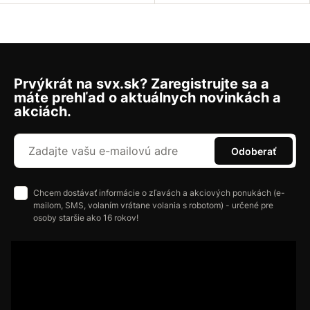
Prvýkrát na svx.sk? Zaregistrujte sa a
máte prehľad o aktuálnych novinkách a
akciách.
Odoberať
Chcem dostávať informácie o zľavách a akciových ponukách (e-
mailom, SMS, volaním vrátane volania s robotom) - určené pre
osoby staršie ako 16 rokov!