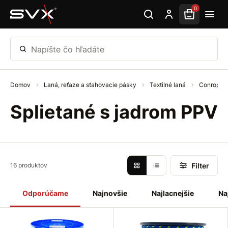
Preskočiť na hlavný obsah
0
Napíšte čo hľadáte
Domov
Laná, reťaze a sťahovacie pásky
Textilné laná
Conrop / 
Splietané s jadrom PPV
Filter
16 produktov
Odporúčame
Najnovšie
Najlacnejšie
Na