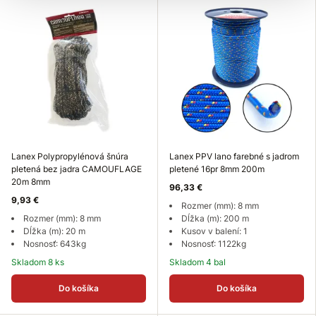
Lanex Polypropylénová šnúra
Lanex PPV lano farebné s jadrom
pletená bez jadra CAMOUFLAGE
pletené 16pr 8mm 200m
20m 8mm
96,33 €
9,93 €
Rozmer (mm): 8 mm
Rozmer (mm): 8 mm
Dĺžka (m): 200 m
Dĺžka (m): 20 m
Kusov v balení: 1
Nosnosť: 643kg
Nosnosť: 1122kg
Skladom 8 ks
Skladom 4 bal
Do košíka
Do košíka