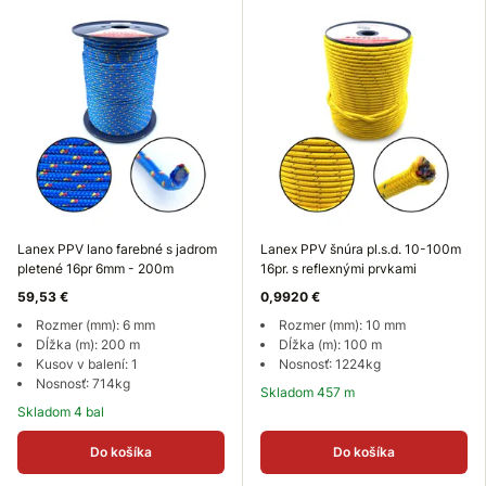
Lanex PPV lano farebné s jadrom
Lanex PPV šnúra pl.s.d. 10-100m
pletené 16pr 6mm - 200m
16pr. s reflexnými prvkami
59,53 €
0,9920 €
Rozmer (mm): 6 mm
Rozmer (mm): 10 mm
Dĺžka (m): 200 m
Dĺžka (m): 100 m
Kusov v balení: 1
Nosnosť: 1224kg
Nosnosť: 714kg
Skladom 457 m
Skladom 4 bal
Do košíka
Do košíka