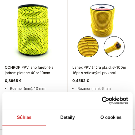
CONROP PPV lano farebné s
Lanex PPV šnúra pl.s.d. 6-100m
jadrom pletené 40pr 10mm
16pr. s reflexnými prvkami
0,8965 €
0,4552 €
Rozmer (mm): 10 mm
Rozmer (mm): 6 mm
Dĺžka (m): 100 m
Dĺžka (m): 100 m
Nosnosť: 1530kg
Nosnosť: 714kg
Skladom 1697 m
Skladom 1808 m
Súhlas
Detaily
O cookies
Do košíka
Do košíka