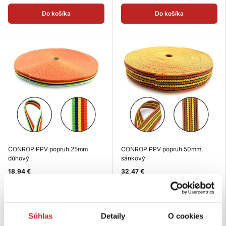
Do košíka
Do košíka
CONROP PPV popruh 25mm
CONROP PPV popruh 50mm,
dúhový
sánkový
18,94 €
32,47 €
Rozmer (mm): 25 mm
Rozmer (mm): 50 mm
Dĺžka (m): 50 m
Dĺžka (m): 50 m
Farba: dúhová
Farba: sánková
Súhlas
Detaily
O cookies
Skladom 2 bal
Skladom 4 bal