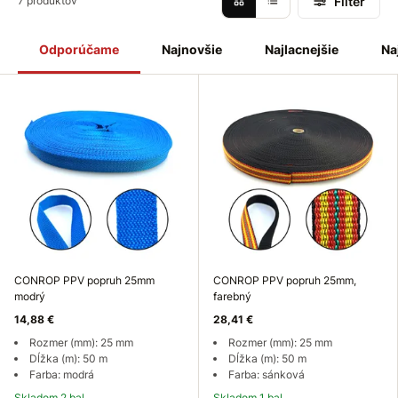
Filter
7 produktov
Odporúčame
Najnovšie
Najlacnejšie
Na
CONROP PPV popruh 25mm
CONROP PPV popruh 25mm,
modrý
farebný
14,88 €
28,41 €
Rozmer (mm): 25 mm
Rozmer (mm): 25 mm
Dĺžka (m): 50 m
Dĺžka (m): 50 m
Farba: modrá
Farba: sánková
Skladom 2 bal
Skladom 1 bal