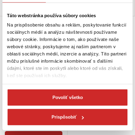
Do košíka
Do košíka
Táto webstránka používa súbory cookies
Na prispôsobenie obsahu a reklám, poskytovanie funkcií
sociálnych médií a analýzu návštevnosti používame
súbory cookie. Informácie o tom, ako používate naše
webové stránky, poskytujeme aj našim partnerom v
oblasti sociálnych médií, inzercie a analýzy. Títo partneri
môžu príslušné informácie skombinovať s ďalšími
údajmi, ktoré ste im poskytli alebo ktoré od vás získali,
keď ste používali ich služby.
CONROP PPV popruh 40mm,
farebný
Povoliť všetko
47,36 €
Rozmer (mm): 40 mm
Dĺžka (m): 50 m
Prispôsobiť
Farba: sánková
Skladom 2 bal