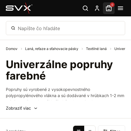
Preskočiť na hlavný obsah
0
Napíšte čo hľadáte
Domov
Laná, reťaze a sťahovacie pásky
Textilné laná
Univerzál
Univerzálne popruhy
farebné
Popruhy sú vyrobené z vysokopevnostného
polypropylénového vlákna a sú dodávané v hrúbkach 1-2 mm
a 2-3 mm. Popruhy nájdu široké uplatnenie ako v
priemyselných aplikáciách, tak aj v oblasti voľnočasových
Zobraziť viac
aktivít.