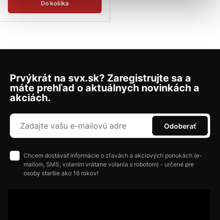
Do košíka
Prvýkrát na svx.sk? Zaregistrujte sa a
máte prehľad o aktuálnych novinkách a
akciách.
Odoberať
Chcem dostávať informácie o zľavách a akciových ponukách (e-
mailom, SMS, volaním vrátane volania s robotom) - určené pre
osoby staršie ako 16 rokov!