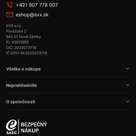
+421 907 778 007
eshop@svx.sk
SVX s.r.o.
Považská 2
940 01 Nové Zámky
ID: 45615993
DIČ: 2023073118
IČ DPH: SK2023073118
Všetko o nákupe
Neprehliadnite
O spoločnosti