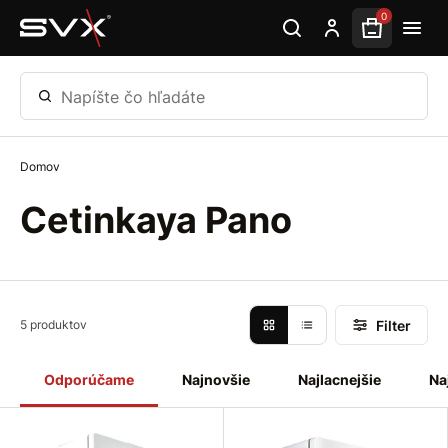
Preskočiť na hlavný obsah
0
Napíšte čo hľadáte
Domov
Cetinkaya Pano
Filter
5 produktov
Odporúčame
Najnovšie
Najlacnejšie
Na