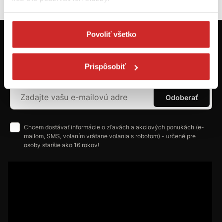
Povoliť všetko
Prvýkrát na svx.sk? Zaregistrujte sa a
máte prehľad o aktuálnych novinkách a
Prispôsobiť
akciách.
Odoberať
Chcem dostávať informácie o zľavách a akciových ponukách (e-
mailom, SMS, volaním vrátane volania s robotom) - určené pre
osoby staršie ako 16 rokov!