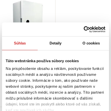
Súhlas
Detaily
O cookies
Cetinkaya Pano Rozvádzač
plastový IP65 180x240x130 mm
Táto webstránka používa súbory cookies
17,76 €
Na prispôsobenie obsahu a reklám, poskytovanie funkcií
Šírka (mm): 180 mm
Hĺbka (mm): 130 mm
sociálnych médií a analýzu návštevnosti používame
Výška (mm): 240 mm
súbory cookie. Informácie o tom, ako používate naše
Krytie (IP): IP65
webové stránky, poskytujeme aj našim partnerom v
Skladom 15 ks
oblasti sociálnych médií, inzercie a analýzy. Títo partneri
Do košíka
môžu príslušné informácie skombinovať s ďalšími
údajmi, ktoré ste im poskytli alebo ktoré od vás získali,
keď ste používali ich služby.