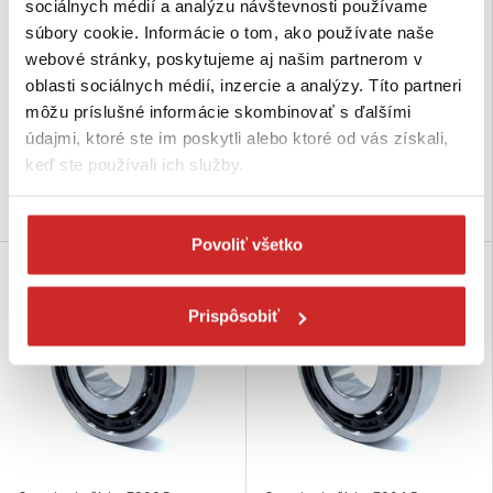
sociálnych médií a analýzu návštevnosti používame
súbory cookie. Informácie o tom, ako používate naše
Complex Ložisko 7309 B
Complex Ložisko 7308 B
webové stránky, poskytujeme aj našim partnerom v
13,01 €
10,68 €
oblasti sociálnych médií, inzercie a analýzy. Títo partneri
Šírka (mm): 25 mm
Šírka (mm): 23 mm
môžu príslušné informácie skombinovať s ďalšími
Vnútorný priemer (mm): 45 mm
Vnútorný priemer (mm): 40 mm
Vonkajší priemer (mm): 100 mm
Vonkajší priemer (mm): 90 mm
údajmi, ktoré ste im poskytli alebo ktoré od vás získali,
Nie je skladom
Skladom 1 ks
keď ste používali ich služby.
Dopytovať dostupnosť
Do košíka
Povoliť všetko
Prispôsobiť