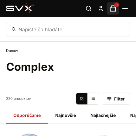
Preskočiť na hlavný obsah
0
Napíšte čo hľadáte
Domov
Complex
Filter
220 produktov
Odporúčame
Najnovšie
Najlacnejšie
Na