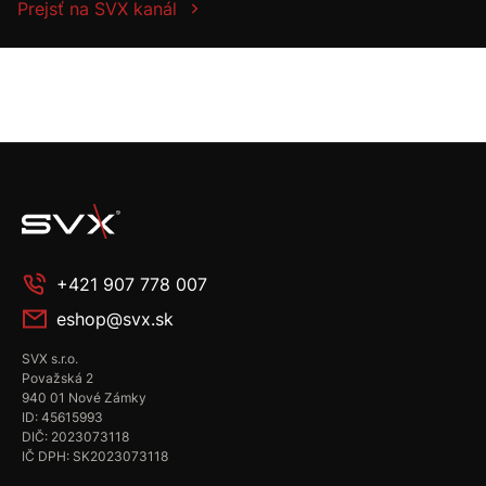
Prejsť na SVX kanál
+421 907 778 007
eshop@svx.sk
SVX s.r.o.
Považská 2
940 01 Nové Zámky
ID: 45615993
DIČ: 2023073118
IČ DPH: SK2023073118