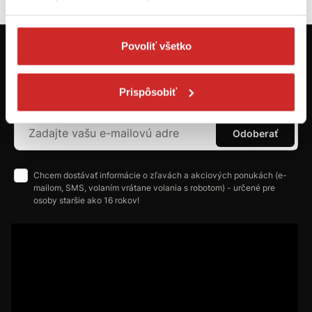
Povoliť všetko
Prvýkrát na svx.sk? Zaregistrujte sa a
máte prehľad o aktuálnych novinkách a
akciách.
Prispôsobiť
Odoberať
Chcem dostávať informácie o zľavách a akciových ponukách (e-
mailom, SMS, volaním vrátane volania s robotom) - určené pre
osoby staršie ako 16 rokov!