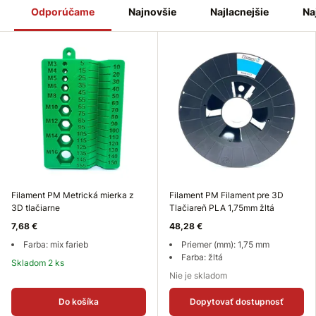
sa zrodila značka Filament PM.
Odporúčame
Najnovšie
Najlacnejšie
Na
Filament PM Metrická mierka z
Filament PM Filament pre 3D
3D tlačiarne
Tlačiareň PLA 1,75mm žltá
7,68 €
48,28 €
Farba: mix farieb
Priemer (mm): 1,75 mm
Farba: žltá
Skladom 2 ks
Nie je skladom
Do košíka
Dopytovať dostupnosť