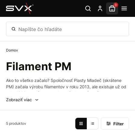
Preskočiť na hlavný obsah
0
Napíšte čo hľadáte
Domov
Filament PM
Ako to všetko začalo? Spoločnosť Plasty Mladeč (skrátene
PM) začala výrobu filamentov v roku 2013, ale existuje už od
roku 1992 a vyrába extrudované plastové profily pre
kompletizáciu kapsových vzduchotechnických filtrov a
Zobraziť viac
zváracie drôty. V roku 2007 nastúpil do Plasty Mladeč Jan
Přindiš, ako čerstvý absolvent vysokej školy chemickej. A bol
to práve on, ktorý neskôr prišiel s nápadom vyrábať filamenty.
Filter
5 produktov
Videl v tom potenciál a hovoril si, že ak dokážeme vyrobiť
drôty pre zváranie, potom môžeme vyrobiť aj filamenty. A tak