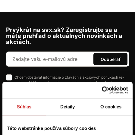
Prvýkrát na svx.sk? Zaregistrujte sa a
máte prehľad o aktuálnych novinkách a
akciách.
Odoberať
Chcem dostávať informácie o zľavách a akciových ponukách (e-
mailom, SMS, volaním vrátane volania s robotom) - určené pre
osoby staršie ako 16 rokov!
Súhlas
Detaily
O cookies
Táto webstránka používa súbory cookies