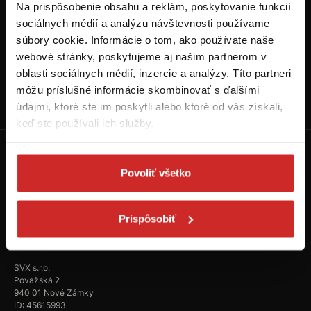
Na prispôsobenie obsahu a reklám, poskytovanie funkcií
sociálnych médií a analýzu návštevnosti používame
súbory cookie. Informácie o tom, ako používate naše
webové stránky, poskytujeme aj našim partnerom v
oblasti sociálnych médií, inzercie a analýzy. Títo partneri
Sledujte náš YouTube kanál
môžu príslušné informácie skombinovať s ďalšími
Prejsť na SVX kanál
údajmi, ktoré ste im poskytli alebo ktoré od vás získali,
keď ste používali ich služby.
Povoliť všetko
Prispôsobiť
+421 907 778 007
eshop@svx.sk
SVX s.r.o.
Považská 2
940 01 Nové Zámky
ID: 45615993