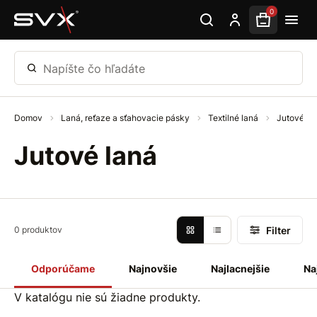
Preskočiť na hlavný obsah
0
Napíšte čo hľadáte
Domov
Laná, reťaze a sťahovacie pásky
Textilné laná
Jutové la
Jutové laná
Filter
0 produktov
Odporúčame
Najnovšie
Najlacnejšie
Na
V katalógu nie sú žiadne produkty.