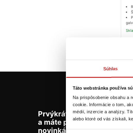
R
Š
P
galv
Sk
Súhlas
Táto webstránka používa sú
Na prispôsobenie obsahu a r
cookie. Informácie o tom, ak
médií, inzercie a analýzy. Tí
Prvýkrát na svx.sk? Zaregis
alebo ktoré od vás získali, ke
a máte prehľad o aktuálny
novinkách a akciách.