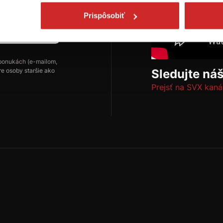
Prispôsobiť
Odoberať
ponukách (e-mailom,
re osoby staršie ako
Sledujte ná
Prejsť na SVX kaná