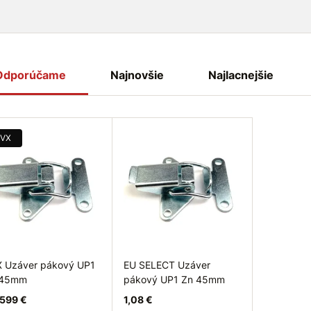
Odporúčame
Najnovšie
Najlacnejšie
VX
 Uzáver pákový UP1
EU SELECT Uzáver
 45mm
pákový UP1 Zn 45mm
599 €
1,08 €