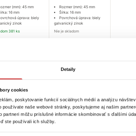
ozmer (mm): 45 mm
Rozmer (mm): 45 mm
írka: 16 mm
Šírka: 16 mm
ovrchová úprava: biely
Povrchová úprava: biely
anický zinok
galvanický zinok
ladom 381 ks
Nie je skladom
Do košíka
Dopytovať dostupnosť
Detaily
bory cookies
eklám, poskytovanie funkcií sociálnych médií a analýzu návšte
o používate naše webové stránky, poskytujeme aj našim partner
to partneri môžu príslušné informácie skombinovať s ďalšími údaj
trujte sa
ď ste používali ich služby.
ch