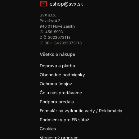
eshop@svx.sk
SVX s.r.o.
Považská 2
940 01 Nové Zámky
ID: 45615993
DIČ: 2023073118
IČ DPH: SK2023073118
Všetko o nákupe
Doprava a platba
Obchodné podmienky
Ochrana údajov
Čo u nás predávame
Podpora predaja
Formulár na vytknutie vady / Reklamácia
Podmienky pre FB súťaž
Cookies
Vernostný program