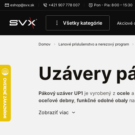
Preskočiť na hlavný obsah
eshop@svx.sk
+421 907 778 007
Pon - Pia: 8:00 – 15:30
Všetky kategórie
Akciové 
Domov
Lanové príslušenstvo a nerezový program
Uzávery p
Pákový uzáver UP1
je vyrobený z
ocele
a 
oceľové
debny
,
funkčné
odolné obaly
n
Zobraziť viac