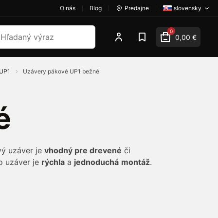
O nás
Blog
Predajne
slovensky
dať
0
0,00 €
 UP1
Uzávery pákové UP1 bežné
é
vý uzáver je
vhodný pre drevené
či
o uzáver je
rýchla
a
jednoduchá
montáž
.