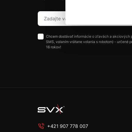
Chcem dostávať informácie o zľavách a akciových 
SMS, volaním vrátane volania s robotom) - určené p
16 rokov!
+421 907 778 007