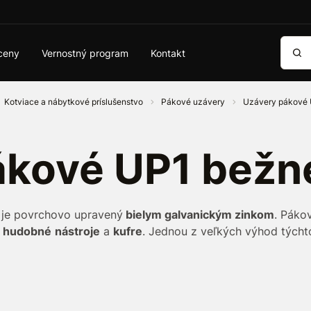
Vyhľa
ceny
Vernostný program
Kontakt
Kotviace a nábytkové príslušenstvo
Pákové uzávery
Uzávery pákové
ákové UP1 bežn
je povrchovo upravený
bielym galvanickým zinkom
. Páko
a
hudobné
nástroje
a
kufre
. Jednou z veľkých výhod týcht