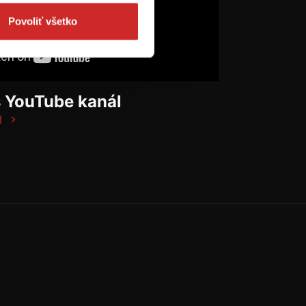
Povoliť všetko
š YouTube kanál
l