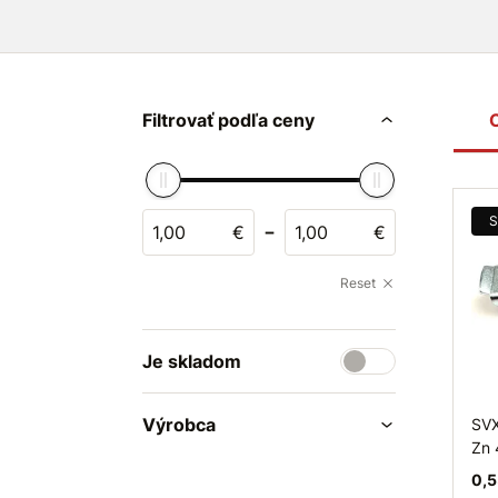
Filtrovať podľa ceny
S
-
€
€
Reset
Je skladom
Výrobca
SVX
Zn
0,5